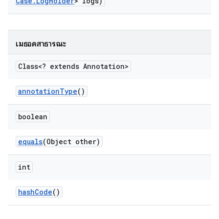
Case
.
Log
Holder
> logs)
เมธอดสาธารณะ
Class<? extends Annotation>
annotation
Type
()
boolean
equals
(Object other)
int
hash
Code
()