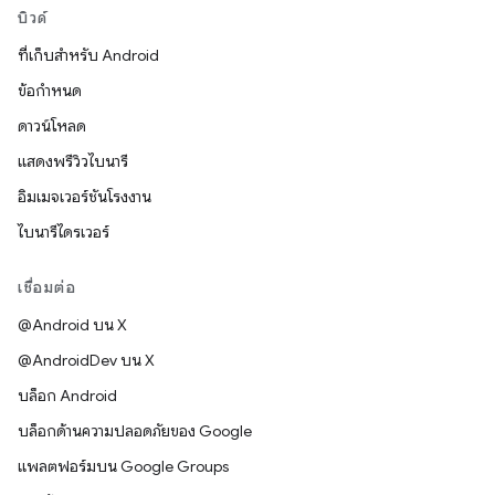
บิวด์
ที่เก็บสำหรับ Android
ข้อกำหนด
ดาวน์โหลด
แสดงพรีวิวไบนารี
อิมเมจเวอร์ชันโรงงาน
ไบนารีไดรเวอร์
เชื่อมต่อ
@Android บน X
@AndroidDev บน X
บล็อก Android
บล็อกด้านความปลอดภัยของ Google
แพลตฟอร์มบน Google Groups