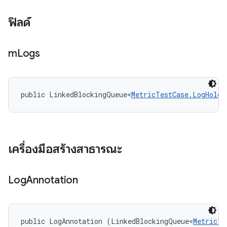
ฟิลด์
m
Logs
public LinkedBlockingQueue<
MetricTestCase.LogHolde
เครื่องมือสร้างสาธารณะ
Log
Annotation
public LogAnnotation (LinkedBlockingQueue<
MetricTe