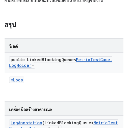
คำอธิบายประกอบปลอมที่ใช้เพื่อส่งบันทึกไปยังผู้รายงาน
สรุป
ฟิลด์
public Linked
Blocking
Queue<
Metric
Test
Case
.
Log
Holder
>
m
Logs
เครื่องมือสร้างสาธารณะ
Log
Annotation
(Linked
Blocking
Queue<
Metric
Test