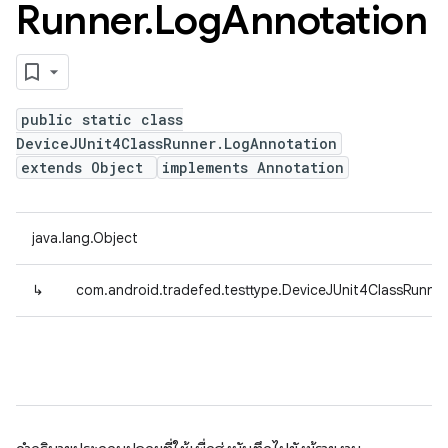
Runner
.
Log
Annotation
public static class
DeviceJUnit4ClassRunner.LogAnnotation
extends Object
implements Annotation
java.lang.Object
↳
com.android.tradefed.testtype.DeviceJUnit4ClassRunne