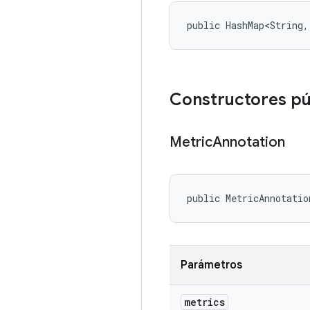
public HashMap<String,
Constructores pú
Metric
Annotation
public MetricAnnotatio
Parámetros
metrics