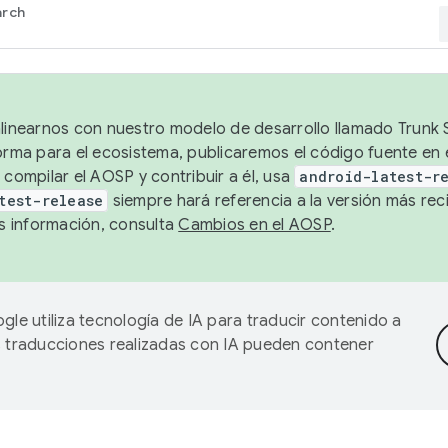
arch
alinearnos con nuestro modelo de desarrollo llamado Trunk S
forma para el ecosistema, publicaremos el código fuente en
 compilar el AOSP y contribuir a él, usa
android-latest-r
test-release
siempre hará referencia a la versión más reci
 información, consulta
Cambios en el AOSP
.
gle utiliza tecnología de IA para traducir contenido a
as traducciones realizadas con IA pueden contener