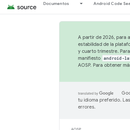
Documentos
Android Code Se
A partir de 2026, para 
estabilidad de la plata
y cuarto trimestre. Para
manifiesto
android-la
AOSP. Para obtener más
Goo
tu idioma preferido. L
errores.
AOSP