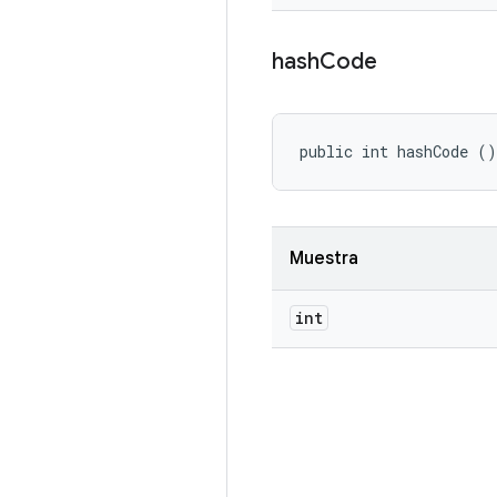
hash
Code
public int hashCode ()
Muestra
int