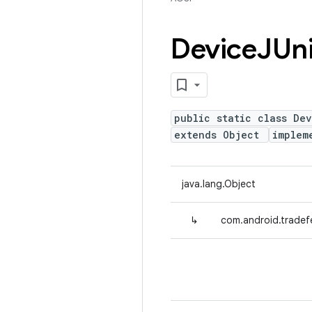
Device
JUn
public static class De
extends Object
implem
java.lang.Object
↳
com.android.tradef