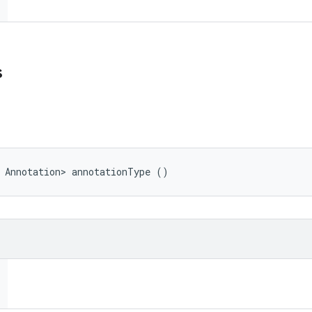
s
 Annotation> annotationType ()