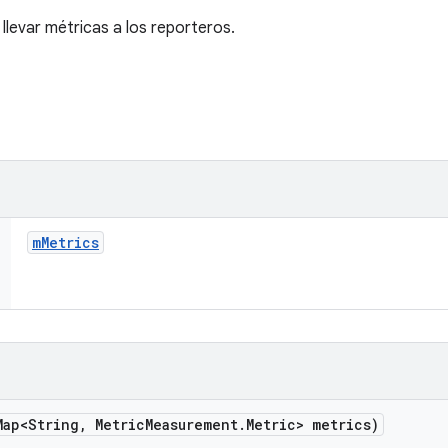
llevar métricas a los reporteros.
m
Metrics
Map<String
,
Metric
Measurement
.
Metric> metrics)