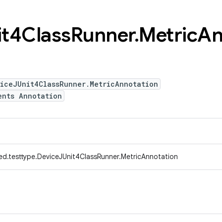
it4Class
Runner
.
Metric
An
viceJUnit4ClassRunner.MetricAnnotation
ents Annotation
ed.testtype.DeviceJUnit4ClassRunner.MetricAnnotation