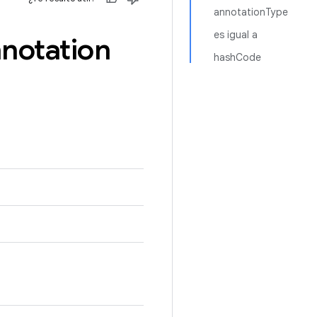
annotationType
es igual a
notation
hashCode