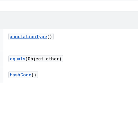
annotation
Type
()
equals
(Object other)
hash
Code
()