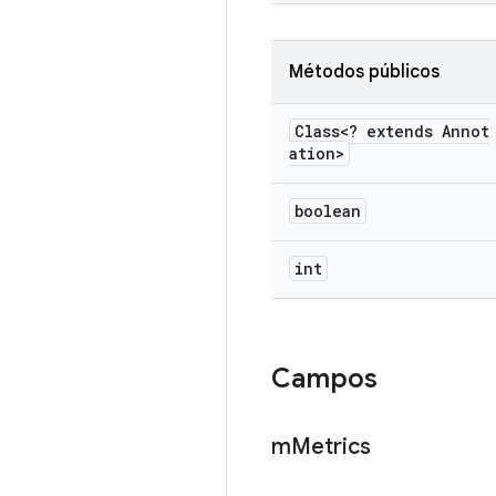
Métodos públicos
Class<? extends Annot
ation>
boolean
int
Campos
m
Metrics