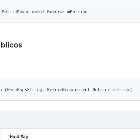
 MetricMeasurement.Metric> mMetrics
blicos
n (HashMap<String, MetricMeasurement.Metric> metrics)
Hash
Map