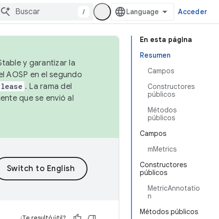
/
Acceder
En esta página
Resumen
table y garantizar la
Campos
 el AOSP en el segundo
elease
. La rama del
Constructores
públicos
ente que se envió al
Métodos
públicos
Campos
mMetrics
Constructores
públicos
MetricAnnotatio
n
Métodos públicos
¿Te resultó útil?