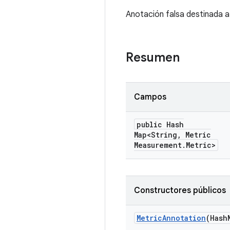
Anotación falsa destinada a 
Resumen
Campos
public Hash
Map<String
,
Metric
Measurement
.
Metric>
Constructores públicos
Metric
Annotation
(Hash