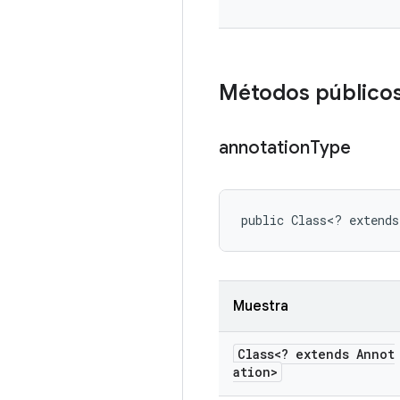
Métodos público
annotation
Type
public Class<? extends
Muestra
Class<? extends Annot
ation>