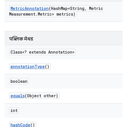
Metric
Annotation
(Hash
Map<String
,
Metric
Measurement
.
Metric> metrics)
पब्लिक मेथड
Class<? extends Annotation>
annotation
Type
()
boolean
equals
(Object other)
int
hash
Code
()