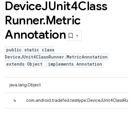
Device
JUnit4Class
Runner
.
Metric
Annotation
public static class
DeviceJUnit4ClassRunner.MetricAnnotation
extends Object
implements Annotation
java.lang.Object
↳
com.android.tradefed.testtype.DeviceJUnit4ClassRunn