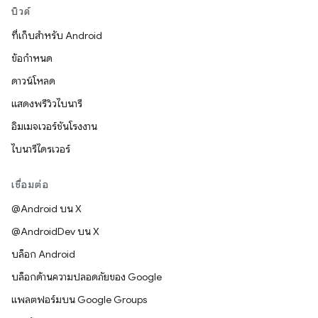
บิวด์
ที่เก็บสำหรับ Android
ข้อกำหนด
ดาวน์โหลด
แสดงพรีวิวไบนารี
อิมเมจเวอร์ชันโรงงาน
ไบนารีไดรเวอร์
เชื่อมต่อ
@Android บน X
@AndroidDev บน X
บล็อก Android
บล็อกด้านความปลอดภัยของ Google
แพลตฟอร์มบน Google Groups