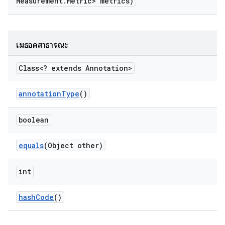
Measurement
.
Metric> metrics)
เมธอดสาธารณะ
Class<? extends Annotation>
annotation
Type
()
boolean
equals
(Object other)
int
hash
Code
()