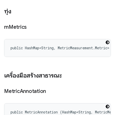
ทุ่ง
m
Metrics
public HashMap<String, MetricMeasurement.Metric> m
เครื่องมือสร้างสาธารณะ
Metric
Annotation
public MetricAnnotation (HashMap<String, MetricMea