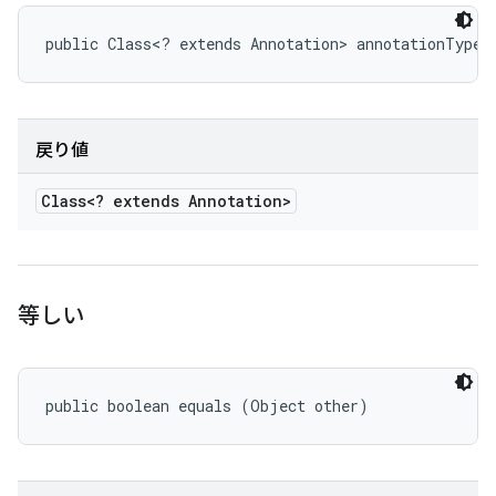
public Class<? extends Annotation> annotationType 
戻り値
Class<? extends Annotation>
等しい
public boolean equals (Object other)