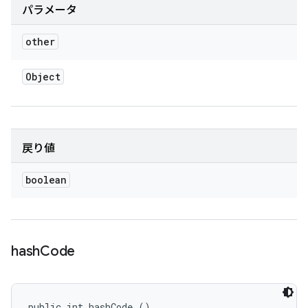
パラメータ
other
Object
戻り値
boolean
hash
Code
public int hashCode ()