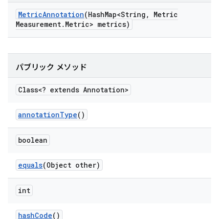
Metric
Annotation
(Hash
Map<String
,
Metric
Measurement
.
Metric> metrics)
パブリック メソッド
Class<? extends Annotation>
annotation
Type
()
boolean
equals
(Object other)
int
hash
Code
()