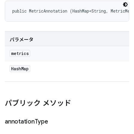
public MetricAnnotation (HashMap<String, MetricMea
パラメータ
metrics
Hash
Map
パブリック メソッド
annotation
Type