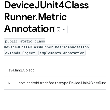
Device
JUnit4Class
Runner
.
Metric
Annotation
public static class
DeviceJUnit4ClassRunner.MetricAnnotation
extends Object
implements Annotation
java.lang.Object
↳
com.android.tradefed.testtype.DeviceJUnit4ClassRunner