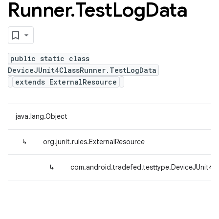
Runner
.
Test
Log
Data
public static class
DeviceJUnit4ClassRunner.TestLogData
extends ExternalResource
java.lang.Object
↳
org.junit.rules.ExternalResource
↳
com.android.tradefed.testtype.DeviceJUnit4