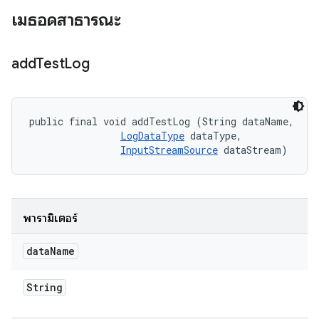
เมธอดสาธารณะ
add
Test
Log
public final void addTestLog (String dataName, 

LogDataType
 dataType, 

InputStreamSource
 dataStream)
พารามิเตอร์
data
Name
String