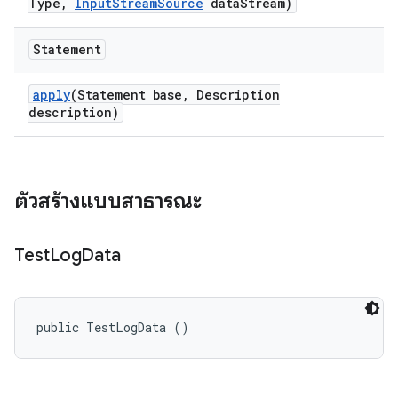
Type
,
Input
Stream
Source
data
Stream)
Statement
apply
(Statement base
,
Description
description)
ตัวสร้างแบบสาธารณะ
Test
Log
Data
public TestLogData ()