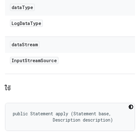
data
Type
Log
Data
Type
data
Stream
Input
Stream
Source
ใช้
public Statement apply (Statement base, 

                Description description)