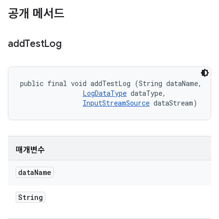
공개 메서드
add
Test
Log
public final void addTestLog (String dataName, 

LogDataType
 dataType, 

InputStreamSource
 dataStream)
매개변수
data
Name
String