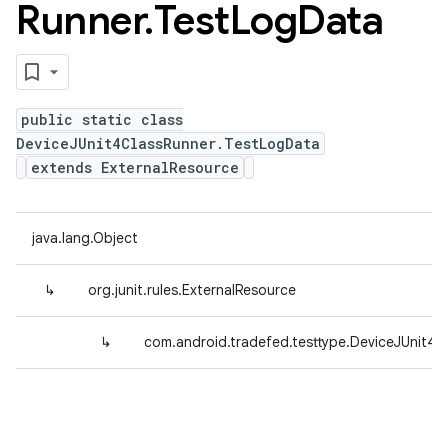
Runner
.
Test
Log
Data
public static class
DeviceJUnit4ClassRunner.TestLogData
extends ExternalResource
java.lang.Object
↳
org.junit.rules.ExternalResource
↳
com.android.tradefed.testtype.DeviceJUnit4