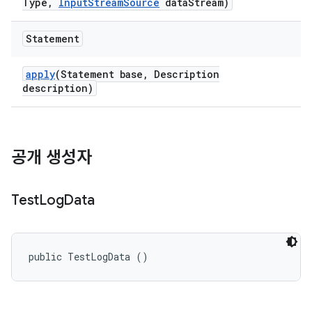
Type
,
Input
Stream
Source
data
Stream)
Statement
apply
(Statement base
,
Description
description)
공개 생성자
Test
Log
Data
public TestLogData ()