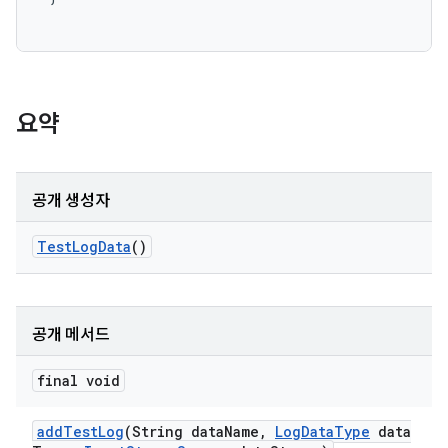
요약
공개 생성자
Test
Log
Data
()
공개 메서드
final void
add
Test
Log
(String data
Name
,
Log
Data
Type
data