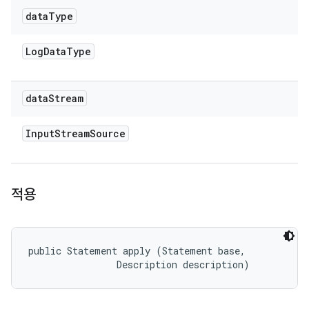
data
Type
Log
Data
Type
data
Stream
Input
Stream
Source
적용
public Statement apply (Statement base, 

                Description description)