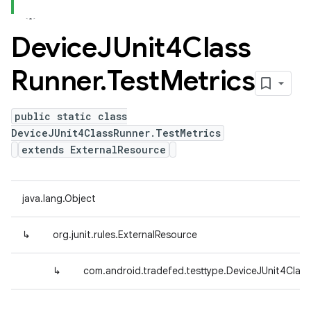
Device
JUnit4Class
Runner
.
Test
Metrics
public static class
DeviceJUnit4ClassRunner.TestMetrics
extends ExternalResource
java.lang.Object
↳
org.junit.rules.ExternalResource
↳
com.android.tradefed.testtype.DeviceJUnit4Class