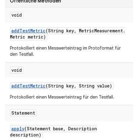
Öffentliche Methoden
void
add
Test
Metric
(String key
,
Metric
Measurement
.
Metric metric)
Protokolliert einen Messwerteintrag im Protoformat für
den Testfall.
void
add
Test
Metric
(String key
,
String value)
Protokolliert einen Messwerteintrag für den Testfall.
Statement
apply
(Statement base
,
Description
description)