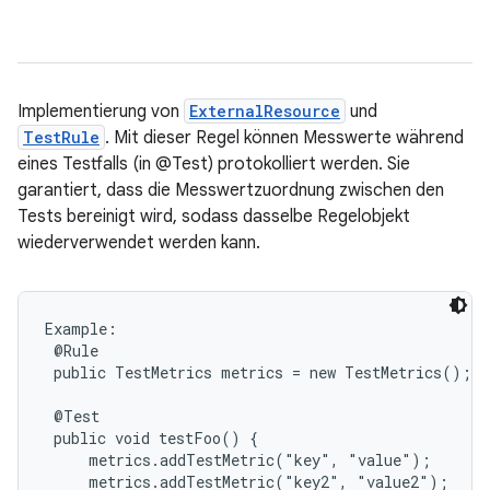
Implementierung von
ExternalResource
und
TestRule
. Mit dieser Regel können Messwerte während
eines Testfalls (in @Test) protokolliert werden. Sie
garantiert, dass die Messwertzuordnung zwischen den
Tests bereinigt wird, sodass dasselbe Regelobjekt
wiederverwendet werden kann.
Example:

 @Rule

 public TestMetrics metrics = new TestMetrics();

 @Test

 public void testFoo() {

     metrics.addTestMetric("key", "value");

     metrics.addTestMetric("key2", "value2");
