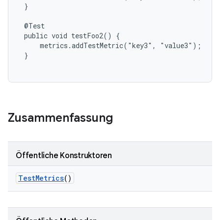
 }

 @Test

 public void testFoo2() {

     metrics.addTestMetric("key3", "value3");

 }

Zusammenfassung
Öffentliche Konstruktoren
Test
Metrics
()