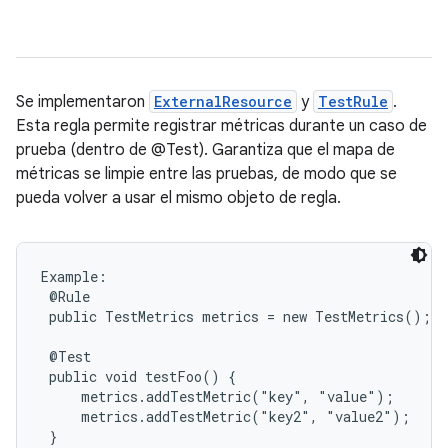
Se implementaron
ExternalResource
y
TestRule
.
Esta regla permite registrar métricas durante un caso de
prueba (dentro de @Test). Garantiza que el mapa de
métricas se limpie entre las pruebas, de modo que se
pueda volver a usar el mismo objeto de regla.
Example:

 @Rule

 public TestMetrics metrics = new TestMetrics();

 @Test

 public void testFoo() {

     metrics.addTestMetric("key", "value");

     metrics.addTestMetric("key2", "value2");

 }
