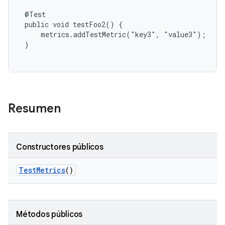
 @Test

 public void testFoo2() {

     metrics.addTestMetric("key3", "value3");

 }

Resumen
Constructores públicos
Test
Metrics
()
Métodos públicos