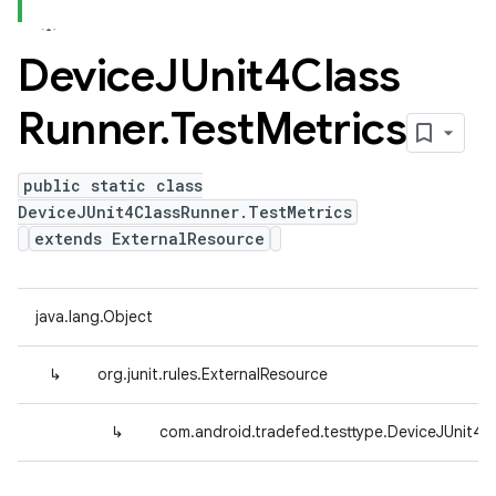
Device
JUnit4Class
Runner
.
Test
Metrics
public static class
DeviceJUnit4ClassRunner.TestMetrics
extends ExternalResource
java.lang.Object
↳
org.junit.rules.ExternalResource
↳
com.android.tradefed.testtype.DeviceJUnit4C