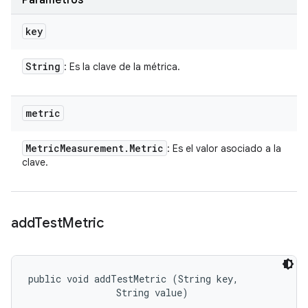
Parámetros
key
String
: Es la clave de la métrica.
metric
Metric
Measurement
.
Metric
: Es el valor asociado a la
clave.
add
Test
Metric
public void addTestMetric (String key, 

                String value)