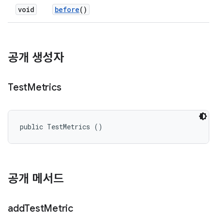
void
before
()
공개 생성자
Test
Metrics
public TestMetrics ()
공개 메서드
add
Test
Metric