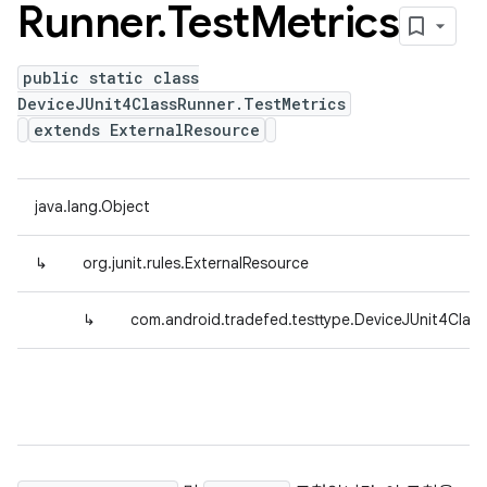
Runner
.
Test
Metrics
public static class
DeviceJUnit4ClassRunner.TestMetrics
extends ExternalResource
java.lang.Object
↳
org.junit.rules.ExternalResource
↳
com.android.tradefed.testtype.DeviceJUnit4Class