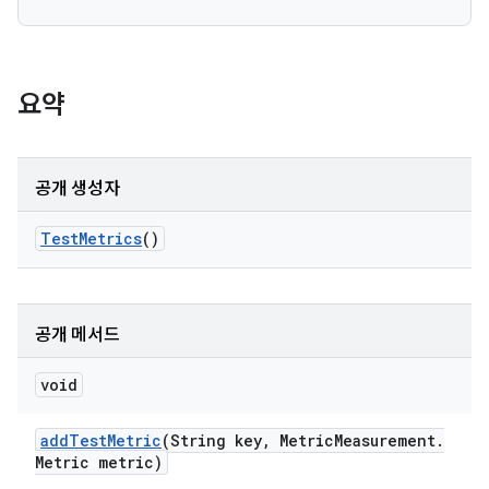
요약
공개 생성자
Test
Metrics
()
공개 메서드
void
add
Test
Metric
(String key
,
Metric
Measurement
.
Metric metric)