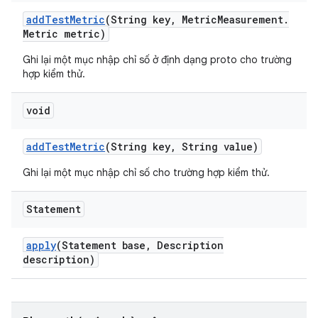
add
Test
Metric
(String key
,
Metric
Measurement
.
Metric metric)
Ghi lại một mục nhập chỉ số ở định dạng proto cho trường
hợp kiểm thử.
void
add
Test
Metric
(String key
,
String value)
Ghi lại một mục nhập chỉ số cho trường hợp kiểm thử.
Statement
apply
(Statement base
,
Description
description)