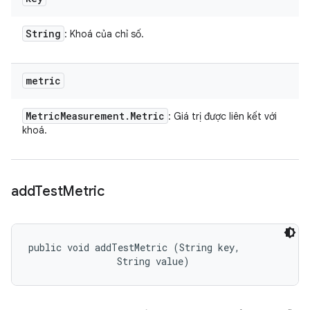
String
: Khoá của chỉ số.
metric
Metric
Measurement
.
Metric
: Giá trị được liên kết với
khoá.
add
Test
Metric
public void addTestMetric (String key, 

                String value)