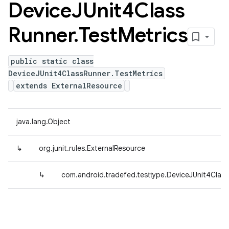
Device
JUnit4Class
Runner
.
Test
Metrics
public static class
DeviceJUnit4ClassRunner.TestMetrics
extends ExternalResource
java.lang.Object
↳
org.junit.rules.ExternalResource
↳
com.android.tradefed.testtype.DeviceJUnit4Class