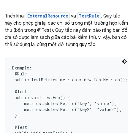
Triển khai
ExternalResource
và
TestRule
. Quy tắc
này cho phép ghi lại các chỉ số trong một trường hợp kiểm
thử (bên trong @Test). Quy tắc này đảm bảo rằng bản đồ
chỉ số được làm sạch giữa các bài kiểm thử, vì vậy, bạn có
thể sử dụng lại cùng một đối tượng quy tắc.
Example:

 @Rule

 public TestMetrics metrics = new TestMetrics();

 @Test

 public void testFoo() {

     metrics.addTestMetric("key", "value");

     metrics.addTestMetric("key2", "value2");

 }

 @Test
