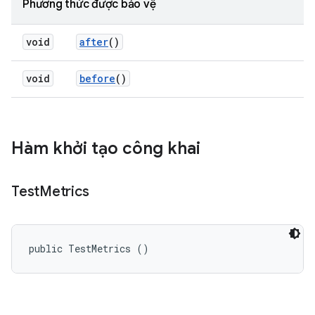
Phương thức được bảo vệ
void
after
()
void
before
()
Hàm khởi tạo công khai
Test
Metrics
public TestMetrics ()