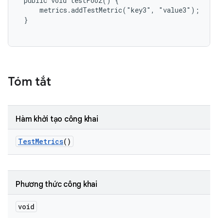
 public void testFoo2() {

     metrics.addTestMetric("key3", "value3");

 }

Tóm tắt
Hàm khởi tạo công khai
Test
Metrics
()
Phương thức công khai
void