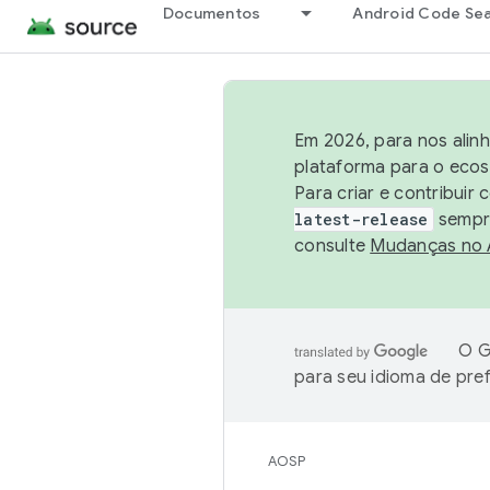
Documentos
Android Code Se
Em 2026, para nos alin
plataforma para o ecos
Para criar e contribuir
latest-release
sempre
consulte
Mudanças no
O G
para seu idioma de pre
AOSP