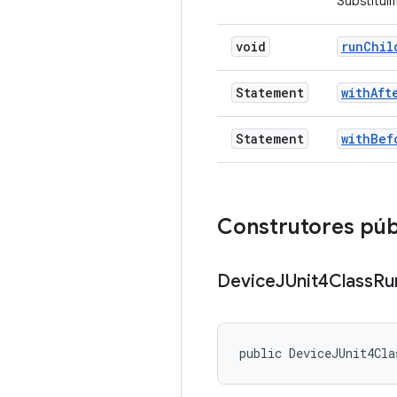
Substituím
void
run
Chil
Statement
with
Aft
Statement
with
Bef
Construtores púb
Device
JUnit4Class
Ru
public DeviceJUnit4Cla