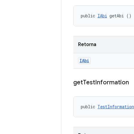
public 
IAbi
 getAbi ()
Retorna
IAbi
get
Test
Information
public 
TestInformation