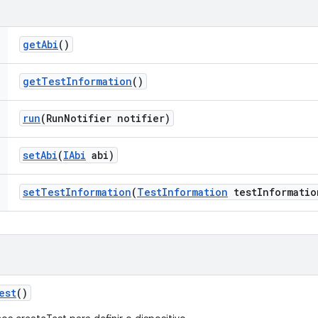
get
Abi
()
get
Test
Information
()
run
(Run
Notifier notifier)
set
Abi
(
IAbi
abi)
set
Test
Information
(
Test
Information
test
Informatio
est
()