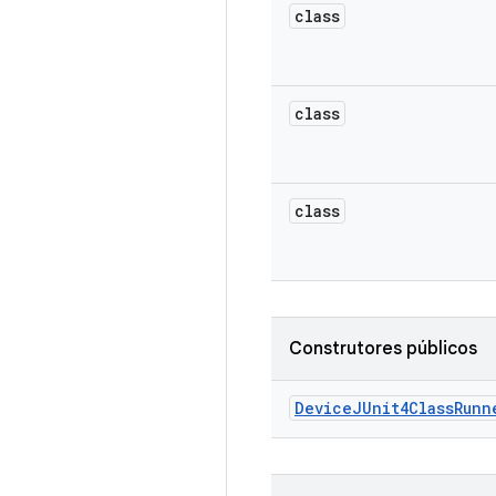
class
class
class
Construtores públicos
Device
JUnit4Class
Runn