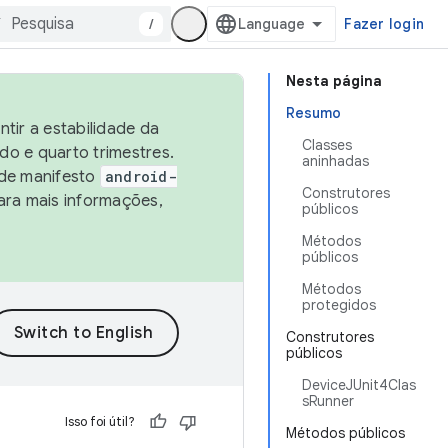
/
Fazer login
Nesta página
Resumo
tir a estabilidade da
Classes
o e quarto trimestres.
aninhadas
 de manifesto
android-
Construtores
ara mais informações,
públicos
Métodos
públicos
Métodos
protegidos
Construtores
públicos
DeviceJUnit4Clas
sRunner
Isso foi útil?
Métodos públicos