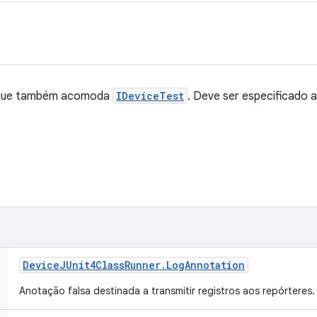
4 que também acomoda
IDeviceTest
. Deve ser especificado 
Device
JUnit4Class
Runner
.
Log
Annotation
Anotação falsa destinada a transmitir registros aos repórteres