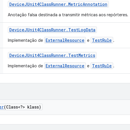
Device
JUnit4Class
Runner
.
Metric
Annotation
Anotação falsa destinada a transmitir métricas aos repórteres.
Device
JUnit4Class
Runner
.
Test
Log
Data
ExternalResource
TestRule
Implementação de
e
.
Device
JUnit4Class
Runner
.
Test
Metrics
ExternalResource
TestRule
Implementação de
e
.
er
(Class<?> klass)