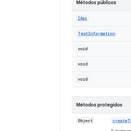
Métodos públicos
IAbi
Test
Information
void
void
void
Métodos protegidos
Object
create
T