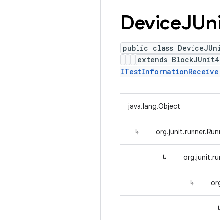
Device
JUn
public class DeviceJUn
extends BlockJUnit
ITestInformationReceive
java.lang.Object
↳
org.junit.runner.Run
↳
org.junit.
↳
or