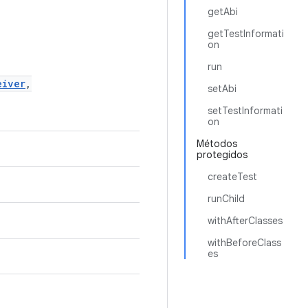
getAbi
getTestInformati
on
run
eiver
,
setAbi
setTestInformati
on
Métodos
protegidos
createTest
runChild
withAfterClasses
withBeforeClass
es