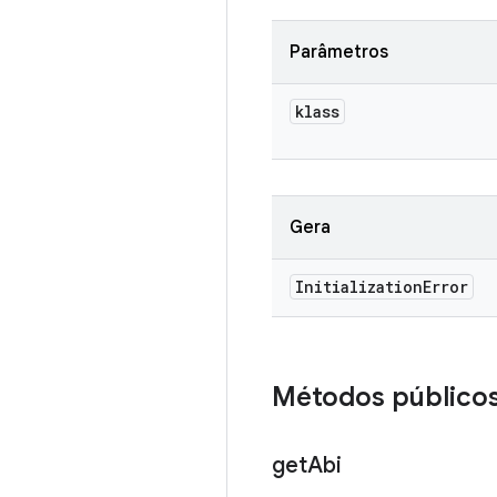
Parâmetros
klass
Gera
Initialization
Error
Métodos público
get
Abi