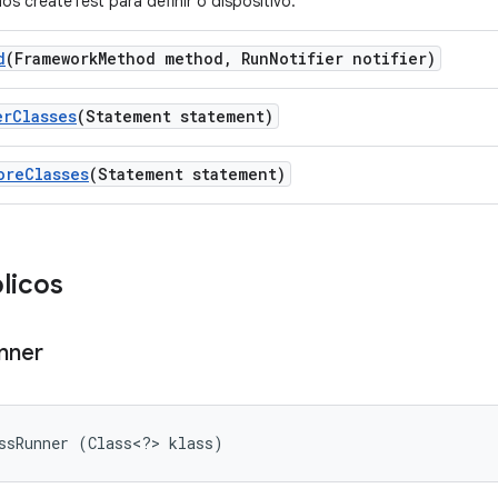
os createTest para definir o dispositivo.
d
(Framework
Method method
,
Run
Notifier notifier)
er
Classes
(Statement statement)
ore
Classes
(Statement statement)
licos
nner
ssRunner (Class<?> klass)