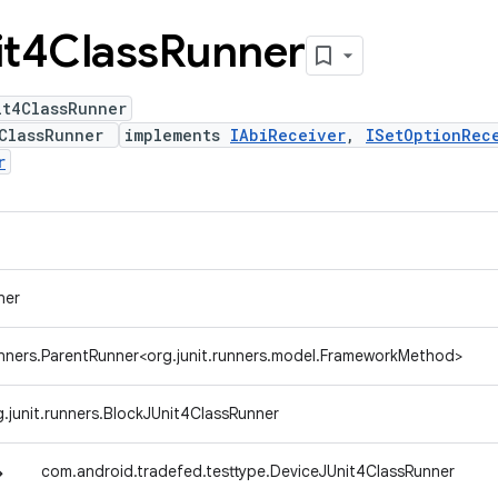
it4Class
Runner
it4ClassRunner
4ClassRunner
implements
IAbiReceiver
,
ISetOptionRec
r
ner
runners.ParentRunner<org.junit.runners.model.FrameworkMethod>
g.junit.runners.BlockJUnit4ClassRunner
↳
com.android.tradefed.testtype.DeviceJUnit4ClassRunner