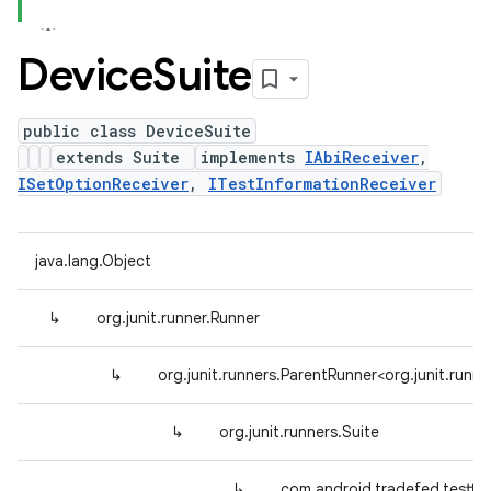
Device
Suite
public class DeviceSuite
extends Suite
implements
IAbiReceiver
,
ISetOptionReceiver
,
ITestInformationReceiver
java.lang.Object
↳
org.junit.runner.Runner
↳
org.junit.runners.ParentRunner<org.junit.runne
↳
org.junit.runners.Suite
↳
com.android.tradefed.testty