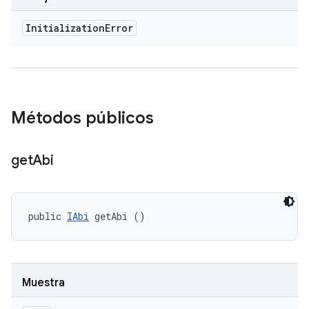
Initialization
Error
Métodos públicos
get
Abi
public 
IAbi
 getAbi ()
Muestra