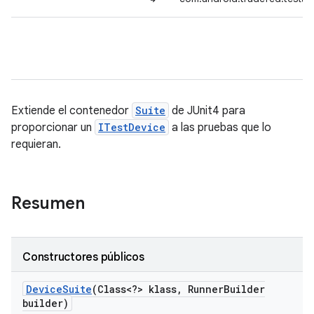
Extiende el contenedor
Suite
de JUnit4 para
proporcionar un
ITestDevice
a las pruebas que lo
requieran.
Resumen
Constructores públicos
Device
Suite
(Class<?> klass
,
Runner
Builder
builder)