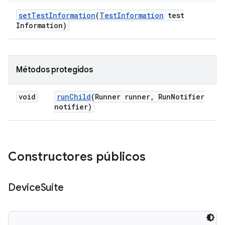
set
Test
Information
(
Test
Information
test
Information)
Métodos protegidos
void
run
Child
(Runner runner
,
Run
Notifier
notifier)
Constructores públicos
Device
Suite