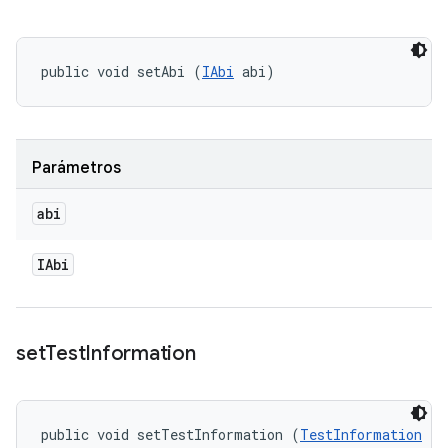
public void setAbi (
IAbi
 abi)
Parámetros
abi
IAbi
set
Test
Information
public void setTestInformation (
TestInformation
 te