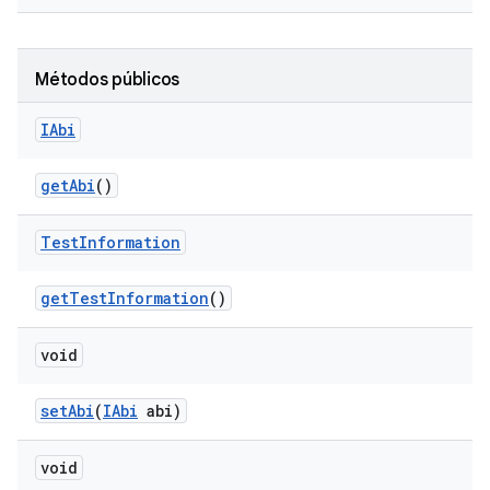
Métodos públicos
IAbi
get
Abi
()
Test
Information
get
Test
Information
()
void
set
Abi
(
IAbi
abi)
void