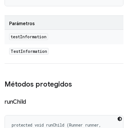
Parámetros
test
Information
Test
Information
Métodos protegidos
run
Child
protected void runChild (Runner runner, 
