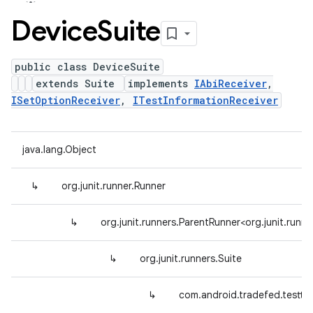
Device
Suite
public class DeviceSuite
extends Suite
implements
IAbiReceiver
,
ISetOptionReceiver
,
ITestInformationReceiver
java.lang.Object
↳
org.junit.runner.Runner
↳
org.junit.runners.ParentRunner<org.junit.runne
↳
org.junit.runners.Suite
↳
com.android.tradefed.testty