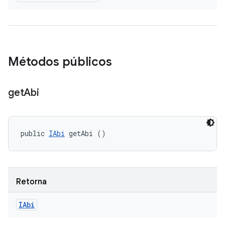
Métodos públicos
get
Abi
public 
IAbi
 getAbi ()
Retorna
IAbi