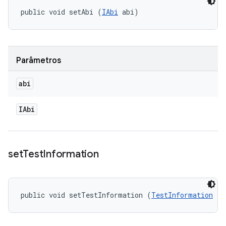
public void setAbi (
IAbi
 abi)
Parâmetros
abi
IAbi
set
Test
Information
public void setTestInformation (
TestInformation
 te