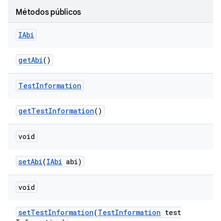
Métodos públicos
IAbi
get
Abi
()
Test
Information
get
Test
Information
()
void
set
Abi
(
IAbi
abi)
void
set
Test
Information
(
Test
Information
test