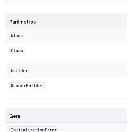
Parâmetros
klass
Class
builder
Runner
Builder
Gera
Initialization
Error