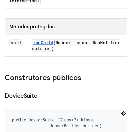
Information)
Métodos protegidos
void
run
Child
(Runner runner
,
Run
Notifier
notifier)
Construtores públicos
Device
Suite
public DeviceSuite (Class<?> klass, 

                RunnerBuilder builder)