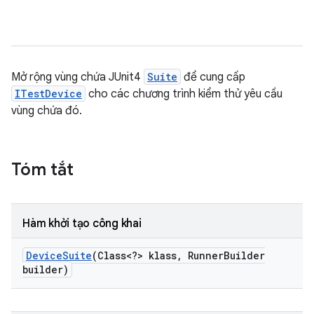
Mở rộng vùng chứa JUnit4
Suite
để cung cấp
ITestDevice
cho các chương trình kiểm thử yêu cầu
vùng chứa đó.
Tóm tắt
Hàm khởi tạo công khai
Device
Suite
(Class<?> klass
,
Runner
Builder
builder)