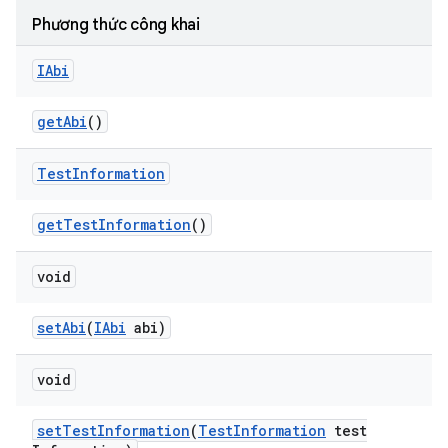
Phương thức công khai
IAbi
get
Abi
()
Test
Information
get
Test
Information
()
void
set
Abi
(
IAbi
abi)
void
set
Test
Information
(
Test
Information
test