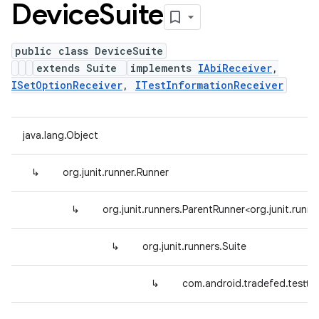
Device
Suite
public class DeviceSuite
extends Suite
implements
IAbiReceiver
,
ISetOptionReceiver
,
ITestInformationReceiver
java.lang.Object
↳
org.junit.runner.Runner
↳
org.junit.runners.ParentRunner<org.junit.runne
↳
org.junit.runners.Suite
↳
com.android.tradefed.testty