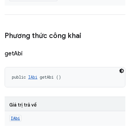
Phương thức công khai
get
Abi
public 
IAbi
 getAbi ()
Giá trị trả về
IAbi