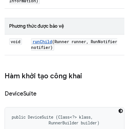
Information)
Phương thức được bảo vệ
void
run
Child
(Runner runner
,
Run
Notifier
notifier)
Hàm khởi tạo công khai
Device
Suite
public DeviceSuite (Class<?> klass, 

                RunnerBuilder builder)