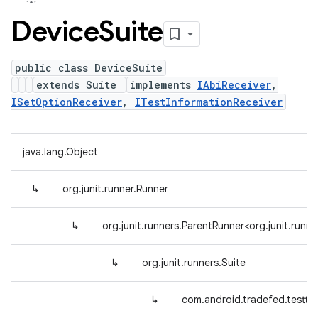
Device
Suite
public class DeviceSuite
extends Suite
implements
IAbiReceiver
,
ISetOptionReceiver
,
ITestInformationReceiver
java.lang.Object
↳
org.junit.runner.Runner
↳
org.junit.runners.ParentRunner<org.junit.runne
↳
org.junit.runners.Suite
↳
com.android.tradefed.testty