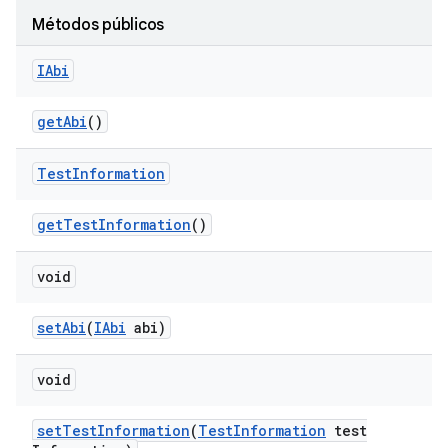
Métodos públicos
IAbi
get
Abi
()
Test
Information
get
Test
Information
()
void
set
Abi
(
IAbi
abi)
void
set
Test
Information
(
Test
Information
test