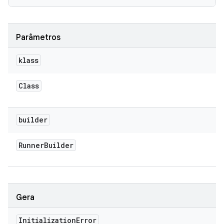
Parâmetros
klass
Class
builder
Runner
Builder
Gera
Initialization
Error