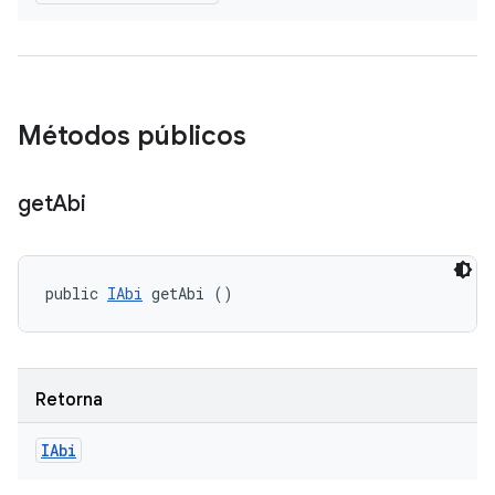
Métodos públicos
get
Abi
public 
IAbi
 getAbi ()
Retorna
IAbi