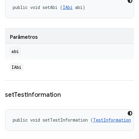
public void setAbi (
IAbi
 abi)
Parâmetros
abi
IAbi
set
Test
Information
public void setTestInformation (
TestInformation
 te