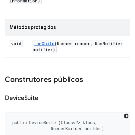
Information)
Métodos protegidos
void
run
Child
(Runner runner
,
Run
Notifier
notifier)
Construtores públicos
Device
Suite
public DeviceSuite (Class<?> klass, 

                RunnerBuilder builder)