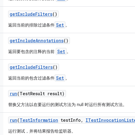
get
Exclude
Filters
()
Set
返回当前的排除过滤条件
。
get
Include
Annotations
()
Set
返回要包含的注释的当前
。
get
Include
Filters
()
Set
返回当前的包含过滤条件
。
run
(Test
Result result)
替换父方法以在要运行的测试方法为 null 时运行所有测试方法。
run
(
Test
Information
test
Info
,
ITest
Invocation
List
运行测试，并将结果报告给监听器。