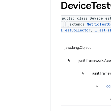
Device
Test
public class DeviceTes
extends
MetricTestC
ITestCollector
,
ITestFi
java.lang.Object
↳
junit.framework.Ass
↳
junit.fram
↳
co