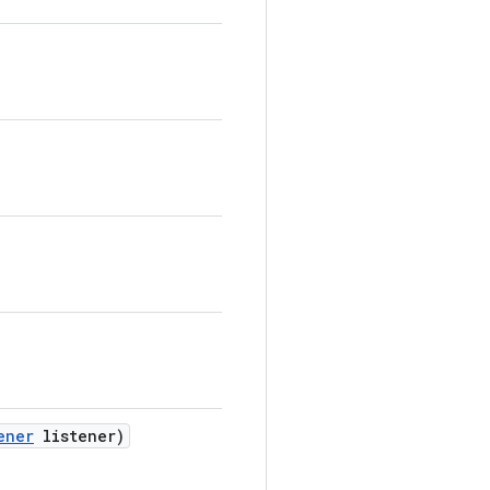
ener
listener)