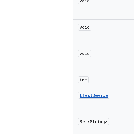
void
void
void
int
ITest
Device
Set<String>