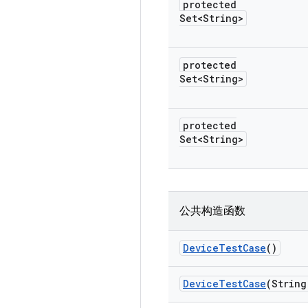
protected
Set<String>
protected
Set<String>
protected
Set<String>
公共构造函数
Device
Test
Case
()
Device
Test
Case
(String