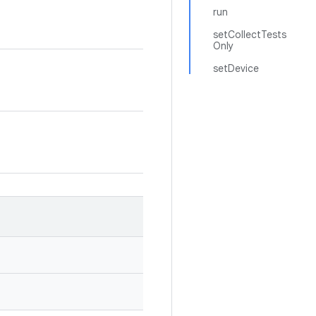
run
setCollectTests
Only
setDevice