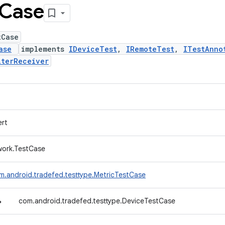
Case
tCase
ase
implements
IDeviceTest
,
IRemoteTest
,
ITestAnno
lterReceiver
ert
ework.TestCase
m.android.tradefed.testtype.MetricTestCase
↳
com.android.tradefed.testtype.DeviceTestCase