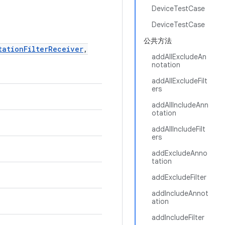
DeviceTestCase
DeviceTestCase
公共方法
tationFilterReceiver
,
addAllExcludeAn
notation
addAllExcludeFilt
ers
addAllIncludeAnn
otation
addAllIncludeFilt
ers
addExcludeAnno
tation
addExcludeFilter
addIncludeAnnot
ation
addIncludeFilter