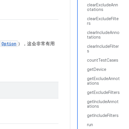
clearExcludeAnn
otations
clearExcludeFilte
rs
clearIncludeAnno
tations
Option
），这会非常有用
clearIncludeFilter
s
countTestCases
getDevice
getExcludeAnnot
ations
getExcludeFilters
getIncludeAnnot
ations
getIncludeFilters
run