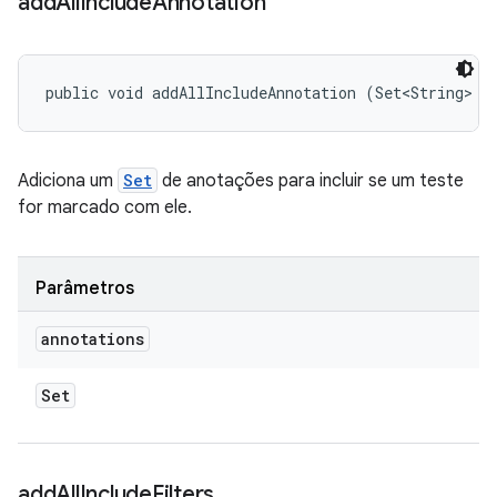
add
All
Include
Annotation
public void addAllIncludeAnnotation (Set<String> a
Adiciona um
Set
de anotações para incluir se um teste
for marcado com ele.
Parâmetros
annotations
Set
add
All
Include
Filters