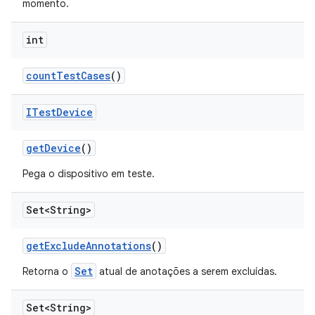
momento.
int
count
Test
Cases
()
ITest
Device
get
Device
()
Pega o dispositivo em teste.
Set<String>
get
Exclude
Annotations
()
Set
Retorna o
atual de anotações a serem excluídas.
Set<String>