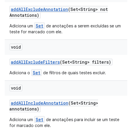
add
All
Exclude
Annotation
(Set<String> not
Annotations)
Set
Adiciona um
de anotações a serem excluídas se um
teste for marcado com ele.
void
add
All
Exclude
Filters
(Set<String> filters)
Set
Adiciona o
de filtros de quais testes excluir.
void
add
All
Include
Annotation
(Set<String>
annotations)
Set
Adiciona um
de anotações para incluir se um teste
for marcado com ele.