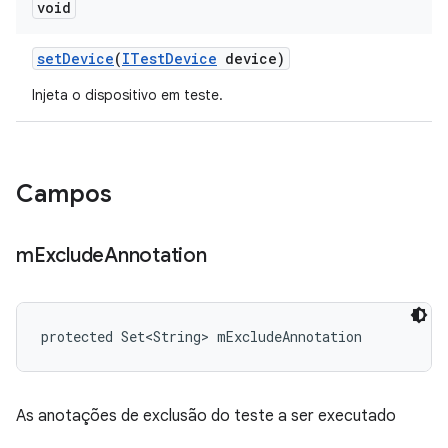
void
set
Device
(
ITest
Device
device)
Injeta o dispositivo em teste.
Campos
m
Exclude
Annotation
protected Set<String> mExcludeAnnotation
As anotações de exclusão do teste a ser executado