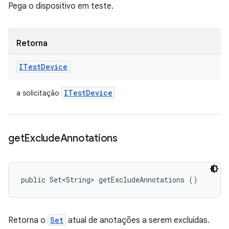
Pega o dispositivo em teste.
Retorna
ITest
Device
ITest
Device
a solicitação
get
Exclude
Annotations
public Set<String> getExcludeAnnotations ()
Retorna o
Set
atual de anotações a serem excluídas.