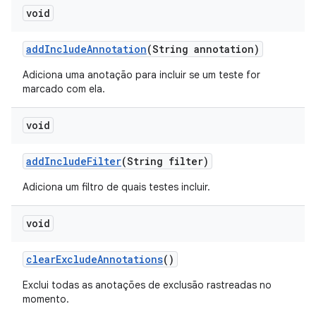
void
add
Include
Annotation
(String annotation)
Adiciona uma anotação para incluir se um teste for
marcado com ela.
void
add
Include
Filter
(String filter)
Adiciona um filtro de quais testes incluir.
void
clear
Exclude
Annotations
()
Exclui todas as anotações de exclusão rastreadas no
momento.