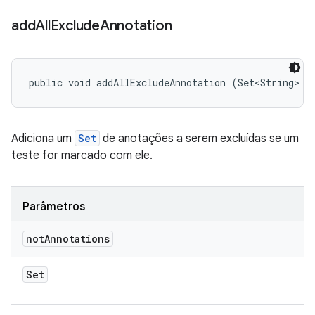
add
All
Exclude
Annotation
public void addAllExcludeAnnotation (Set<String> n
Adiciona um
Set
de anotações a serem excluídas se um
teste for marcado com ele.
Parâmetros
not
Annotations
Set