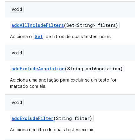
void
add
All
Include
Filters
(Set<String> filters)
Set
Adiciona o
de filtros de quais testes incluir.
void
add
Exclude
Annotation
(String not
Annotation)
Adiciona uma anotação para excluir se um teste for
marcado com ela.
void
add
Exclude
Filter
(String filter)
Adiciona um filtro de quais testes excluir.