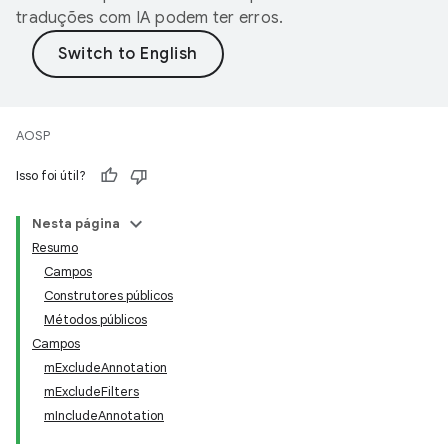
traduções com IA podem ter erros.
AOSP
Isso foi útil?
Nesta página
Resumo
Campos
Construtores públicos
Métodos públicos
Campos
mExcludeAnnotation
mExcludeFilters
mIncludeAnnotation