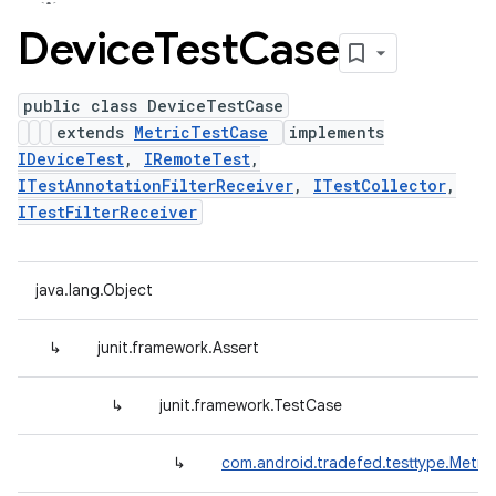
Device
Test
Case
public class DeviceTestCase
extends
MetricTestCase
implements
IDeviceTest
,
IRemoteTest
,
ITestAnnotationFilterReceiver
,
ITestCollector
,
ITestFilterReceiver
java.lang.Object
↳
junit.framework.Assert
↳
junit.framework.TestCase
↳
com.android.tradefed.testtype.Metri