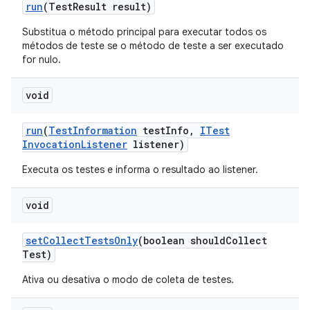
run
(Test
Result result)
Substitua o método principal para executar todos os
métodos de teste se o método de teste a ser executado
for nulo.
void
run
(
Test
Information
test
Info
,
ITest
Invocation
Listener
listener)
Executa os testes e informa o resultado ao listener.
void
set
Collect
Tests
Only
(boolean should
Collect
Test)
Ativa ou desativa o modo de coleta de testes.