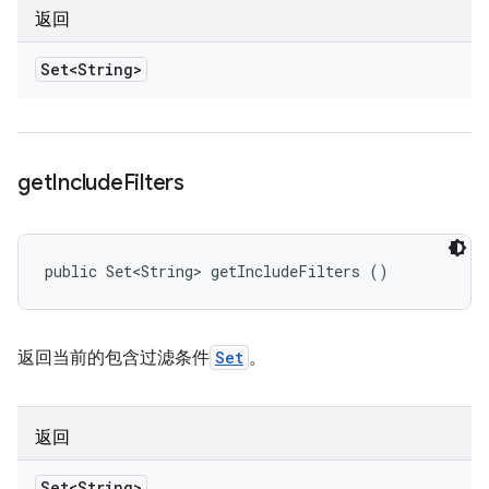
返回
Set<String>
get
Include
Filters
public Set<String> getIncludeFilters ()
返回当前的包含过滤条件
Set
。
返回
Set<String>