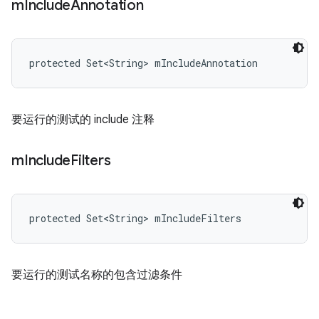
m
Include
Annotation
protected Set<String> mIncludeAnnotation
要运行的测试的 include 注释
m
Include
Filters
protected Set<String> mIncludeFilters
要运行的测试名称的包含过滤条件