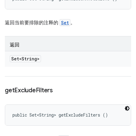
返回当前要排除的注释的
Set
。
返回
Set<String>
get
Exclude
Filters
public Set<String> getExcludeFilters ()