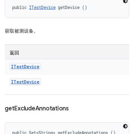
public 
ITestDevice
 getDevice ()
获取被测设备。
返回
ITest
Device
ITest
Device
get
Exclude
Annotations
public Set<String> getExcludeAnnotations ()