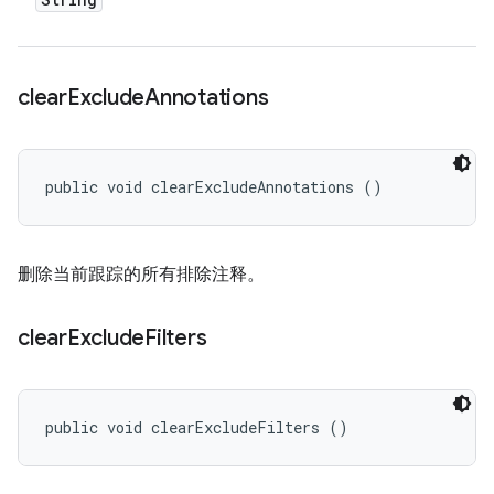
clear
Exclude
Annotations
public void clearExcludeAnnotations ()
删除当前跟踪的所有排除注释。
clear
Exclude
Filters
public void clearExcludeFilters ()