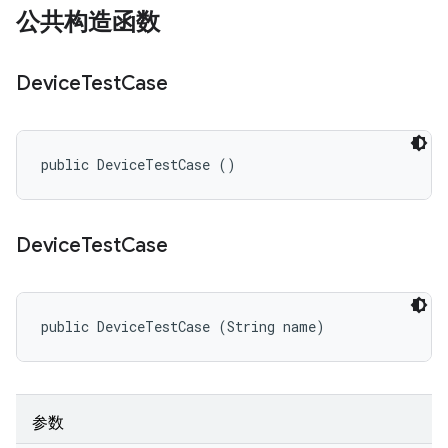
公共构造函数
Device
Test
Case
public DeviceTestCase ()
Device
Test
Case
public DeviceTestCase (String name)
参数