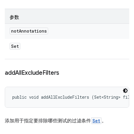
参数
not
Annotations
Set
add
All
Exclude
Filters
public void addAllExcludeFilters (Set<String> filt
添加用于指定要排除哪些测试的过滤条件
Set
。