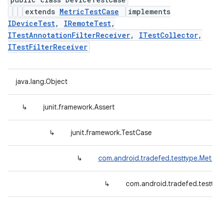
extends
MetricTestCase
implements
IDeviceTest
,
IRemoteTest
,
ITestAnnotationFilterReceiver
,
ITestCollector
,
ITestFilterReceiver
java.lang.Object
↳
junit.framework.Assert
↳
junit.framework.TestCase
↳
com.android.tradefed.testtype.Metri
↳
com.android.tradefed.testty