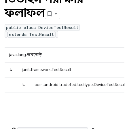
ফলাফল
public class DeviceTestResult
extends TestResult
java.lang.অবজেক্ট
↳
junit.framework.TestResult
↳
com.android.tradefed.testtype.DeviceTestResult