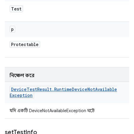
Test
p
Protectable
নিক্ষেপ করে
Device
Test
Result
.
Runtime
Device
Not
Available
Exception
যদি একটি DeviceNotAvailableException ঘটে
set
Test
Info