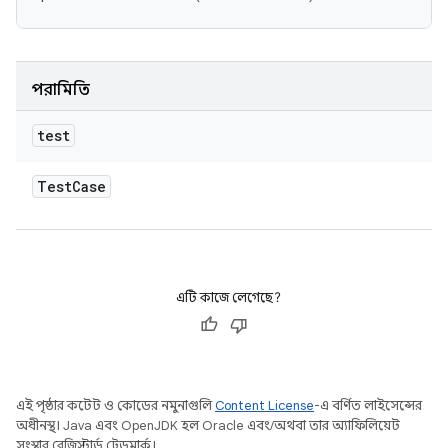
পরামিতি
test
Test
Case
এটি কাজে লেগেছে?
এই পৃষ্ঠার কন্টেন্ট ও কোডের নমুনাগুলি
Content License
-এ বর্ণিত লাইসেন্সের
অধীনস্থ। Java এবং OpenJDK হল Oracle এবং/অথবা তার অ্যাফিলিয়েট
সংস্থার রেজিস্টার্ড ট্রেডমার্ক।