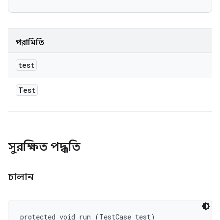
পরামিতি
test
Test
সুরক্ষিত পদ্ধতি
চালান
protected void run (TestCase test)