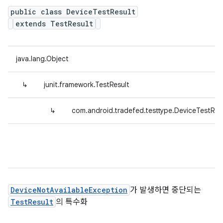
public class DeviceTestResult
extends TestResult
java.lang.Object
↳
junit.framework.TestResult
↳
com.android.tradefed.testtype.DeviceTestRes
DeviceNotAvailableException
가 발생하면 중단되는
TestResult
의 특수화