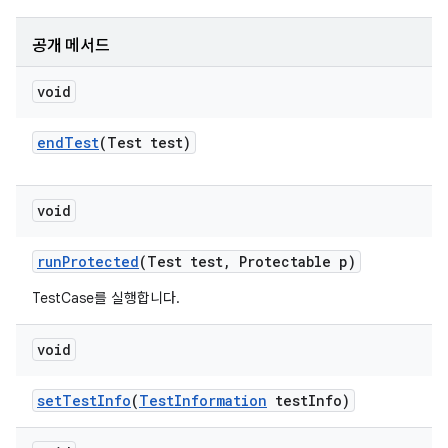
공개 메서드
void
end
Test
(Test test)
void
run
Protected
(Test test
,
Protectable p)
TestCase를 실행합니다.
void
set
Test
Info
(
Test
Information
test
Info)