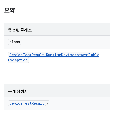
요약
중첩된 클래스
class
Device
Test
Result
.
Runtime
Device
Not
Available
Exception
공개 생성자
Device
Test
Result
()