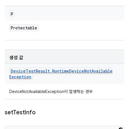
p
Protectable
생성 값
Device
Test
Result
.
Runtime
Device
Not
Available
Exception
DeviceNotAvailableException이 발생하는 경우
set
Test
Info