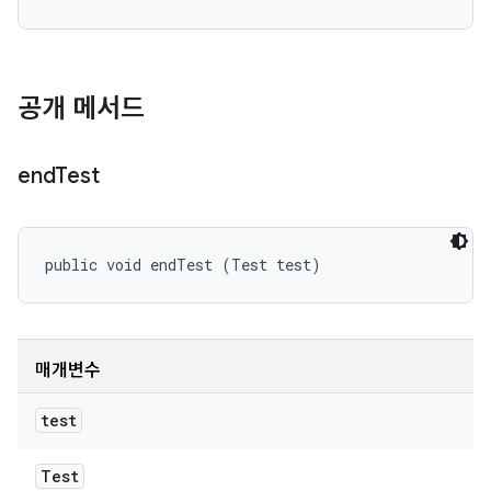
공개 메서드
end
Test
public void endTest (Test test)
매개변수
test
Test