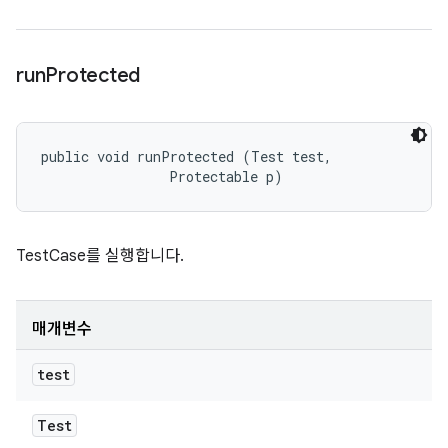
run
Protected
public void runProtected (Test test, 

                Protectable p)
TestCase를 실행합니다.
매개변수
test
Test