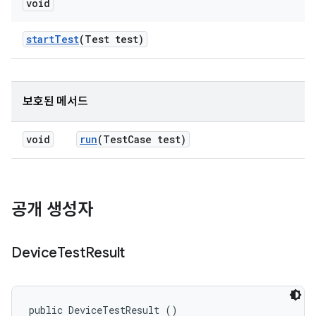
void
start
Test
(Test test)
보호된 메서드
void
run
(Test
Case test)
공개 생성자
Device
Test
Result
public DeviceTestResult ()