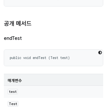
공개 메서드
end
Test
public void endTest (Test test)
매개변수
test
Test