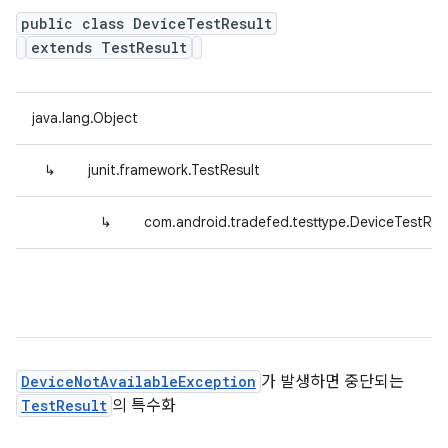
public class DeviceTestResult
extends TestResult
java.lang.Object
↳
junit.framework.TestResult
↳
com.android.tradefed.testtype.DeviceTestRes
DeviceNotAvailableException
가 발생하면 중단되는
TestResult
의 특수화