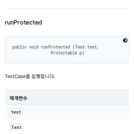
run
Protected
public void runProtected (Test test, 

                Protectable p)
TestCase를 실행합니다.
매개변수
test
Test