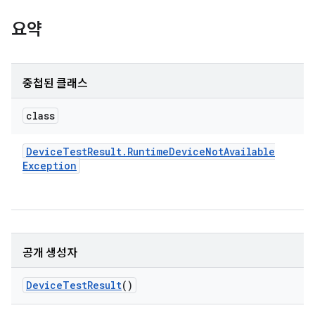
요약
중첩된 클래스
class
Device
Test
Result
.
Runtime
Device
Not
Available
Exception
공개 생성자
Device
Test
Result
()