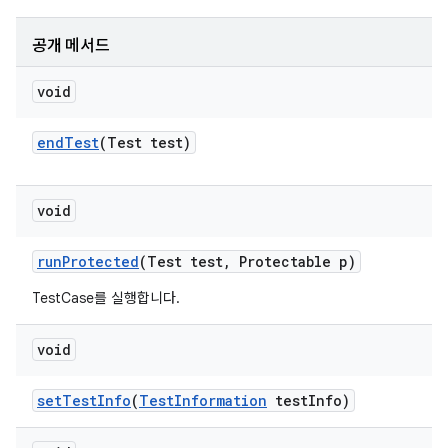
공개 메서드
void
end
Test
(Test test)
void
run
Protected
(Test test
,
Protectable p)
TestCase를 실행합니다.
void
set
Test
Info
(
Test
Information
test
Info)