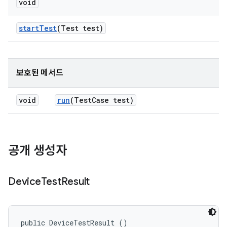
void
start
Test
(Test test)
보호된 메서드
void
run
(Test
Case test)
공개 생성자
Device
Test
Result
public DeviceTestResult ()