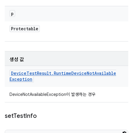
p
Protectable
생성 값
Device
Test
Result
.
Runtime
Device
Not
Available
Exception
DeviceNotAvailableException이 발생하는 경우
set
Test
Info