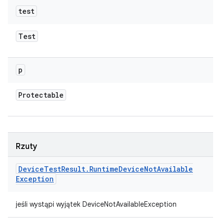
test
Test
p
Protectable
Rzuty
Device
Test
Result
.
Runtime
Device
Not
Available
Exception
jeśli wystąpi wyjątek DeviceNotAvailableException