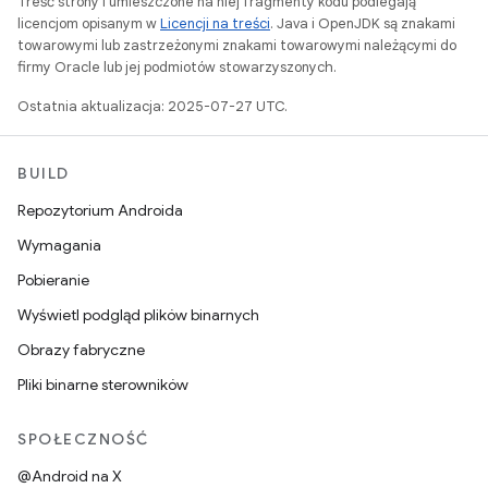
Treść strony i umieszczone na niej fragmenty kodu podlegają
licencjom opisanym w
Licencji na treści
. Java i OpenJDK są znakami
towarowymi lub zastrzeżonymi znakami towarowymi należącymi do
firmy Oracle lub jej podmiotów stowarzyszonych.
Ostatnia aktualizacja: 2025-07-27 UTC.
BUILD
Repozytorium Androida
Wymagania
Pobieranie
Wyświetl podgląd plików binarnych
Obrazy fabryczne
Pliki binarne sterowników
SPOŁECZNOŚĆ
@Android na X