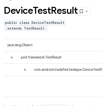
Device
Test
Result
public class DeviceTestResult
extends TestResult
java.lang.Object
↳
junit.framework.TestResult
↳
com.android.tradefed.testtype.DeviceTestRes