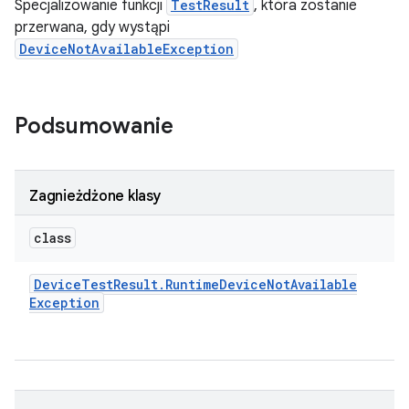
Specjalizowanie funkcji
TestResult
, która zostanie
przerwana, gdy wystąpi
DeviceNotAvailableException
Podsumowanie
Zagnieżdżone klasy
class
Device
Test
Result
.
Runtime
Device
Not
Available
Exception