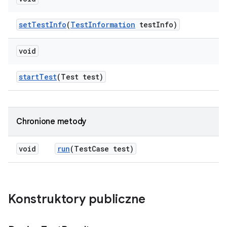
set
Test
Info
(
Test
Information
test
Info)
void
start
Test
(Test test)
Chronione metody
void
run
(Test
Case test)
Konstruktory publiczne