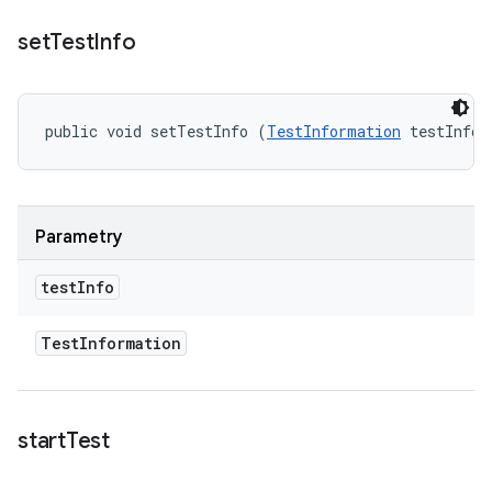
set
Test
Info
public void setTestInfo (
TestInformation
 testInfo)
Parametry
test
Info
Test
Information
start
Test