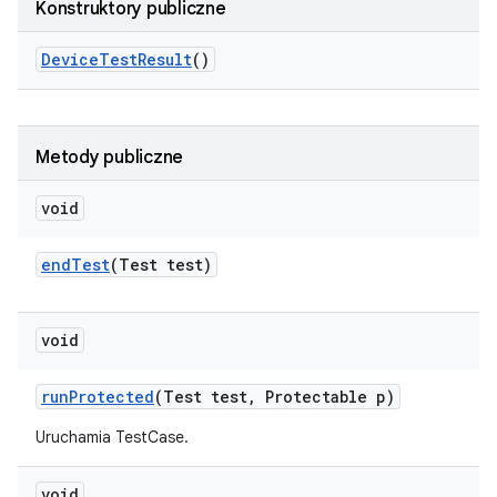
Konstruktory publiczne
Device
Test
Result
()
Metody publiczne
void
end
Test
(Test test)
void
run
Protected
(Test test
,
Protectable p)
Uruchamia TestCase.
void