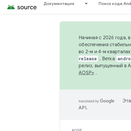
Документация
Поиск кода And
Начиная с 2026 года, 
обеспечения стабильн
во 2-м и 4-м квартала
release
. Ветка
andro
релиз, выпущенный в 
AOSP»
.
Эта
API
.
AOSP