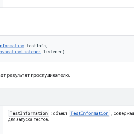
nformation
 testInfo, 

nvocationListener
 listener)
ет результат прослушивателю.
Test
Information
Test
Information
: объект
, содержа
для запуска тестов.