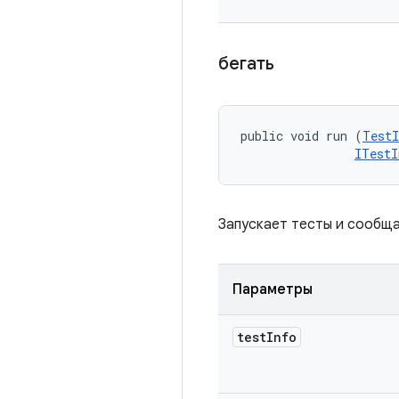
бегать
public void run (
TestI
ITestI
Запускает тесты и сообща
Параметры
test
Info