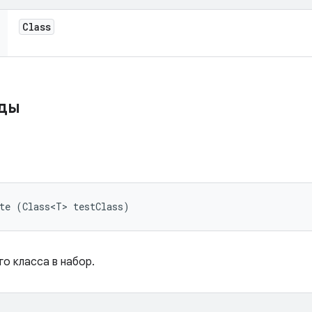
Class
оды
te (Class<T> testClass)
о класса в набор.