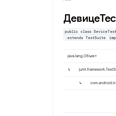
ДевицеТе
public class DeviceTes
extends TestSuite
im
java.lang.Объект
↳
junit.framework.TestS
↳
com.android.tr