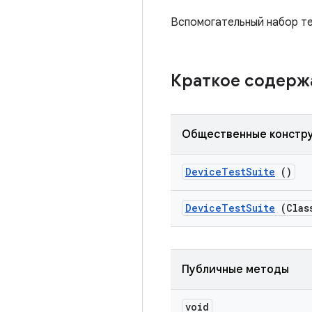
Вспомогательный набор т
Краткое содер
Общественные констр
Device
Test
Suite
()
Device
Test
Suite
(Class
Публичные методы
void