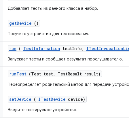
Добавляет тесты из данного класса в набор.
get
Device
()
Получите устройство для тестирования.
run
(
Test
Information
test
Info
,
ITest
Invocation
Li
Запускает тесты и сообщает результат прослушивателю.
run
Test
(Test test
,
Test
Result result)
Переопределяет родительский метод для передачи устройс
set
Device
(
ITest
Device
device)
Введите тестируемое устройство.