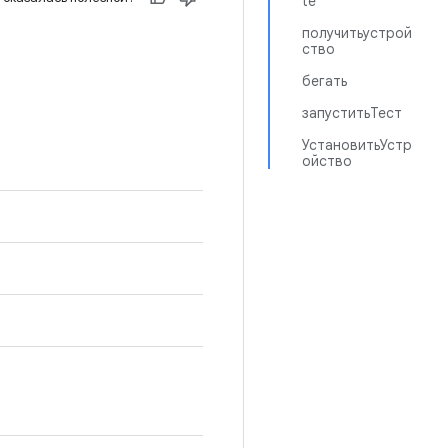
te
получитьустрой
ство
бегать
запуститьТест
УстановитьУстр
ойство