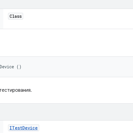
Class
о
Device ()
тестирования.
ITest
Device