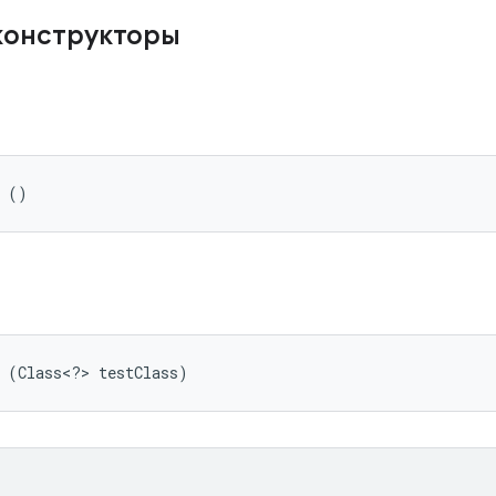
конструкторы
e ()
e (Class<?> testClass)