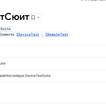
стСюит
tSuite
plements
IDeviceTest
,
IRemoteTest
uite
adefed.testtype.DeviceTestSuite