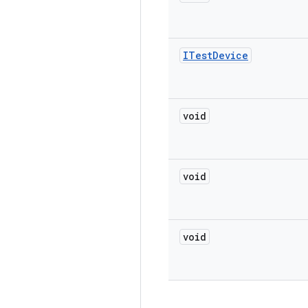
ITest
Device
void
void
void