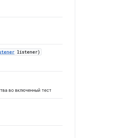
stener
listener)
тва во включенный тест