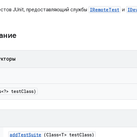
естов JUnit, предоставляющий службы
IRemoteTest
и
IDe
жание
укторы
<?> test
Class)
add
Test
Suite
(Class<T> test
Class)