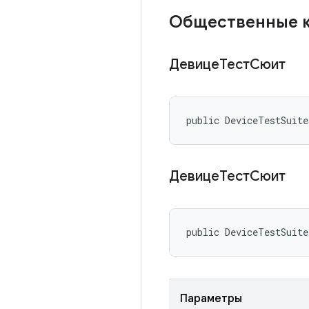
Общественные 
ДевицеТестСюит
public DeviceTestSuit
ДевицеТестСюит
public DeviceTestSuit
Параметры