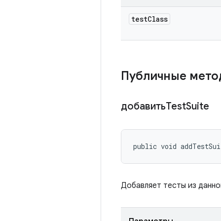
test
Class
Публичные мет
добавитьTest
Suite
public void addTestSui
Добавляет тесты из данног