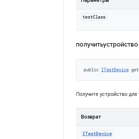
Параметры
test
Class
получитьустройств
public 
ITestDevice
 get
Получите устройство для 
Возврат
ITest
Device