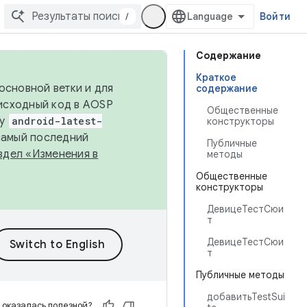
/
Войти
Содержание
Краткое
основной ветки и для
содержание
исходный код в AOSP
Общественные
ку
android-latest-
конструкторы
 самый последний
Публичные
здел «Изменения в
методы
Общественные
конструкторы
ДевицеТестСюи
т
ДевицеТестСюи
т
Публичные методы
добавитьTestSui
 оказалась полезной?