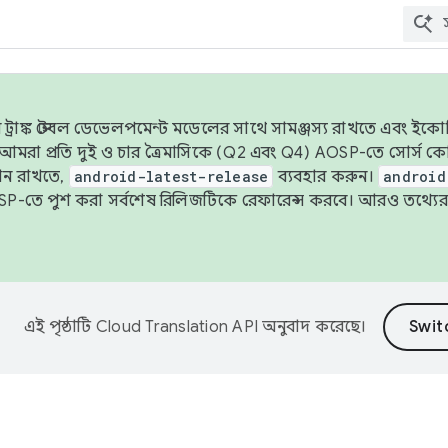
াঙ্ক স্টেবল ডেভেলপমেন্ট মডেলের সাথে সামঞ্জস্য রাখতে এবং ইকোসিস্ট
ে, আমরা প্রতি দুই ও চার ত্রৈমাসিকে (Q2 এবং Q4) AOSP-তে সোর্স
ান রাখতে,
android-latest-release
ব্যবহার করুন।
android
বদা AOSP-তে পুশ করা সর্বশেষ রিলিজটিকে রেফারেন্স করবে। আরও তথ্যের
এই পৃষ্ঠাটি
Cloud Translation API
অনুবাদ করেছে।