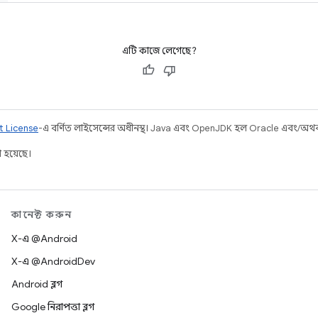
এটি কাজে লেগেছে?
t License
-এ বর্ণিত লাইসেন্সের অধীনস্থ। Java এবং OpenJDK হল Oracle এবং/অথবা তার
 হয়েছে।
কানেক্ট করুন
X-এ @Android
X-এ @AndroidDev
Android ব্লগ
Google নিরাপত্তা ব্লগ