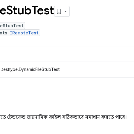
le
Stub
Test
leStubTest
ents
IRemoteTest
.testtype.DynamicFileStubTest
যাতে ট্রেডফেড ডায়নামিক ফাইল সঠিকভাবে সমাধান করতে পারে।