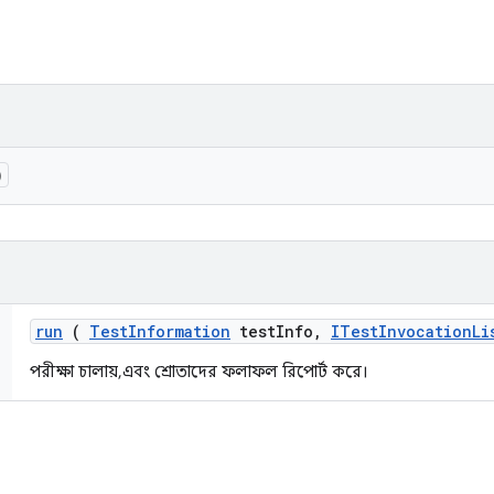
)
run
(
Test
Information
test
Info
,
ITest
Invocation
Li
পরীক্ষা চালায়, এবং শ্রোতাদের ফলাফল রিপোর্ট করে।