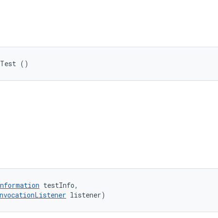
bTest ()
nformation
 testInfo, 

nvocationListener
 listener)