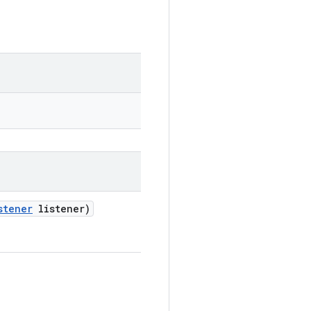
stener
listener)