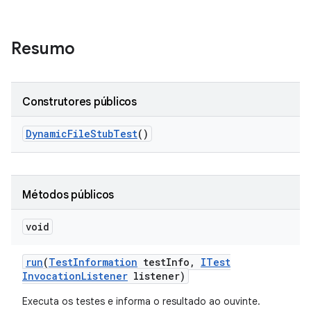
Resumo
Construtores públicos
Dynamic
File
Stub
Test
()
Métodos públicos
void
run
(
Test
Information
test
Info
,
ITest
Invocation
Listener
listener)
Executa os testes e informa o resultado ao ouvinte.