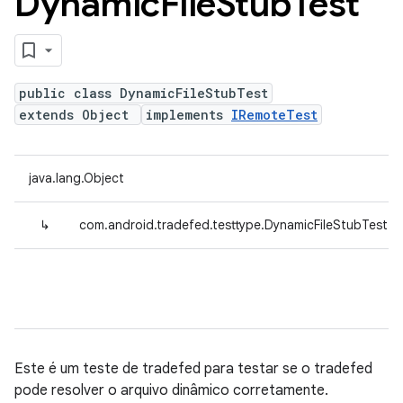
Dynamic
File
Stub
Test
public class DynamicFileStubTest
extends Object
implements
IRemoteTest
java.lang.Object
↳
com.android.tradefed.testtype.DynamicFileStubTest
Este é um teste de tradefed para testar se o tradefed
pode resolver o arquivo dinâmico corretamente.