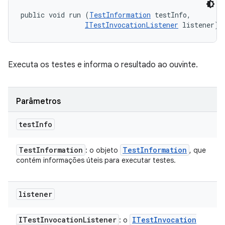
public void run (
TestInformation
 testInfo, 

ITestInvocationListener
 listener)
Executa os testes e informa o resultado ao ouvinte.
Parâmetros
test
Info
Test
Information
Test
Information
: o objeto
, que
contém informações úteis para executar testes.
listener
ITest
Invocation
Listener
ITest
Invocation
: o