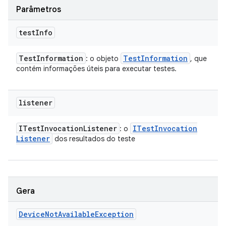
Parâmetros
test
Info
Test
Information
Test
Information
: o objeto
, que
contém informações úteis para executar testes.
listener
ITest
Invocation
Listener
ITest
Invocation
: o
Listener
dos resultados do teste
Gera
Device
Not
Available
Exception