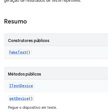
geração de resultados de teste repetíveis.
Resumo
Construtores públicos
Fake
Test
()
Métodos públicos
ITest
Device
get
Device
()
Pegue o dispositivo em teste.