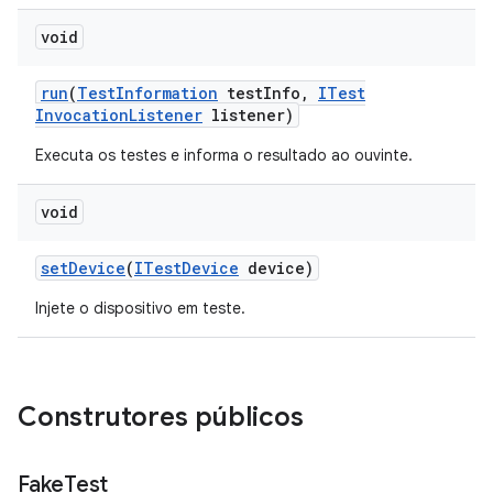
void
run
(
Test
Information
test
Info
,
ITest
Invocation
Listener
listener)
Executa os testes e informa o resultado ao ouvinte.
void
set
Device
(
ITest
Device
device)
Injete o dispositivo em teste.
Construtores públicos
Fake
Test