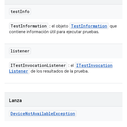
test
Info
Test
Information
Test
Information
: el objeto
que
contiene información útil para ejecutar pruebas.
listener
ITest
Invocation
Listener
ITest
Invocation
: el
Listener
de los resultados de la prueba.
Lanza
Device
Not
Available
Exception