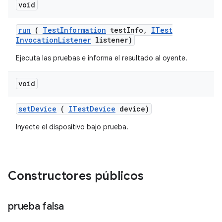
void
run
(
Test
Information
test
Info
,
ITest
Invocation
Listener
listener)
Ejecuta las pruebas e informa el resultado al oyente.
void
set
Device
(
ITest
Device
device)
Inyecte el dispositivo bajo prueba.
Constructores públicos
prueba falsa