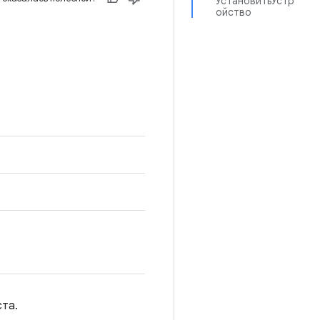
УстановитьУстр
ойство
ста.