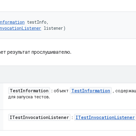
nformation
 testInfo, 

nvocationListener
 listener)
ет результат прослушивателю.
Test
Information
Test
Information
: объект
, содержа
для запуска тестов.
ITest
Invocation
Listener
ITest
Invocation
Listener
: