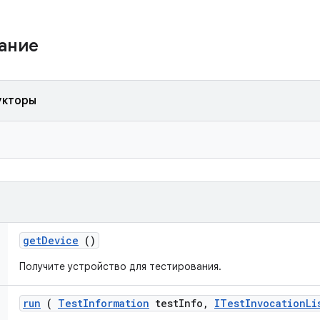
жание
укторы
get
Device
()
Получите устройство для тестирования.
run
(
Test
Information
test
Info
,
ITest
Invocation
Li