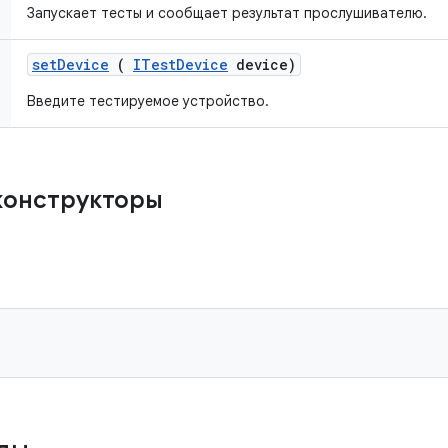
Запускает тесты и сообщает результат прослушивателю.
set
Device
(
ITest
Device
device)
Введите тестируемое устройство.
конструкторы