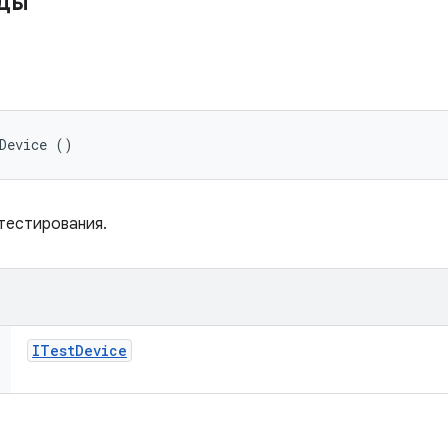
ды
о
Device ()
тестирования.
ITest
Device