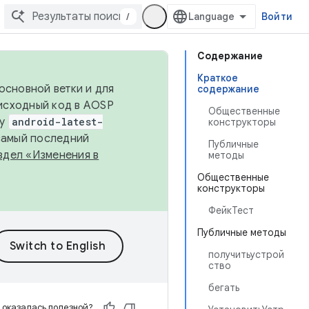
/
Войти
Содержание
Краткое
основной ветки и для
содержание
исходный код в AOSP
Общественные
ку
android-latest-
конструкторы
 самый последний
Публичные
здел «Изменения в
методы
Общественные
конструкторы
ФейкТест
Публичные методы
получитьустрой
ство
бегать
 оказалась полезной?