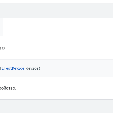
тво
(
ITestDevice
 device)
ройство.