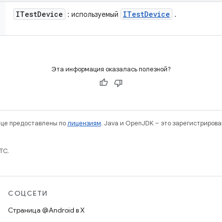
ITest
Device
ITest
Device
: используемый
.
Эта информация оказалась полезной?
нице предоставлены по
лицензиям
. Java и OpenJDK – это зарегистриров
TC.
СОЦСЕТИ
Страница @Android в X