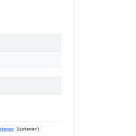
stener
listener)