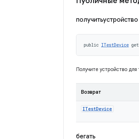
Публичные мето
получитьустройств
public 
ITestDevice
 get
Получите устройство для 
Возврат
ITest
Device
бегать