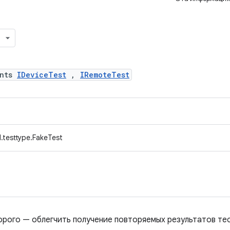
ents
IDeviceTest
,
IRemoteTest
.testtype.FakeTest
орого — облегчить получение повторяемых результатов те