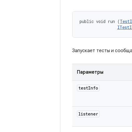
public void run (
TestI
ITestI
Запускает тесты и сообща
Параметры
test
Info
listener