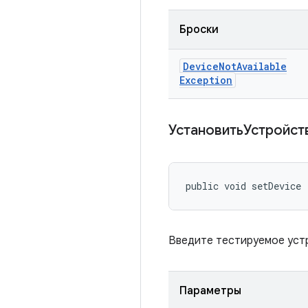
Броски
Device
Not
Available
Exception
УстановитьУстройс
public void setDevice 
Введите тестируемое уст
Параметры