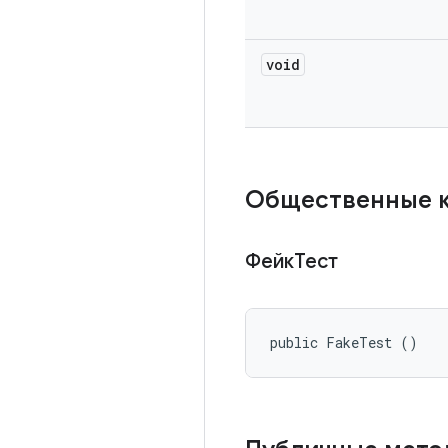
void
Общественные 
ФейкТест
public FakeTest ()