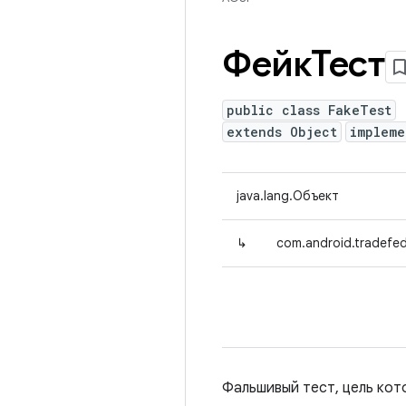
ФейкТест
public class FakeTest
extends Object
implem
java.lang.Объект
↳
com.android.tradefed
Фальшивый тест, цель кот