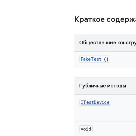
Краткое содер
Общественные констр
Fake
Test
()
Публичные методы
ITest
Device
void