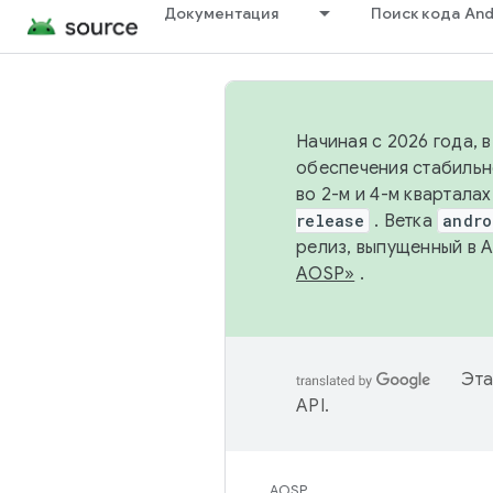
Документация
Поиск кода And
Начиная с 2026 года, 
обеспечения стабильн
во 2-м и 4-м квартала
release
. Ветка
andro
релиз, выпущенный в 
AOSP»
.
Эта
API
.
AOSP