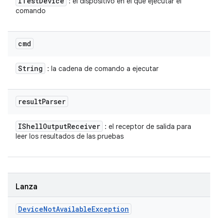
ITest
Device
: el dispositivo en el que ejecutar el
comando
cmd
String
: la cadena de comando a ejecutar
result
Parser
IShell
Output
Receiver
: el receptor de salida para
leer los resultados de las pruebas
Lanza
Device
Not
Available
Exception