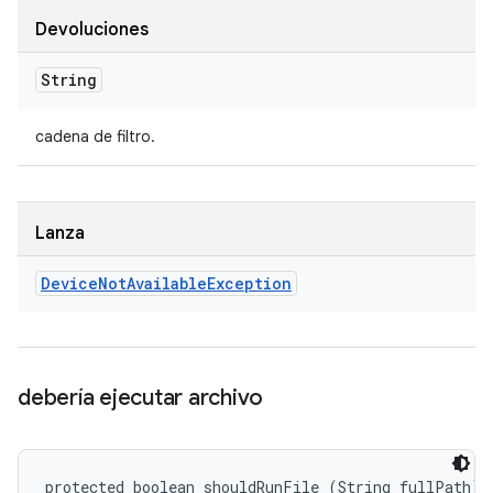
Devoluciones
String
cadena de filtro.
Lanza
Device
Not
Available
Exception
debería ejecutar archivo
protected boolean shouldRunFile (String fullPath)