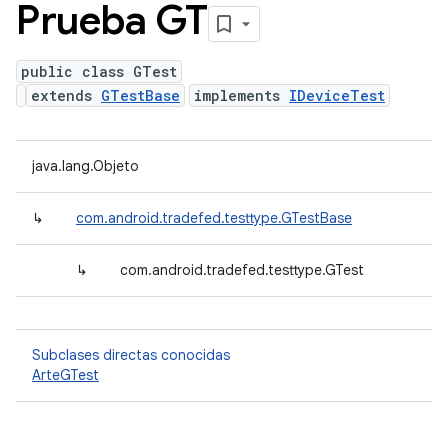
Prueba GT
public class GTest
extends
GTestBase
implements
IDeviceTest
java.lang.Objeto
↳
com.android.tradefed.testtype.GTestBase
↳
com.android.tradefed.testtype.GTest
Subclases directas conocidas
ArteGTest