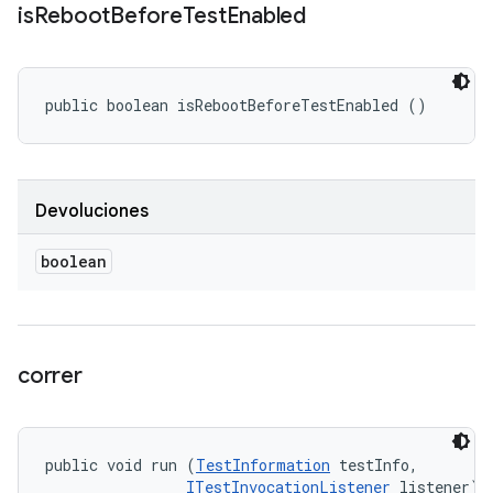
is
Reboot
Before
Test
Enabled
public boolean isRebootBeforeTestEnabled ()
Devoluciones
boolean
correr
public void run (
TestInformation
 testInfo, 

ITestInvocationListener
 listener)