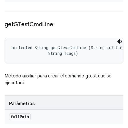
get
GTest
Cmd
Line
protected String getGTestCmdLine (String fullPath, 
                String flags)
Método auxiliar para crear el comando gtest que se
ejecutará.
Parámetros
full
Path