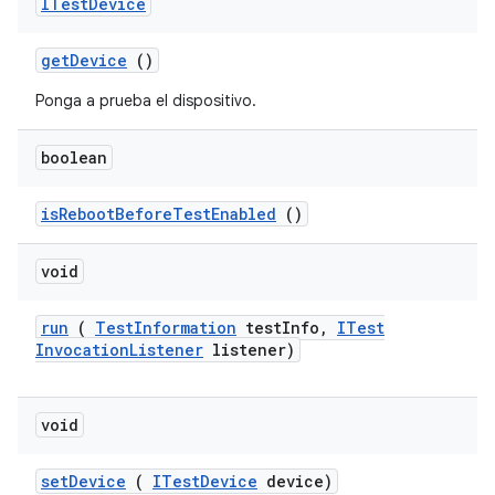
ITest
Device
get
Device
()
Ponga a prueba el dispositivo.
boolean
is
Reboot
Before
Test
Enabled
()
void
run
(
Test
Information
test
Info
,
ITest
Invocation
Listener
listener)
void
set
Device
(
ITest
Device
device)