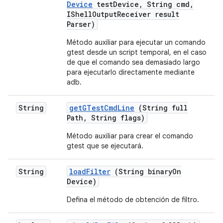
Device
test
Device
,
String cmd
,
IShell
Output
Receiver result
Parser)
Método auxiliar para ejecutar un comando
gtest desde un script temporal, en el caso
de que el comando sea demasiado largo
para ejecutarlo directamente mediante
adb.
String
get
GTest
Cmd
Line
(String full
Path
,
String flags)
Método auxiliar para crear el comando
gtest que se ejecutará.
String
load
Filter
(String binary
On
Device)
Defina el método de obtención de filtro.