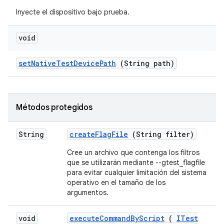
Inyecte el dispositivo bajo prueba.
void
set
Native
Test
Device
Path
(String path)
Métodos protegidos
String
create
Flag
File
(String filter)
Cree un archivo que contenga los filtros
que se utilizarán mediante --gtest_flagfile
para evitar cualquier limitación del sistema
operativo en el tamaño de los
argumentos.
void
execute
Command
By
Script
(
ITest