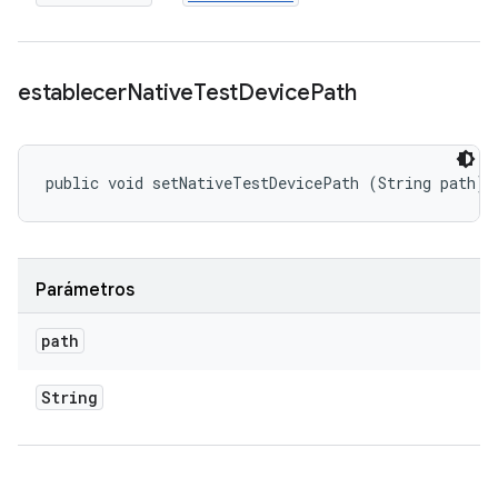
establecer
Native
Test
Device
Path
public void setNativeTestDevicePath (String path)
Parámetros
path
String