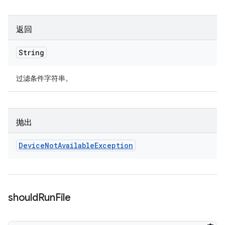
返回
String
过滤条件字符串。
抛出
Device
Not
Available
Exception
should
Run
File