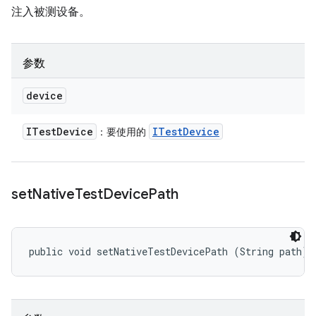
注入被测设备。
参数
device
ITest
Device
ITest
Device
：要使用的
set
Native
Test
Device
Path
public void setNativeTestDevicePath (String path)