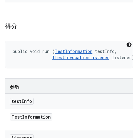
得分
public void run (
TestInformation
 testInfo, 

ITestInvocationListener
 listener)
参数
test
Info
Test
Information
listener