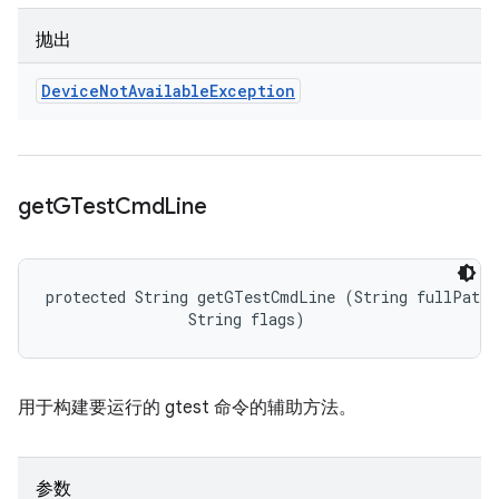
抛出
Device
Not
Available
Exception
get
GTest
Cmd
Line
protected String getGTestCmdLine (String fullPath, 
                String flags)
用于构建要运行的 gtest 命令的辅助方法。
参数