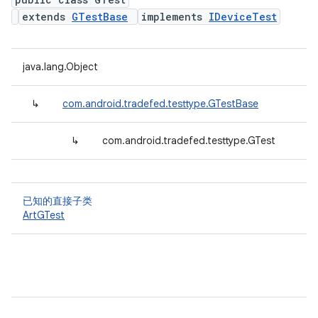
extends
GTestBase
implements
IDeviceTest
java.lang.Object
↳
com.android.tradefed.testtype.GTestBase
↳
com.android.tradefed.testtype.GTest
已知的直接子类
ArtGTest