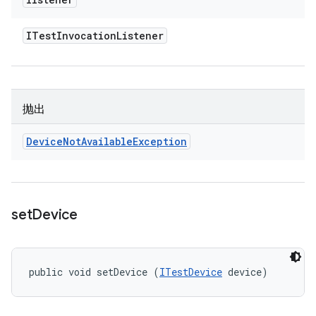
ITest
Invocation
Listener
抛出
Device
Not
Available
Exception
set
Device
public void setDevice (
ITestDevice
 device)