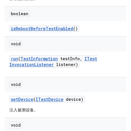
boolean
is
Reboot
Before
Test
Enabled
()
void
run
(
Test
Information
test
Info
,
ITest
Invocation
Listener
listener)
void
set
Device
(
ITest
Device
device)
注入被测设备。
void