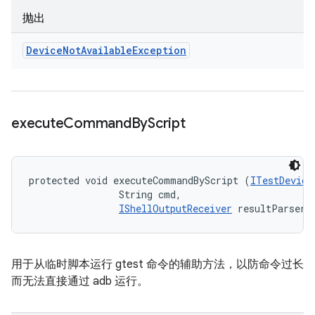
抛出
Device
Not
Available
Exception
execute
Command
By
Script
protected void executeCommandByScript (
ITestDevice
                String cmd, 

IShellOutputReceiver
 resultParser)
用于从临时脚本运行 gtest 命令的辅助方法，以防命令过长
而无法直接通过 adb 运行。