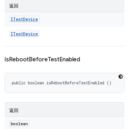
返回
ITest
Device
ITest
Device
is
Reboot
Before
Test
Enabled
public boolean isRebootBeforeTestEnabled ()
返回
boolean