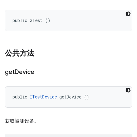
public GTest ()
公共方法
get
Device
public 
ITestDevice
 getDevice ()
获取被测设备。