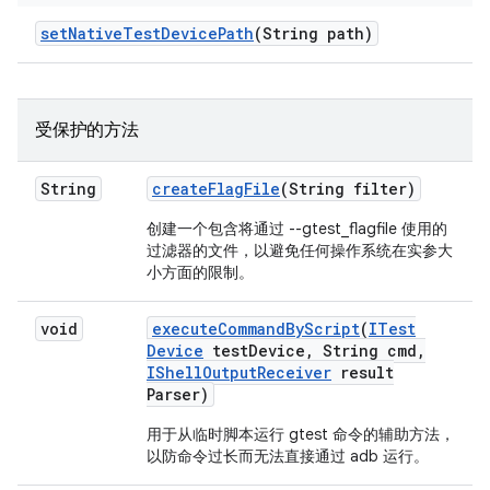
set
Native
Test
Device
Path
(String path)
受保护的方法
String
create
Flag
File
(String filter)
创建一个包含将通过 --gtest_flagfile 使用的
过滤器的文件，以避免任何操作系统在实参大
小方面的限制。
void
execute
Command
By
Script
(
ITest
Device
test
Device
,
String cmd
,
IShell
Output
Receiver
result
Parser)
用于从临时脚本运行 gtest 命令的辅助方法，
以防命令过长而无法直接通过 adb 运行。