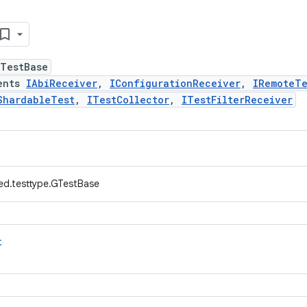
GTestBase
ents
IAbiReceiver
,
IConfigurationReceiver
,
IRemoteTe
ShardableTest
,
ITestCollector
,
ITestFilterReceiver
ed.testtype.GTestBase
t