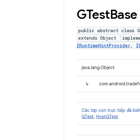
GTest
Base
public abstract class 
extends Object
implem
IRuntimeHintProvider
,
I
java.lang.Object
↳
com.android.tradef
Các lớp con trực tiếp đã biế
GTest
,
HostGTest