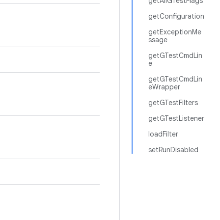
getAllGTestFlags
getConfiguration
getExceptionMe
ssage
getGTestCmdLin
e
getGTestCmdLin
eWrapper
getGTestFilters
getGTestListener
loadFilter
setRunDisabled