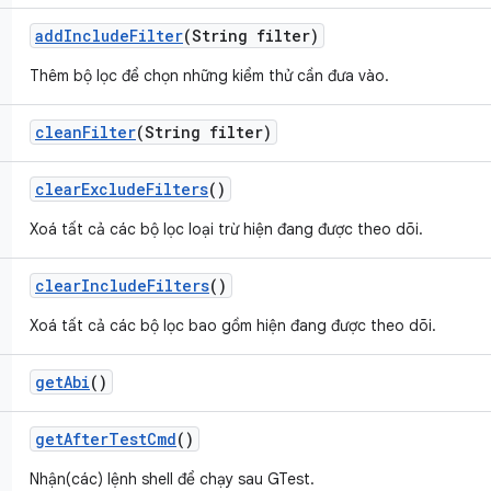
add
Include
Filter
(String filter)
Thêm bộ lọc để chọn những kiểm thử cần đưa vào.
clean
Filter
(String filter)
clear
Exclude
Filters
()
Xoá tất cả các bộ lọc loại trừ hiện đang được theo dõi.
clear
Include
Filters
()
Xoá tất cả các bộ lọc bao gồm hiện đang được theo dõi.
get
Abi
()
get
After
Test
Cmd
()
Nhận(các) lệnh shell để chạy sau GTest.