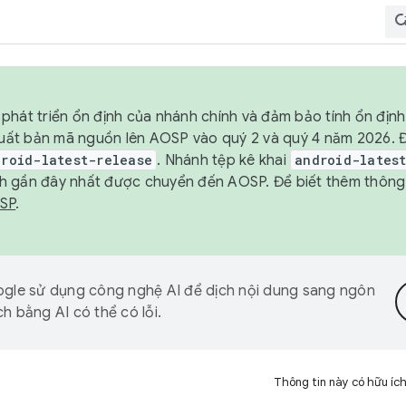
phát triển ổn định của nhánh chính và đảm bảo tính ổn địn
ẽ xuất bản mã nguồn lên AOSP vào quý 2 và quý 4 năm 2026.
droid-latest-release
. Nhánh tệp kê khai
android-lates
h gần đây nhất được chuyển đến AOSP. Để biết thêm thông t
OSP
.
gle sử dụng công nghệ AI để dịch nội dung sang ngôn
h bằng AI có thể có lỗi.
Thông tin này có hữu íc