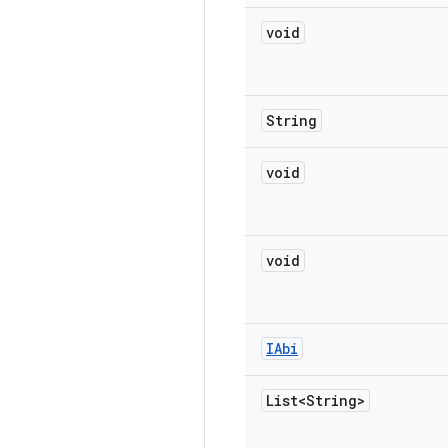
void
String
void
void
IAbi
List<String>