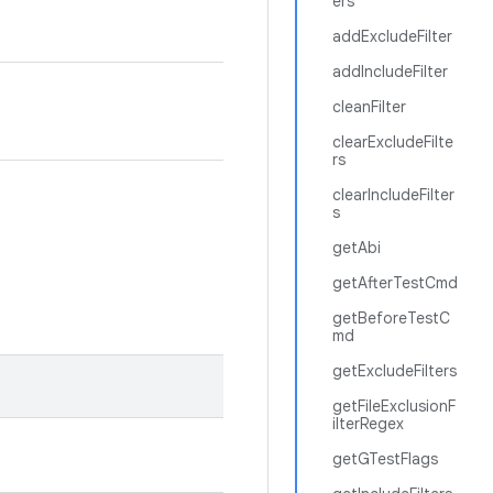
ers
addExcludeFilter
addIncludeFilter
cleanFilter
clearExcludeFilte
rs
clearIncludeFilter
s
getAbi
getAfterTestCmd
getBeforeTestC
md
getExcludeFilters
getFileExclusionF
ilterRegex
getGTestFlags