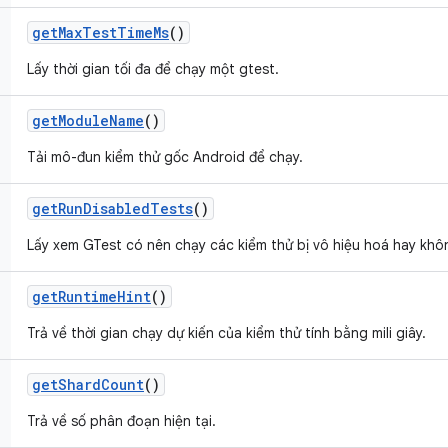
get
Max
Test
Time
Ms
()
Lấy thời gian tối đa để chạy một gtest.
get
Module
Name
()
Tải mô-đun kiểm thử gốc Android để chạy.
get
Run
Disabled
Tests
()
Lấy xem GTest có nên chạy các kiểm thử bị vô hiệu hoá hay khô
get
Runtime
Hint
()
Trả về thời gian chạy dự kiến của kiểm thử tính bằng mili giây.
get
Shard
Count
()
Trả về số phân đoạn hiện tại.