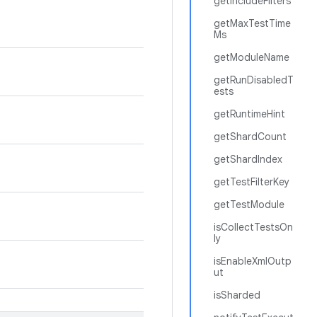
getIncludeFilters
getMaxTestTime
Ms
getModuleName
getRunDisabledT
ests
getRuntimeHint
getShardCount
getShardIndex
getTestFilterKey
getTestModule
isCollectTestsOn
ly
isEnableXmlOutp
ut
isSharded