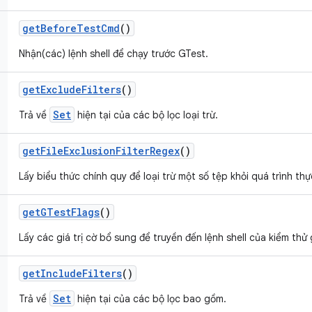
get
Before
Test
Cmd
()
Nhận(các) lệnh shell để chạy trước GTest.
get
Exclude
Filters
()
Set
Trả về
hiện tại của các bộ lọc loại trừ.
get
File
Exclusion
Filter
Regex
()
Lấy biểu thức chính quy để loại trừ một số tệp khỏi quá trình thực
get
GTest
Flags
()
Lấy các giá trị cờ bổ sung để truyền đến lệnh shell của kiểm thử
get
Include
Filters
()
Set
Trả về
hiện tại của các bộ lọc bao gồm.