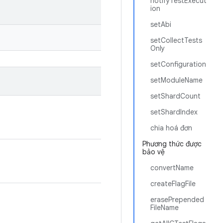
notifyTestExecut
ion
setAbi
setCollectTests
Only
setConfiguration
setModuleName
setShardCount
setShardIndex
chia hoá đơn
Phương thức được
bảo vệ
convertName
createFlagFile
erasePrepended
FileName