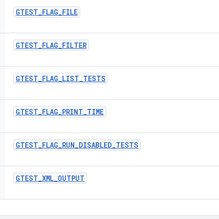
GTEST
_
FLAG
_
FILE
GTEST
_
FLAG
_
FILTER
GTEST
_
FLAG
_
LIST
_
TESTS
GTEST
_
FLAG
_
PRINT
_
TIME
GTEST
_
FLAG
_
RUN
_
DISABLED
_
TESTS
GTEST
_
XML
_
OUTPUT