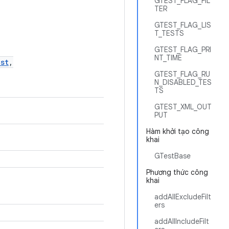
GTEST_FLAG_FIL
TER
GTEST_FLAG_LIS
T_TESTS
GTEST_FLAG_PRI
NT_TIME
st
,
GTEST_FLAG_RU
N_DISABLED_TES
TS
GTEST_XML_OUT
PUT
Hàm khởi tạo công
khai
GTestBase
Phương thức công
khai
addAllExcludeFilt
ers
addAllIncludeFilt