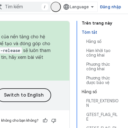
/
Đăng nhập
Trên trang này
Tóm tắt
h của nền tảng cho hệ
Hằng số
 Để tạo và đóng góp cho
t-release
sẽ luôn tham
Hàm khởi tạo
công khai
in, hãy xem bài viết
Phương thức
công khai
Phương thức
được bảo vệ
Hằng số
FILTER_EXTENSIO
N
GTEST_FLAG_FIL
E
h không cho bạn không?