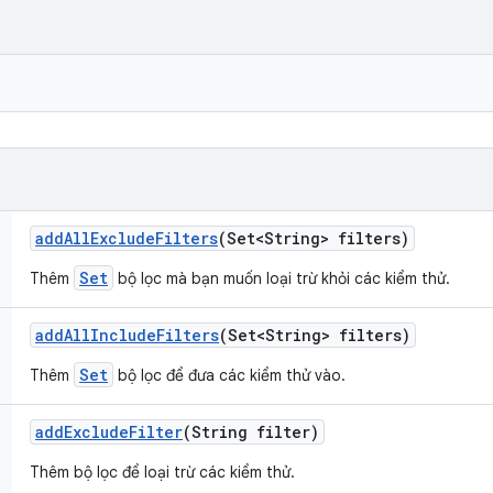
add
All
Exclude
Filters
(Set<String> filters)
Set
Thêm
bộ lọc mà bạn muốn loại trừ khỏi các kiểm thử.
add
All
Include
Filters
(Set<String> filters)
Set
Thêm
bộ lọc để đưa các kiểm thử vào.
add
Exclude
Filter
(String filter)
Thêm bộ lọc để loại trừ các kiểm thử.