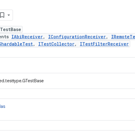
GTestBase
ents
IAbiReceiver
,
IConfigurationReceiver
,
IRemoteTe
ShardableTest
,
ITestCollector
,
ITestFilterReceiver
ed.testtype.GTestBase
das