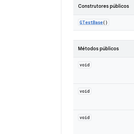
Construtores públicos
GTest
Base
()
Métodos públicos
void
void
void