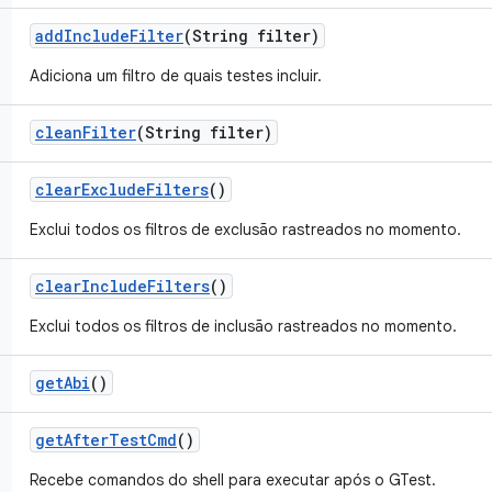
add
Include
Filter
(String filter)
Adiciona um filtro de quais testes incluir.
clean
Filter
(String filter)
clear
Exclude
Filters
()
Exclui todos os filtros de exclusão rastreados no momento.
clear
Include
Filters
()
Exclui todos os filtros de inclusão rastreados no momento.
get
Abi
()
get
After
Test
Cmd
()
Recebe comandos do shell para executar após o GTest.