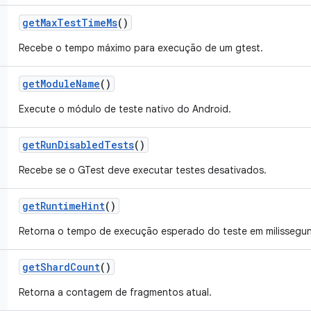
get
Max
Test
Time
Ms
()
Recebe o tempo máximo para execução de um gtest.
get
Module
Name
()
Execute o módulo de teste nativo do Android.
get
Run
Disabled
Tests
()
Recebe se o GTest deve executar testes desativados.
get
Runtime
Hint
()
Retorna o tempo de execução esperado do teste em milissegu
get
Shard
Count
()
Retorna a contagem de fragmentos atual.