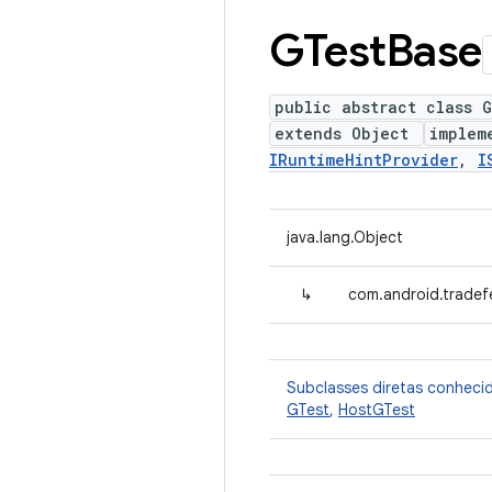
GTest
Base
public abstract class 
extends Object
implem
IRuntimeHintProvider
,
I
java.lang.Object
↳
com.android.tradef
Subclasses diretas conheci
GTest
,
HostGTest