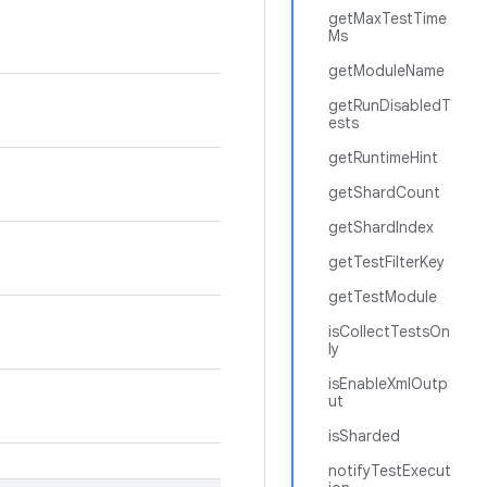
getMaxTestTime
Ms
getModuleName
getRunDisabledT
ests
getRuntimeHint
getShardCount
getShardIndex
getTestFilterKey
getTestModule
isCollectTestsOn
ly
isEnableXmlOutp
ut
isSharded
notifyTestExecut