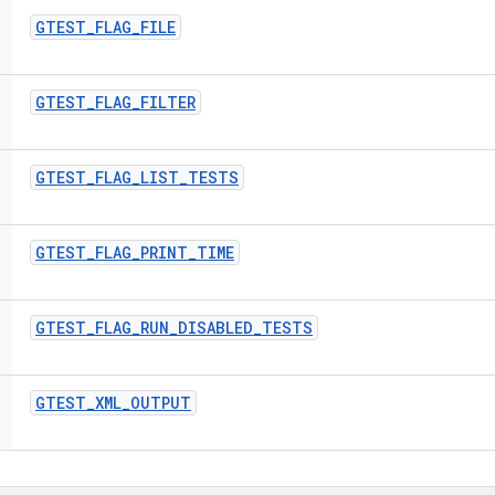
GTEST
_
FLAG
_
FILE
GTEST
_
FLAG
_
FILTER
GTEST
_
FLAG
_
LIST
_
TESTS
GTEST
_
FLAG
_
PRINT
_
TIME
GTEST
_
FLAG
_
RUN
_
DISABLED
_
TESTS
GTEST
_
XML
_
OUTPUT