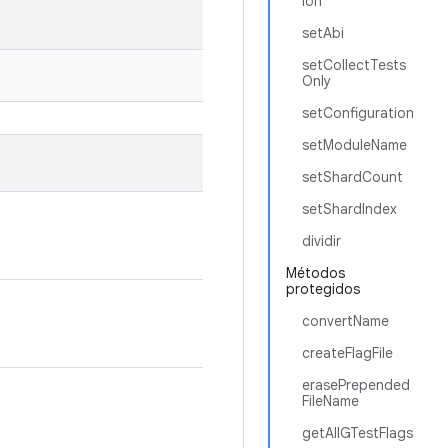
ion
setAbi
setCollectTests
Only
setConfiguration
setModuleName
setShardCount
setShardIndex
dividir
Métodos
protegidos
convertName
createFlagFile
erasePrepended
FileName
getAllGTestFlags