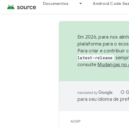
Documentos
Android Code Se
Em 2026, para nos alin
plataforma para o ecos
Para criar e contribuir
latest-release
sempre
consulte
Mudanças no
O G
para seu idioma de pre
AOSP