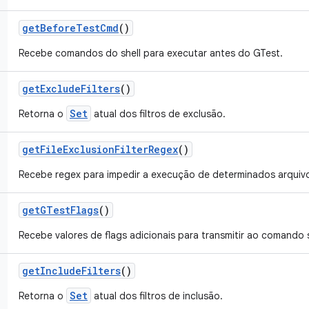
get
Before
Test
Cmd
()
Recebe comandos do shell para executar antes do GTest.
get
Exclude
Filters
()
Set
Retorna o
atual dos filtros de exclusão.
get
File
Exclusion
Filter
Regex
()
Recebe regex para impedir a execução de determinados arquiv
get
GTest
Flags
()
Recebe valores de flags adicionais para transmitir ao comando s
get
Include
Filters
()
Set
Retorna o
atual dos filtros de inclusão.