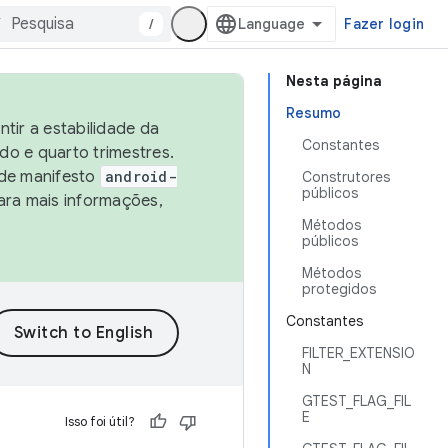
/
Fazer login
Nesta página
Resumo
tir a estabilidade da
Constantes
o e quarto trimestres.
 de manifesto
android-
Construtores
públicos
ara mais informações,
Métodos
públicos
Métodos
protegidos
Constantes
FILTER_EXTENSIO
N
GTEST_FLAG_FIL
E
Isso foi útil?