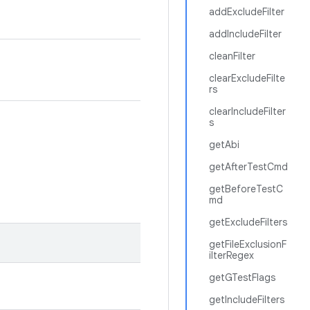
addExcludeFilter
addIncludeFilter
cleanFilter
clearExcludeFilte
rs
clearIncludeFilter
s
getAbi
getAfterTestCmd
getBeforeTestC
md
getExcludeFilters
getFileExclusionF
ilterRegex
getGTestFlags
getIncludeFilters