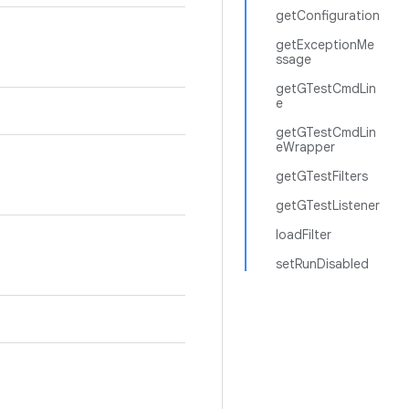
getConfiguration
getExceptionMe
ssage
getGTestCmdLin
e
getGTestCmdLin
eWrapper
getGTestFilters
getGTestListener
loadFilter
setRunDisabled