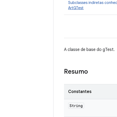
Subclasses indiretas conhe
ArtGTest
A classe de base do gTest.
Resumo
Constantes
String