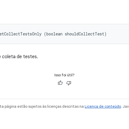
etCollectTestsOnly (boolean shouldCollectTest)
 coleta de testes.
Isso foi útil?
a página estão sujeitos às licenças descritas na
Licença de conteúdo
. Ja