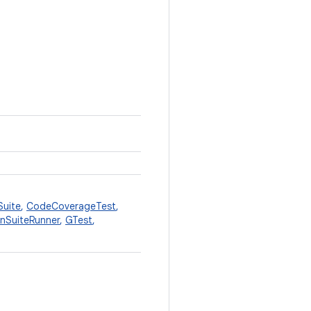
Suite
,
CodeCoverageTest
,
anSuiteRunner
,
GTest
,