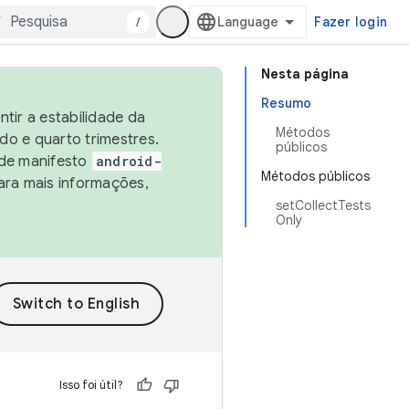
/
Fazer login
Nesta página
Resumo
tir a estabilidade da
Métodos
o e quarto trimestres.
públicos
 de manifesto
android-
Métodos públicos
ara mais informações,
setCollectTests
Only
Isso foi útil?