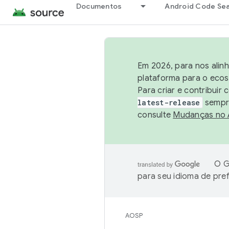
Documentos
Android Code Se
Em 2026, para nos alin
plataforma para o ecos
Para criar e contribuir
latest-release
sempre
consulte
Mudanças no
O G
para seu idioma de pre
AOSP