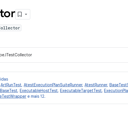
tor
Collector
pe.ITestCollector
cidas
,
ArtRunTest
,
AtestExecutionPlanSuiteRunner
,
AtestRunner
,
BaseTest
eBaseTest
,
ExecutableHostTest
,
ExecutableTargetTest
,
ExecutionPl
leTestWrapper
e mais 12.