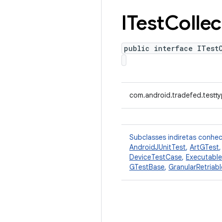
ITest
Collec
public interface ITest
com.android.tradefed.testty
Subclasses indiretas conhe
AndroidJUnitTest
,
ArtGTest
DeviceTestCase
,
Executabl
GTestBase
,
GranularRetriab