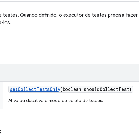
 testes. Quando definido, o executor de testes precisa fazer
-los.
set
Collect
Tests
Only
(boolean should
Collect
Test)
Ativa ou desativa o modo de coleta de testes.
s