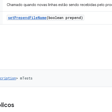
Chamado quando novas linhas estão sendo recebidas pelo pro
set
Prepend
File
Name
(boolean prepend)
cription
> mTests
licos