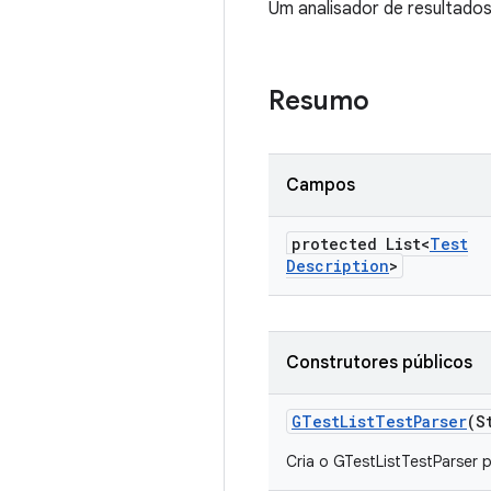
Um analisador de resultado
Resumo
Campos
protected List<
Test
Description
>
Construtores públicos
GTest
List
Test
Parser
(S
Cria o GTestListTestParser p