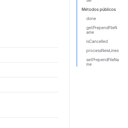
ser
Métodos públicos
done
getPrependFileN
ame
isCancelled
processNewLines
setPrependFileNa
me