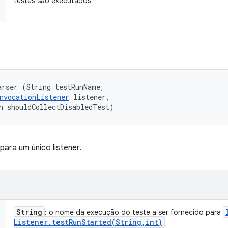
testes são executados
rser (String testRunName, 

nvocationListener
 listener, 

n shouldCollectDisabledTest)
para um único listener.
String
: o nome da execução do teste a ser fornecido para
Listener
.
testRunStarted(
String
,
int)