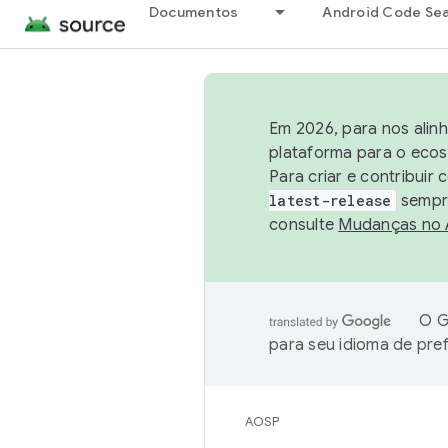
Documentos
Android Code Se
Em 2026, para nos alin
plataforma para o ecos
Para criar e contribuir
latest-release
sempre
consulte
Mudanças no
O G
para seu idioma de pre
AOSP