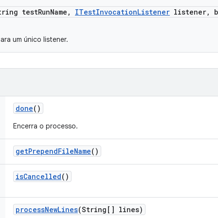
tring test
Run
Name
,
ITest
Invocation
Listener
listener
,
b
ara um único listener.
done
()
Encerra o processo.
get
Prepend
File
Name
()
is
Cancelled
()
process
New
Lines
(String[] lines)