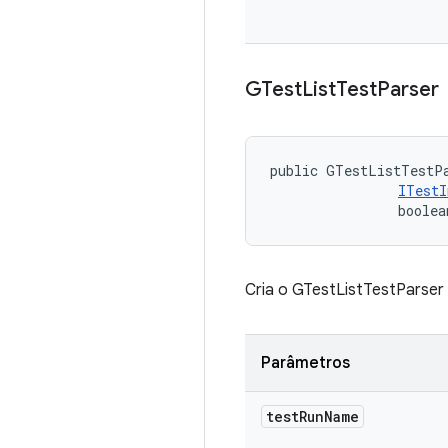
GTest
List
Test
Parser
public GTestListTestPa
ITestI
                boolea
Cria o GTestListTestParser 
Parâmetros
test
Run
Name