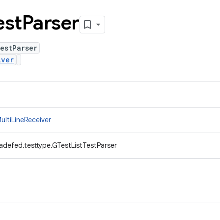
est
Parser
estParser
iver
ultiLineReceiver
adefed.testtype.GTestListTestParser