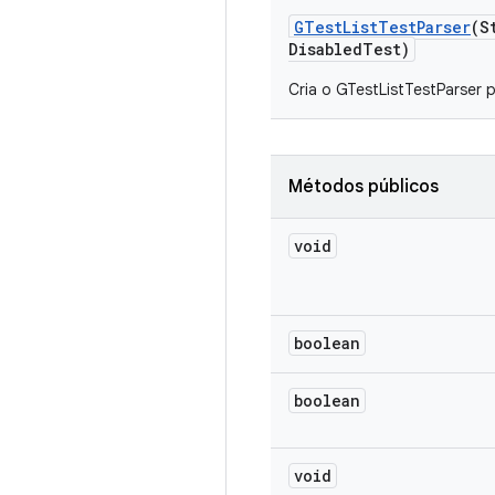
GTest
List
Test
Parser
(S
Disabled
Test)
Cria o GTestListTestParser p
Métodos públicos
void
boolean
boolean
void