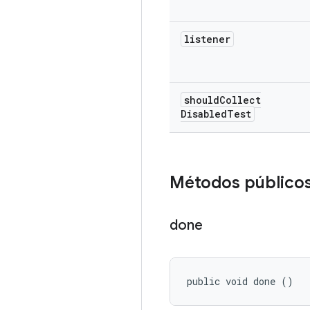
listener
should
Collect
Disabled
Test
Métodos público
done
public void done ()