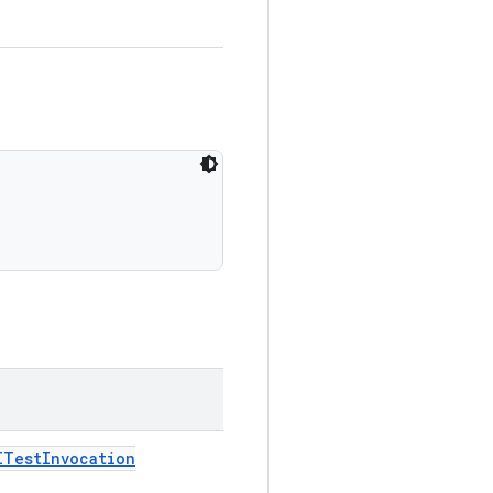
ITest
Invocation