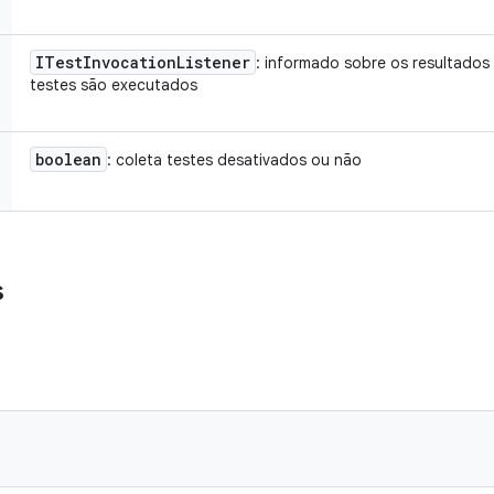
ITest
Invocation
Listener
: informado sobre os resultados
testes são executados
boolean
: coleta testes desativados ou não
s