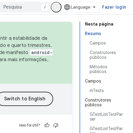
/
Fazer login
Nesta página
Resumo
tir a estabilidade da
Campos
o e quarto trimestres.
 de manifesto
android-
Construtores
públicos
ara mais informações,
Métodos
públicos
Campos
mTests
Construtores
públicos
GTestListTestPar
ser
Isso foi útil?
GTestListTestPar