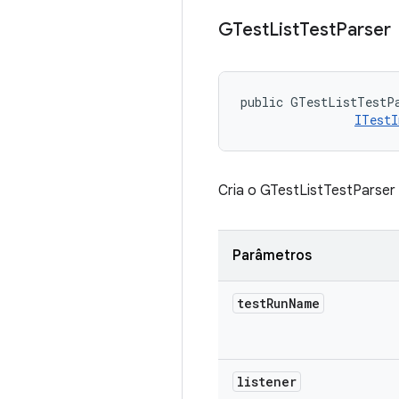
GTest
List
Test
Parser
public GTestListTestPa
ITestI
Cria o GTestListTestParser 
Parâmetros
test
Run
Name
listener