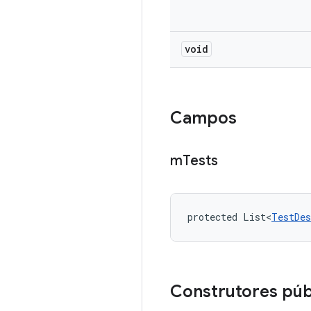
void
Campos
m
Tests
protected List<
TestDes
Construtores púb