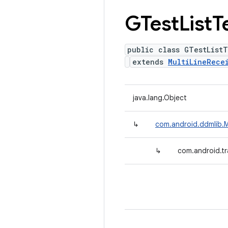
GTest
List
T
public class GTestListT
extends
MultiLineRece
java.lang.Object
↳
com.android.ddmlib.M
↳
com.android.tr