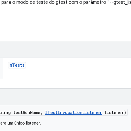
s para o modo de teste do gtest com o parâmetro "--gtest_lis
m
Tests
tring test
Run
Name
,
ITest
Invocation
Listener
listener)
ara um único listener.