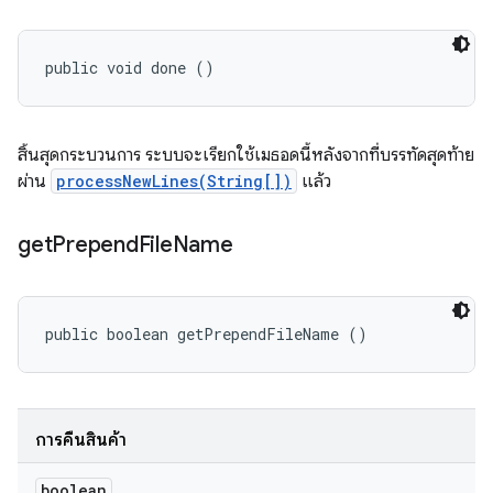
public void done ()
สิ้นสุดกระบวนการ ระบบจะเรียกใช้เมธอดนี้หลังจากที่บรรทัดสุดท้าย
ผ่าน
processNewLines(String[])
แล้ว
get
Prepend
File
Name
public boolean getPrependFileName ()
การคืนสินค้า
boolean