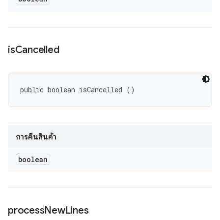
is
Cancelled
public boolean isCancelled ()
การคืนสินค้า
boolean
process
New
Lines