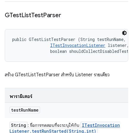
GTest
List
Test
Parser
public GTestListTestParser (String testRunName, 

ITestInvocationListener
 listener, 

                boolean shouldCollectDisabledTest)
สร้าง GTestListTestParser สำหรับ Listener รายเดียว
พารามิเตอร์
test
Run
Name
String
ITest
Invocation
: ชื่อการทดสอบที่จะระบุให้กับ
Listener
.
testRunStarted(
String
,
int)