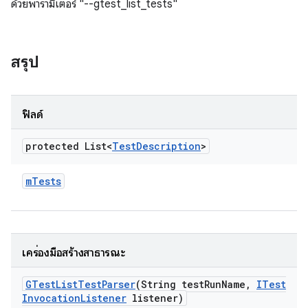
ด้วยพารามิเตอร์ "--gtest_list_tests"
สรุป
ฟิลด์
protected List<
Test
Description
>
m
Tests
เครื่องมือสร้างสาธารณะ
GTest
List
Test
Parser
(String test
Run
Name
,
ITest
Invocation
Listener
listener)