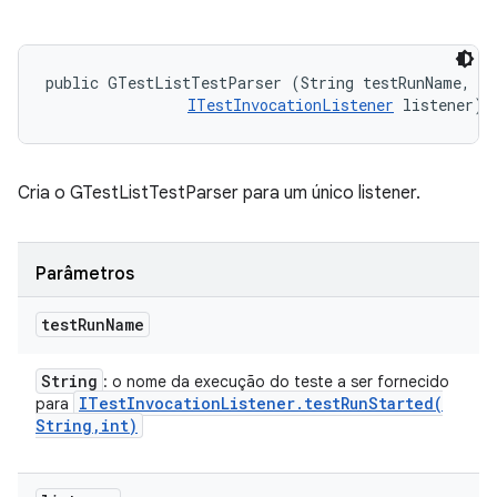
public GTestListTestParser (String testRunName, 

ITestInvocationListener
 listener)
Cria o GTestListTestParser para um único listener.
Parâmetros
test
Run
Name
String
: o nome da execução do teste a ser fornecido
ITest
Invocation
Listener
.
testRunStarted(
para
String
,
int)