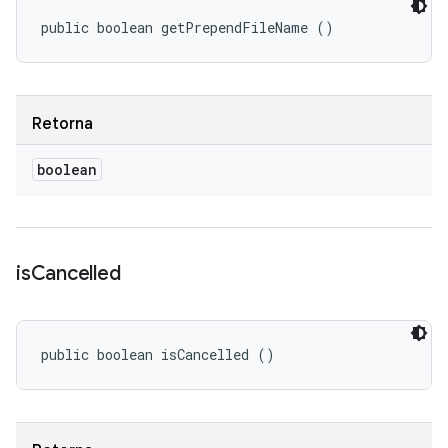
public boolean getPrependFileName ()
Retorna
boolean
is
Cancelled
public boolean isCancelled ()