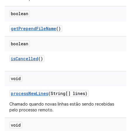
boolean
get
Prepend
File
Name
()
boolean
is
Cancelled
()
void
process
New
Lines
(String[] lines)
Chamado quando novas linhas estão sendo recebidas
pelo processo remoto.
void