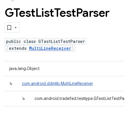
GTest
List
Test
Parser
public class GTestListTestParser
extends
MultiLineReceiver
java.lang.Object
↳
com.android.ddmlib.MultiLineReceiver
↳
com.android.tradefed.testtype.GTestListTestPars