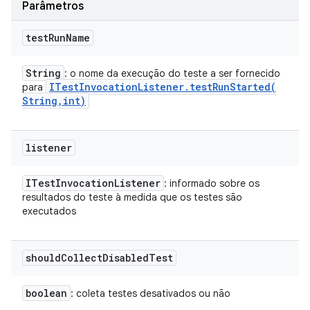
Parâmetros
test
Run
Name
String
: o nome da execução do teste a ser fornecido
ITest
Invocation
Listener
.
testRunStarted(
para
String
,
int)
listener
ITest
Invocation
Listener
: informado sobre os
resultados do teste à medida que os testes são
executados
should
Collect
Disabled
Test
boolean
: coleta testes desativados ou não