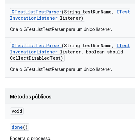
GTest
List
Test
Parser
(String test
Run
Name
,
ITest
Invocation
Listener
listener)
Cria o GTestListTestParser para um único listener.
GTest
List
Test
Parser
(String test
Run
Name
,
ITest
Invocation
Listener
listener
,
boolean should
Collect
Disabled
Test)
Cria o GTestListTestParser para um único listener.
Métodos públicos
void
done
()
Encerra o processo.