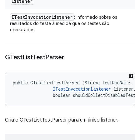
listener
ITest
Invocation
Listener
: informado sobre os
resultados do teste à medida que os testes são
executados
GTest
List
Test
Parser
public GTestListTestParser (String testRunName, 

ITestInvocationListener
 listener, 

                boolean shouldCollectDisabledTest)
Cria o GTestListTestParser para um único listener.