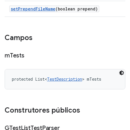
set
Prepend
File
Name
(boolean prepend)
Campos
m
Tests
protected List<
TestDescription
> mTests
Construtores públicos
GTest
List
Test
Parser