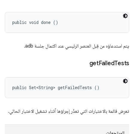
public void done ()
يتم استدعاؤه من قِبل العنصر الرئيسي عند اكتمال جلسة adb.
get
Failed
Tests
public Set<String> getFailedTests ()
تعرِض قائمة بالاختبارات التي تعذّر إجراؤها أثناء تشغيل الاختبار الحالي.
المرتجعات