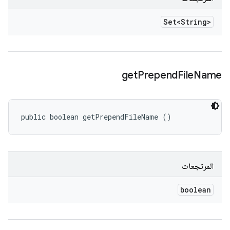
Set<String>
get
Prepend
File
Name
public boolean getPrependFileName ()
المرتجعات
boolean