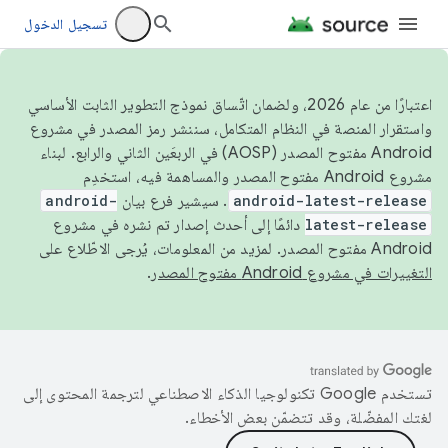
تسجيل الدخول
اعتبارًا من عام 2026، ولضمان اتّساق نموذج التطوير الثابت الأساسي
واستقرار المنصة في النظام المتكامل، سننشر رمز المصدر في مشروع
Android مفتوح المصدر (AOSP) في الربعَين الثاني والرابع. لبناء
مشروع Android مفتوح المصدر والمساهمة فيه، استخدِم
android-latest-release
. سيشير فرع بيان
android-
latest-release
دائمًا إلى أحدث إصدار تم نشره في مشروع
Android مفتوح المصدر. لمزيد من المعلومات، يُرجى الاطّلاع على
التغييرات في مشروع Android مفتوح المصدر
.
تستخدم Google تكنولوجيا الذكاء الاصطناعي لترجمة المحتوى إلى
لغتك المفضّلة، وقد تتضمّن بعض الأخطاء.