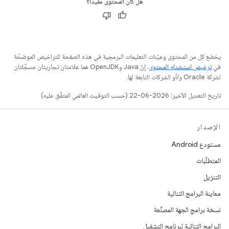
هل كان المحتوى مفيدًا؟
يخضع كل من المحتوى وعيّنات التعليمات البرمجية في هذه الصفحة للتراخيص الموضحّة
في
ترخيص استخدام المحتوى
. إنّ Java وOpenJDK هما علامتان تجاريتان مسجَّلتان
لشركة Oracle و/أو الشركات التابعة لها.
تاريخ التعديل الأخير: 2026-06-22 (حسب التوقيت العالمي المتفَّق عليه)
الإصدار
مستودع Android
المتطلّبات
التنزيل
معاينة البرامج الثنائية
نسخة برامج الجهة المصنِّعة
البرامج الثنائية لبرنامج التشغيل