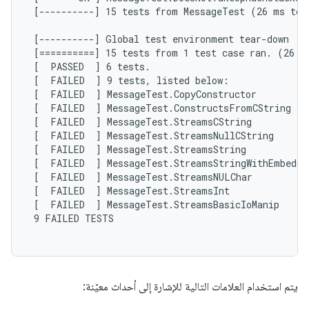
 [----------] 15 tests from MessageTest (26 ms tota
 [----------] Global test environment tear-down

 [==========] 15 tests from 1 test case ran. (26 ms
 [  PASSED  ] 6 tests.

 [  FAILED  ] 9 tests, listed below:

 [  FAILED  ] MessageTest.CopyConstructor

 [  FAILED  ] MessageTest.ConstructsFromCString

 [  FAILED  ] MessageTest.StreamsCString

 [  FAILED  ] MessageTest.StreamsNullCString

 [  FAILED  ] MessageTest.StreamsString

 [  FAILED  ] MessageTest.StreamsStringWithEmbedded
 [  FAILED  ] MessageTest.StreamsNULChar

 [  FAILED  ] MessageTest.StreamsInt

 [  FAILED  ] MessageTest.StreamsBasicIoManip

 9 FAILED TESTS

يتم استخدام العلامات التالية للإشارة إلى أحداث معيّنة: