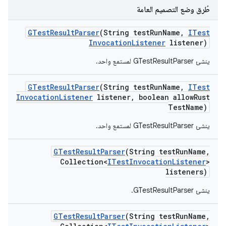
طُرق وضع التصميم العامة
GTest
Result
Parser
(String test
Run
Name
,
ITest
Invocation
Listener
listener)
ينشئ GTestResultParser لمستمع واحد.
GTest
Result
Parser
(String test
Run
Name
,
ITest
Invocation
Listener
listener
,
boolean allow
Rust
Test
Name)
ينشئ GTestResultParser لمستمع واحد.
GTest
Result
Parser
(String test
Run
Name
,
Collection<
ITest
Invocation
Listener
>
listeners)
ينشئ GTestResultParser.
GTest
Result
Parser
(String test
Run
Name
,