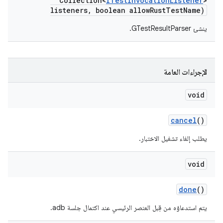
Collection<
ITest
Invocation
Listener
>
listeners
,
boolean allow
Rust
Test
Name)
ينشئ GTestResultParser.
الإجراءات العامة
void
cancel
()
يطلب إلغاء تشغيل الاختبار.
void
done
()
يتم استدعاؤه من قِبل العنصر الرئيسي عند اكتمال جلسة adb.