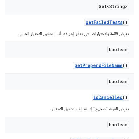
Set<String>
get
Failed
Tests
()
تعرِض قائمة بالاختبارات التي تعذّر إجراؤها أثناء تشغيل الاختبار الحالي.
boolean
get
Prepend
File
Name
()
boolean
is
Cancelled
()
تعرِض القيمة "صحيح" إذا تم إلغاء تشغيل الاختبار.
boolean