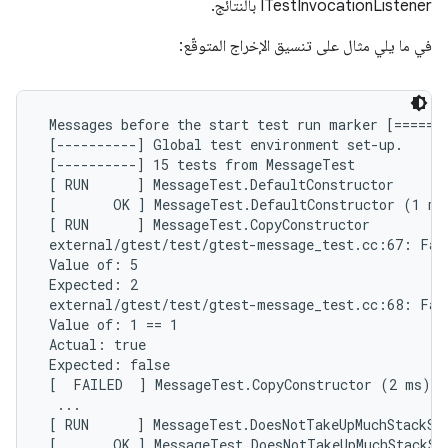
ITestInvocationListener بالنتائج.
في ما يلي مثال على تنسيق الإخراج المتوقّع:
 Messages before the start test run marker [=======
 [----------] Global test environment set-up.

 [----------] 15 tests from MessageTest

 [ RUN      ] MessageTest.DefaultConstructor

 [       OK ] MessageTest.DefaultConstructor (1 ms)
 [ RUN      ] MessageTest.CopyConstructor

 external/gtest/test/gtest-message_test.cc:67: Fail
 Value of: 5

 Expected: 2

 external/gtest/test/gtest-message_test.cc:68: Fail
 Value of: 1 == 1

 Actual: true

 Expected: false

 [  FAILED  ] MessageTest.CopyConstructor (2 ms)

  ...

 [ RUN      ] MessageTest.DoesNotTakeUpMuchStackSpa
 [       OK ] MessageTest.DoesNotTakeUpMuchStackSpa