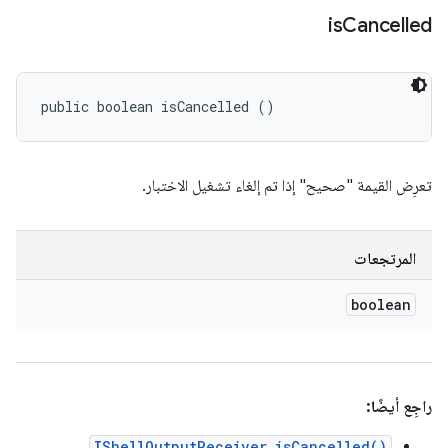
is
Cancelled
public boolean isCancelled ()
تعرِض القيمة "صحيح" إذا تم إلغاء تشغيل الاختبار.
المرتجعات
boolean
راجِع أيضًا:
IShellOutputReceiver.isCancelled()