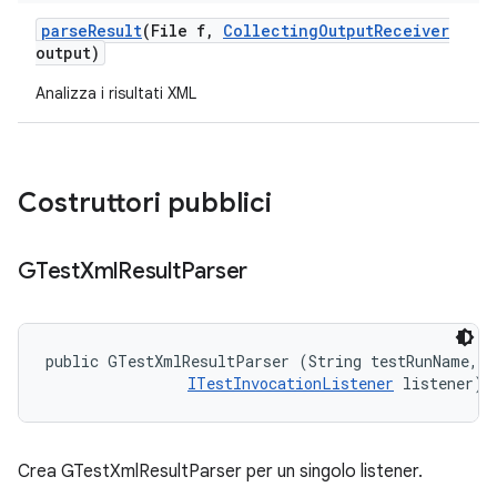
parse
Result
(File f
,
Collecting
Output
Receiver
output)
Analizza i risultati XML
Costruttori pubblici
GTest
Xml
Result
Parser
public GTestXmlResultParser (String testRunName, 

ITestInvocationListener
 listener)
Crea GTestXmlResultParser per un singolo listener.