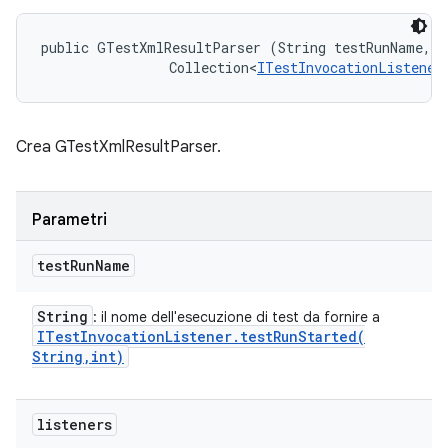
public GTestXmlResultParser (String testRunName, 

                Collection<
ITestInvocationListener
Crea GTestXmlResultParser.
Parametri
test
Run
Name
String
: il nome dell'esecuzione di test da fornire a
ITest
Invocation
Listener
.
testRunStarted(
String
,
int)
listeners