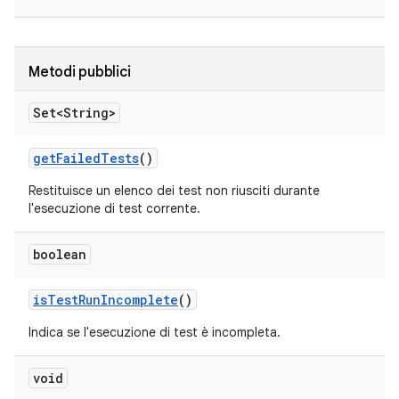
Metodi pubblici
Set<String>
get
Failed
Tests
()
Restituisce un elenco dei test non riusciti durante
l'esecuzione di test corrente.
boolean
is
Test
Run
Incomplete
()
Indica se l'esecuzione di test è incompleta.
void