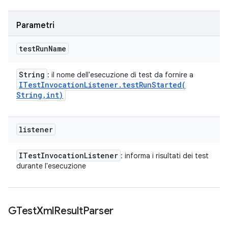
Parametri
test
Run
Name
String
: il nome dell'esecuzione di test da fornire a
ITest
Invocation
Listener
.
testRunStarted(
String
,
int)
listener
ITest
Invocation
Listener
: informa i risultati dei test
durante l'esecuzione
GTest
Xml
Result
Parser