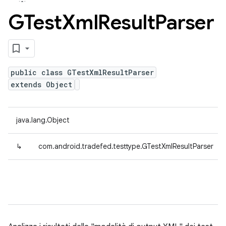
GTest
Xml
Result
Parser
public class GTestXmlResultParser
extends Object
java.lang.Object
↳
com.android.tradefed.testtype.GTestXmlResultParser