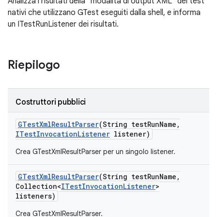
Analizza i risultati della "modalità di output XML" dei test
nativi che utilizzano GTest eseguiti dalla shell, e informa
un ITestRunListener dei risultati.
Riepilogo
Costruttori pubblici
GTest
Xml
Result
Parser
(String test
Run
Name
,
ITest
Invocation
Listener
listener)
Crea GTestXmlResultParser per un singolo listener.
GTest
Xml
Result
Parser
(String test
Run
Name
,
Collection<
ITest
Invocation
Listener
>
listeners)
Crea GTestXmlResultParser.