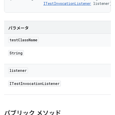
ITestInvocationListener
 listener)
パラメータ
test
Class
Name
String
listener
ITest
Invocation
Listener
パブリック メソッド