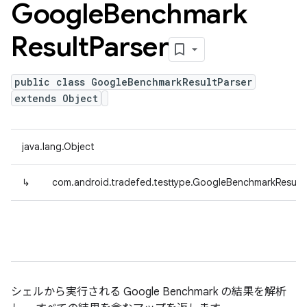
Google
Benchmark
Result
Parser
public class GoogleBenchmarkResultParser
extends Object
java.lang.Object
↳
com.android.tradefed.testtype.GoogleBenchmarkResultP
シェルから実行される Google Benchmark の結果を解析