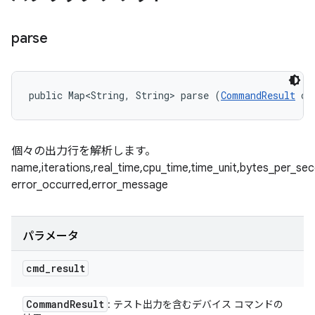
parse
public Map<String, String> parse (
CommandResult
 cm
個々の出力行を解析します。
name,iterations,real_time,cpu_time,time_unit,bytes_per_se
error_occurred,error_message
パラメータ
cmd
_
result
Command
Result
: テスト出力を含むデバイス コマンドの