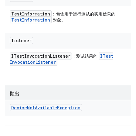
Test
Information
：包含用于运行测试的实用信息的
Test
Information
对象。
listener
ITest
Invocation
Listener
ITest
：测试结果的
Invocation
Listener
抛出
Device
Not
Available
Exception