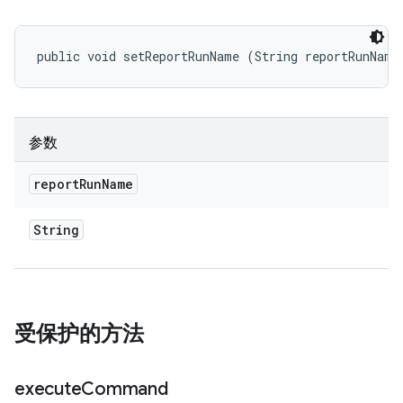
public void setReportRunName (String reportRunName
参数
report
Run
Name
String
受保护的方法
execute
Command