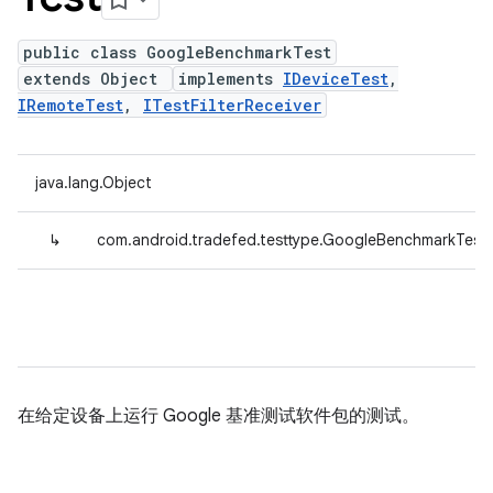
public class GoogleBenchmarkTest
extends Object
implements
IDeviceTest
,
IRemoteTest
,
ITestFilterReceiver
java.lang.Object
↳
com.android.tradefed.testtype.GoogleBenchmarkTest
在给定设备上运行 Google 基准测试软件包的测试。