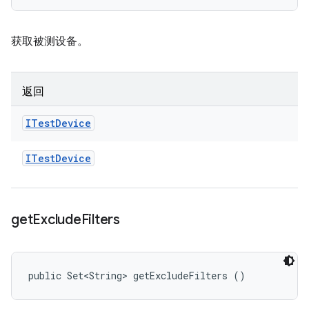
获取被测设备。
返回
ITest
Device
ITest
Device
get
Exclude
Filters
public Set<String> getExcludeFilters ()