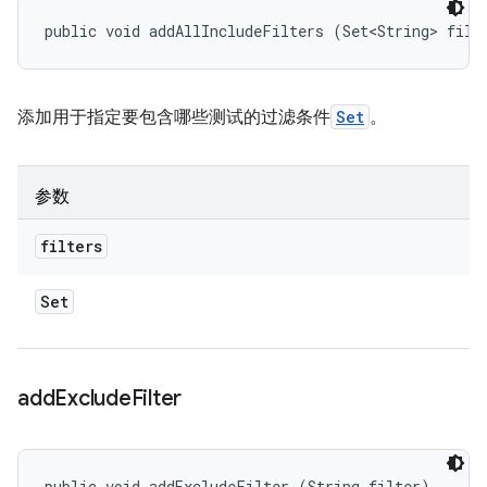
public void addAllIncludeFilters (Set<String> filt
添加用于指定要包含哪些测试的过滤条件
Set
。
参数
filters
Set
add
Exclude
Filter
public void addExcludeFilter (String filter)