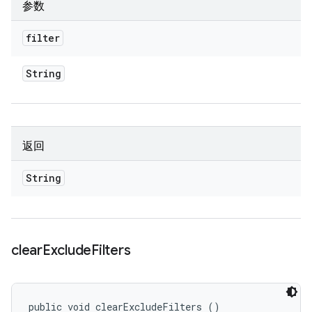
参数
filter
String
返回
String
clear
Exclude
Filters
public void clearExcludeFilters ()