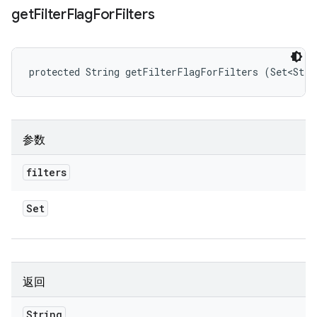
get
Filter
Flag
For
Filters
protected String getFilterFlagForFilters (Set<Stri
参数
filters
Set
返回
String