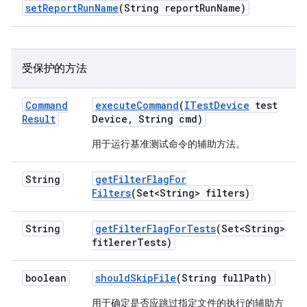
set
Report
Run
Name
(String report
Run
Name)
受保护的方法
Command
execute
Command
(
ITest
Device
test
Result
Device
,
String cmd)
用于运行基准测试命令的辅助方法。
String
get
Filter
Flag
For
Filters
(Set<String> filters)
String
get
Filter
Flag
For
Tests
(Set<String>
fitlerer
Tests)
boolean
should
Skip
File
(String full
Path)
用于确定是否应跳过指定文件的执行的辅助方