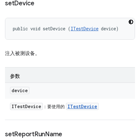
set
Device
public void setDevice (
ITestDevice
 device)
注入被测设备。
参数
device
ITest
Device
ITest
Device
：要使用的
set
Report
Run
Name