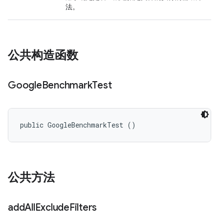
法。
公共构造函数
Google
Benchmark
Test
public GoogleBenchmarkTest ()
公共方法
add
All
Exclude
Filters