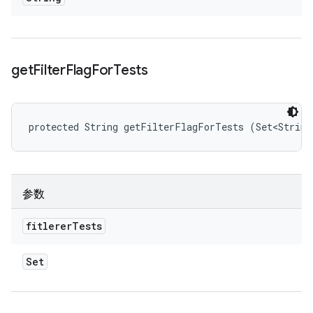
get
Filter
Flag
For
Tests
protected String getFilterFlagForTests (Set<String
参数
fitlerer
Tests
Set