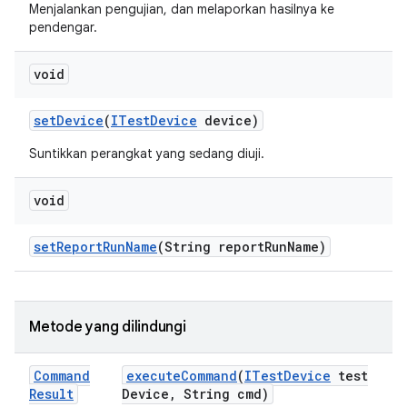
Menjalankan pengujian, dan melaporkan hasilnya ke
pendengar.
void
set
Device
(
ITest
Device
device)
Suntikkan perangkat yang sedang diuji.
void
set
Report
Run
Name
(String report
Run
Name)
Metode yang dilindungi
Command
execute
Command
(
ITest
Device
test
Result
Device
,
String cmd)