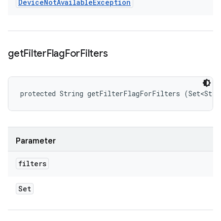
Device
Not
Available
Exception
get
Filter
Flag
For
Filters
protected String getFilterFlagForFilters (Set<Stri
Parameter
filters
Set