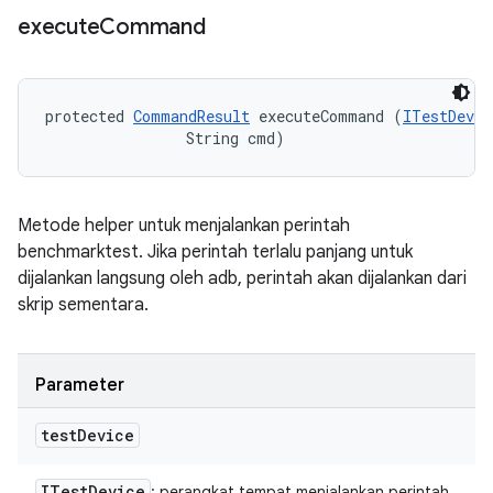
execute
Command
protected 
CommandResult
 executeCommand (
ITestDevic
                String cmd)
Metode helper untuk menjalankan perintah
benchmarktest. Jika perintah terlalu panjang untuk
dijalankan langsung oleh adb, perintah akan dijalankan dari
skrip sementara.
Parameter
test
Device
ITest
Device
: perangkat tempat menjalankan perintah