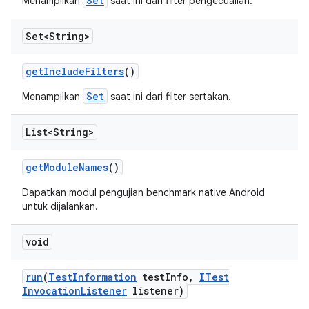
Set
Menampilkan
saat ini dari filter pengecualian.
Set<String>
get
Include
Filters
()
Set
Menampilkan
saat ini dari filter sertakan.
List<String>
get
Module
Names
()
Dapatkan modul pengujian benchmark native Android
untuk dijalankan.
void
run
(
Test
Information
test
Info
,
ITest
Invocation
Listener
listener)