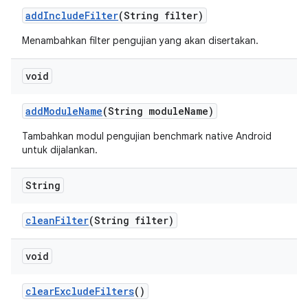
add
Include
Filter
(String filter)
Menambahkan filter pengujian yang akan disertakan.
void
add
Module
Name
(String module
Name)
Tambahkan modul pengujian benchmark native Android
untuk dijalankan.
String
clean
Filter
(String filter)
void
clear
Exclude
Filters
()