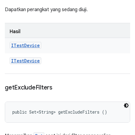
Dapatkan perangkat yang sedang diuji.
Hasil
ITest
Device
ITest
Device
get
Exclude
Filters
public Set<String> getExcludeFilters ()