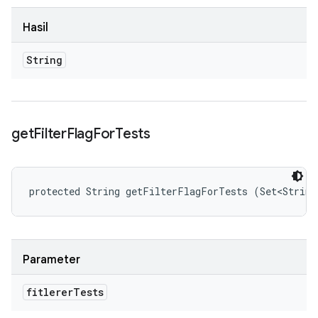
Hasil
String
get
Filter
Flag
For
Tests
protected String getFilterFlagForTests (Set<String
Parameter
fitlerer
Tests