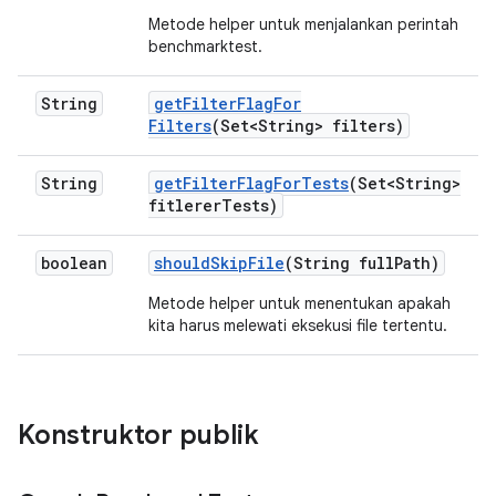
Metode helper untuk menjalankan perintah
benchmarktest.
String
get
Filter
Flag
For
Filters
(Set<String> filters)
String
get
Filter
Flag
For
Tests
(Set<String>
fitlerer
Tests)
boolean
should
Skip
File
(String full
Path)
Metode helper untuk menentukan apakah
kita harus melewati eksekusi file tertentu.
Konstruktor publik