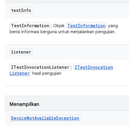
test
Info
Test
Information
Test
Information
: Objek
yang
berisi informasi berguna untuk menjalankan pengujian.
listener
ITest
Invocation
Listener
ITest
Invocation
:
Listener
hasil pengujian
Menampilkan
Device
Not
Available
Exception