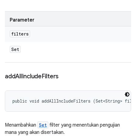
Parameter
filters
Set
add
All
Include
Filters
public void addAllIncludeFilters (Set<String> filt
Menambahkan
Set
filter yang menentukan pengujian
mana yang akan disertakan.