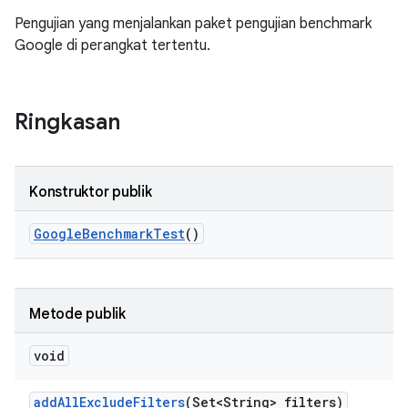
Pengujian yang menjalankan paket pengujian benchmark
Google di perangkat tertentu.
Ringkasan
Konstruktor publik
Google
Benchmark
Test
()
Metode publik
void
add
All
Exclude
Filters
(Set<String> filters)