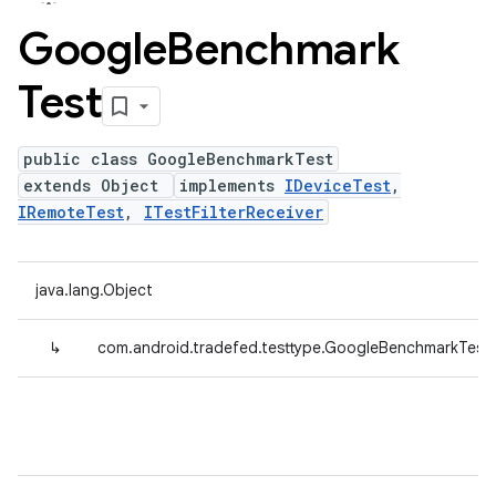
Google
Benchmark
Test
public class GoogleBenchmarkTest
extends Object
implements
IDeviceTest
,
IRemoteTest
,
ITestFilterReceiver
java.lang.Object
↳
com.android.tradefed.testtype.GoogleBenchmarkTest