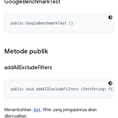
Google
Benchmark
Test
public GoogleBenchmarkTest ()
Metode publik
add
All
Exclude
Filters
public void addAllExcludeFilters (Set<String> filt
Menambahkan
Set
filter yang pengujiannya akan
dikecualikan.