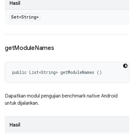
Hasil
Set<String>
get
Module
Names
public List<String> getModuleNames ()
Dapatkan modul pengujian benchmark native Android
untuk dijalankan.
Hasil