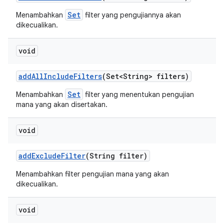
Set
Menambahkan
filter yang pengujiannya akan
dikecualikan.
void
add
All
Include
Filters
(Set<String> filters)
Set
Menambahkan
filter yang menentukan pengujian
mana yang akan disertakan.
void
add
Exclude
Filter
(String filter)
Menambahkan filter pengujian mana yang akan
dikecualikan.
void