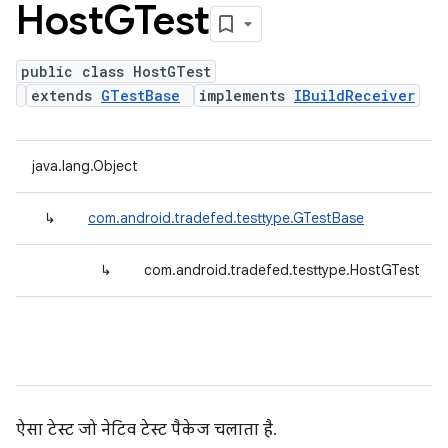
Host
GTest
public class HostGTest
extends
GTestBase
implements
IBuildReceiver
java.lang.Object
↳
com.android.tradefed.testtype.GTestBase
↳
com.android.tradefed.testtype.HostGTest
ऐसा टेस्ट जो नेटिव टेस्ट पैकेज चलाता है.