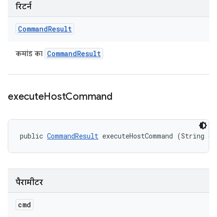
रिटर्न
Command
Result
Command
Result
कमांड का
execute
Host
Command
public 
CommandResult
 executeHostCommand (String cm
पैरामीटर
cmd