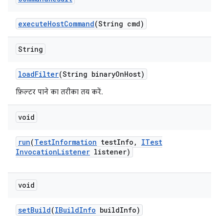
execute
Host
Command
(String cmd)
String
load
Filter
(String binary
On
Host)
फ़िल्टर पाने का तरीका तय करें.
void
run
(
Test
Information
test
Info
,
ITest
Invocation
Listener
listener)
void
set
Build
(
IBuild
Info
build
Info)