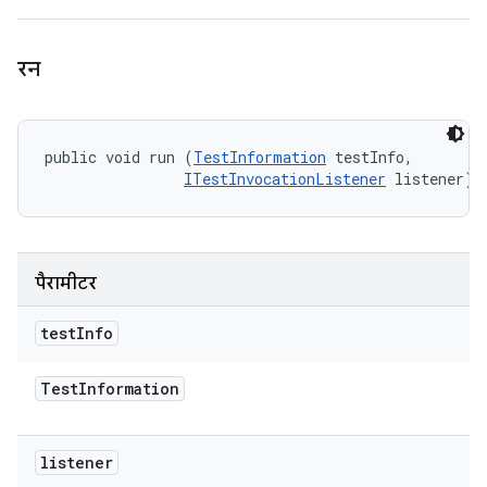
रन
public void run (
TestInformation
 testInfo, 

ITestInvocationListener
 listener)
पैरामीटर
test
Info
Test
Information
listener