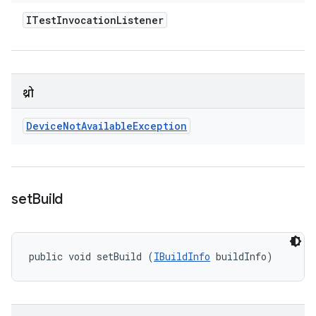
ITest
Invocation
Listener
थ्रो
Device
Not
Available
Exception
set
Build
public void setBuild (
IBuildInfo
 buildInfo)