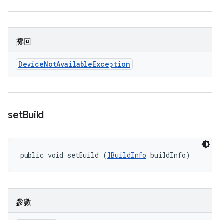
擲回
Device
Not
Available
Exception
set
Build
public void setBuild (
IBuildInfo
 buildInfo)
參數