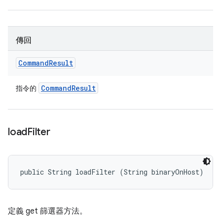
傳回
Command
Result
Command
Result
指令的
load
Filter
public String loadFilter (String binaryOnHost)
定義 get 篩選器方法。