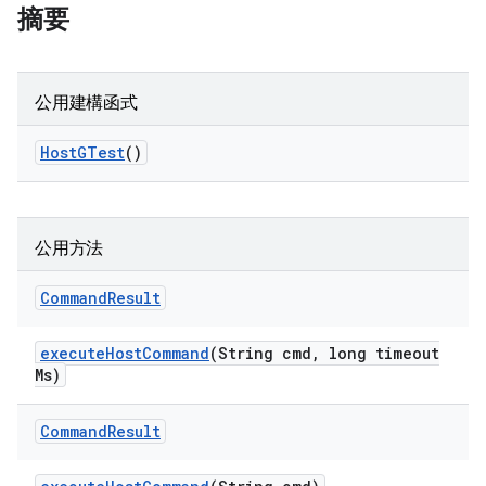
摘要
公用建構函式
Host
GTest
()
公用方法
Command
Result
execute
Host
Command
(String cmd
,
long timeout
Ms)
Command
Result