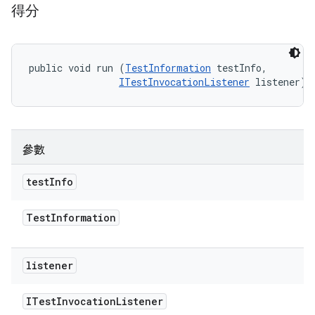
得分
public void run (
TestInformation
 testInfo, 

ITestInvocationListener
 listener)
參數
test
Info
Test
Information
listener
ITest
Invocation
Listener