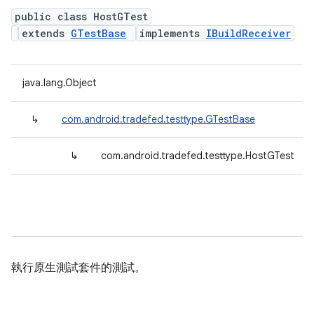
public class HostGTest
extends
GTestBase
implements
IBuildReceiver
java.lang.Object
↳
com.android.tradefed.testtype.GTestBase
↳
com.android.tradefed.testtype.HostGTest
執行原生測試套件的測試。