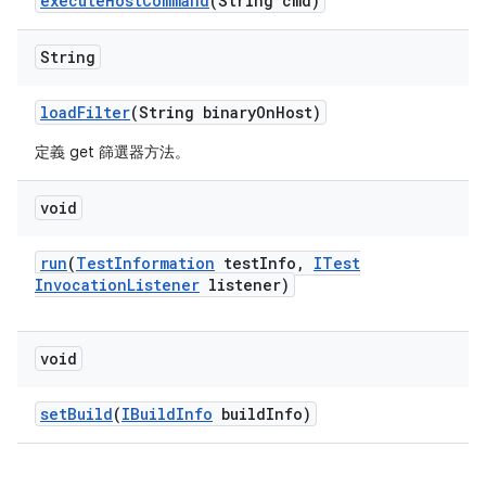
execute
Host
Command
(String cmd)
String
load
Filter
(String binary
On
Host)
定義 get 篩選器方法。
void
run
(
Test
Information
test
Info
,
ITest
Invocation
Listener
listener)
void
set
Build
(
IBuild
Info
build
Info)