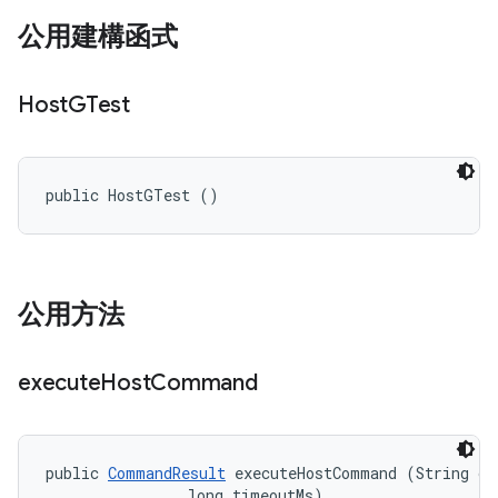
公用建構函式
Host
GTest
public HostGTest ()
公用方法
execute
Host
Command
public 
CommandResult
 executeHostCommand (String cmd
                long timeoutMs)