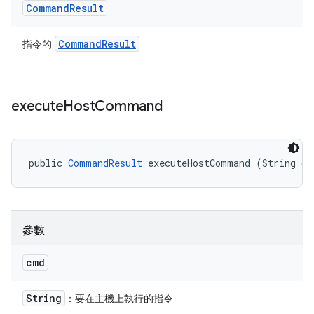
Command
Result
Command
Result
指令的
execute
Host
Command
public 
CommandResult
 executeHostCommand (String cm
參數
cmd
String
：要在主機上執行的指令