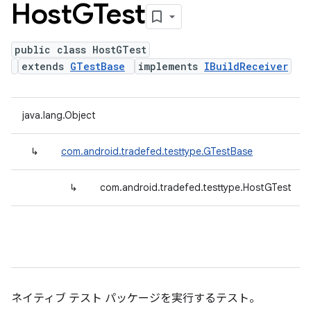
Host
GTest
public class HostGTest
extends
GTestBase
implements
IBuildReceiver
java.lang.Object
↳
com.android.tradefed.testtype.GTestBase
↳
com.android.tradefed.testtype.HostGTest
ネイティブ テスト パッケージを実行するテスト。