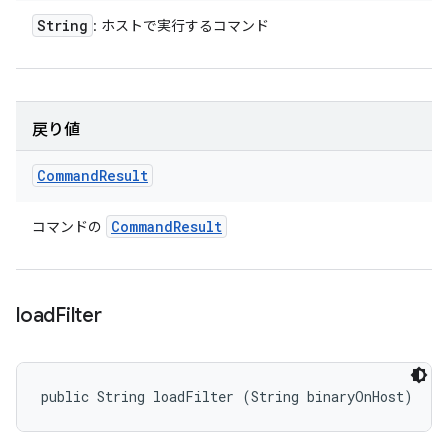
String
: ホストで実行するコマンド
戻り値
Command
Result
Command
Result
コマンドの
load
Filter
public String loadFilter (String binaryOnHost)