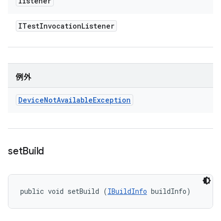
listener
ITest
Invocation
Listener
例外
Device
Not
Available
Exception
set
Build
public void setBuild (
IBuildInfo
 buildInfo)