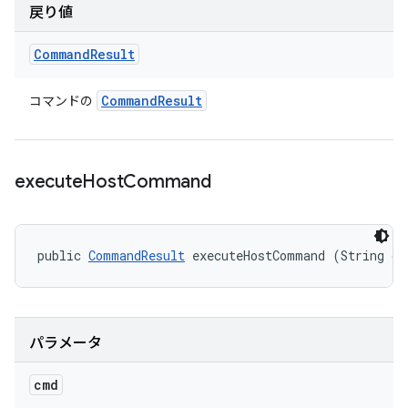
戻り値
Command
Result
Command
Result
コマンドの
execute
Host
Command
public 
CommandResult
 executeHostCommand (String cm
パラメータ
cmd