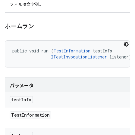
フィルタ文字列。
ホームラン
public void run (
TestInformation
 testInfo, 

ITestInvocationListener
 listener)
パラメータ
test
Info
Test
Information