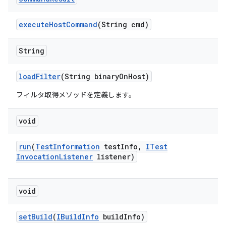
execute
Host
Command
(String cmd)
String
load
Filter
(String binary
On
Host)
フィルタ取得メソッドを定義します。
void
run
(
Test
Information
test
Info
,
ITest
Invocation
Listener
listener)
void
set
Build
(
IBuild
Info
build
Info)