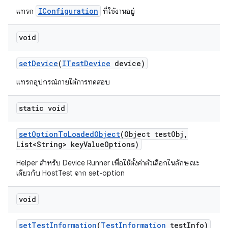
IConfiguration
แทรก
ที่ใช้งานอยู่
void
set
Device
(
ITest
Device
device)
แทรกอุปกรณ์ภายใต้การทดสอบ
static void
set
Option
To
Loaded
Object
(Object test
Obj
,
List<String> key
Value
Options)
Helper สำหรับ Device Runner เพื่อใช้ตั้งค่าตัวเลือกในลักษณะ
เดียวกับ HostTest จาก set-option
void
set
Test
Information
(
Test
Information
test
Info)