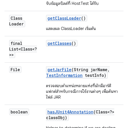
รับข้อมูลบิลด์ที่ HostTest ได้รับ
Class
get
Class
Loader
()
Loader
แสดงผล ClassLoader เริ่มต้น
final
get
Classes
()
List<Class<?
>>
File
get
Jar
File
(String jar
Name
,
Test
Information
test
Info)
ตรวจสอบตำแหน่งหลายแห่งที่มักมีอาร์ติ
แฟกต์สำหรับกรณีการใช้งานต่างๆ เพื่อค้นหา
ไฟล์ JAR
boolean
has
JUnit4Annotation
(Class<?>
class
Obj)