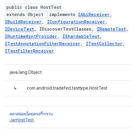
public class HostTest
extends Object
implements
IAbiReceiver
,
IBuildReceiver
,
IConfigurationReceiver
,
IDeviceTest
, IDiscoverTestClasses,
IRemoteTest
,
IRuntimeHintProvider
,
IShardableTest
,
ITestAnnotationFilterReceiver
,
ITestCollector
,
ITestFilterReceiver
java.lang.Object
↳
com.android.tradefed.testtype.HostTest
คลาสย่อยโดยตรงที่ทราบ
JarHostTest