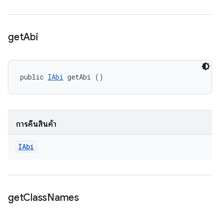
get
Abi
public 
IAbi
 getAbi ()
การคืนสินค้า
IAbi
get
Class
Names