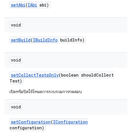
set
Abi
(
IAbi
abi)
void
set
Build
(
IBuild
Info
build
Info)
void
set
Collect
Tests
Only
(boolean should
Collect
Test)
เปิดหรือปิดใช้โหมดการรวบรวมการทดสอบ
void
set
Configuration
(
IConfiguration
configuration)