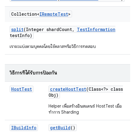
Collection<
IRemote
Test
>
split
(Integer shard
Count
,
Test
Information
test
Info)
เราจะแบ่งตามบุคคลโดยใช้คลาสหรือวิธีการทดสอบ
วิธีการที่ได้รับการป้องกัน
Host
Test
create
Host
Test
(Class<?> class
Obj)
Helper เพื่อสร้างอินสแตนซ์ HostTest เมื่อ
ทำการ Sharding
IBuild
Info
get
Build
()