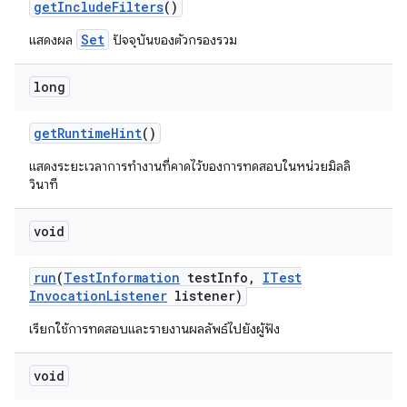
get
Include
Filters
()
Set
แสดงผล
ปัจจุบันของตัวกรองรวม
long
get
Runtime
Hint
()
แสดงระยะเวลาการทำงานที่คาดไว้ของการทดสอบในหน่วยมิลลิ
วินาที
void
run
(
Test
Information
test
Info
,
ITest
Invocation
Listener
listener)
เรียกใช้การทดสอบและรายงานผลลัพธ์ไปยังผู้ฟัง
void