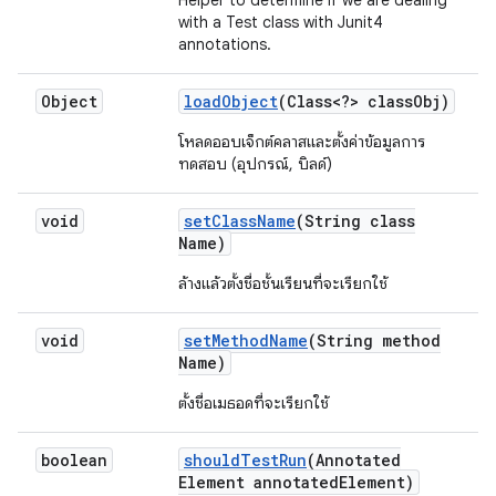
Helper to determine if we are dealing
with a Test class with Junit4
annotations.
Object
load
Object
(Class<?> class
Obj)
โหลดออบเจ็กต์คลาสและตั้งค่าข้อมูลการ
ทดสอบ (อุปกรณ์, บิลด์)
void
set
Class
Name
(String class
Name)
ล้างแล้วตั้งชื่อชั้นเรียนที่จะเรียกใช้
void
set
Method
Name
(String method
Name)
ตั้งชื่อเมธอดที่จะเรียกใช้
boolean
should
Test
Run
(Annotated
Element annotated
Element)