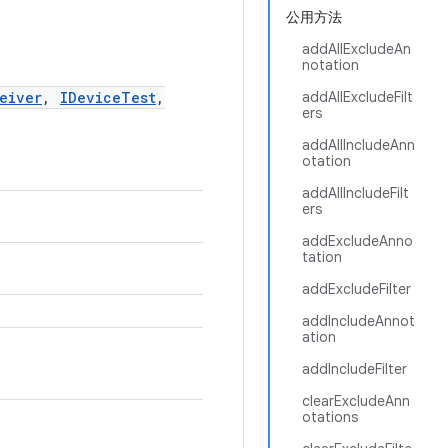
公用方法
addAllExcludeAn
notation
eiver
,
IDeviceTest
,
addAllExcludeFilt
ers
addAllIncludeAnn
otation
addAllIncludeFilt
ers
addExcludeAnno
tation
addExcludeFilter
addIncludeAnnot
ation
addIncludeFilter
clearExcludeAnn
otations