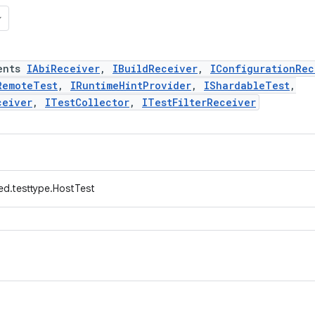
ents
IAbiReceiver
,
IBuildReceiver
,
IConfigurationRec
RemoteTest
,
IRuntimeHintProvider
,
IShardableTest
,
ceiver
,
ITestCollector
,
ITestFilterReceiver
ed.testtype.HostTest