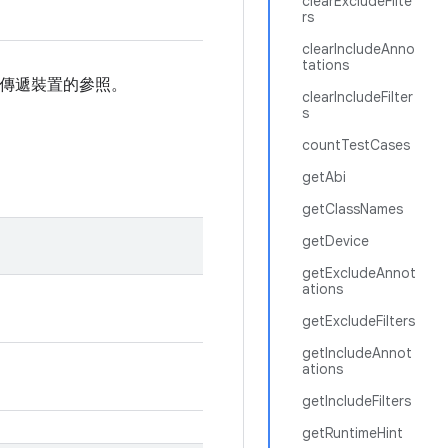
clearExcludeFilte
rs
clearIncludeAnno
tations
傳遞裝置的參照。
clearIncludeFilter
s
countTestCases
getAbi
getClassNames
getDevice
getExcludeAnnot
ations
getExcludeFilters
getIncludeAnnot
ations
getIncludeFilters
getRuntimeHint