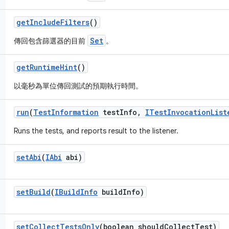
get
Include
Filters
()
Set
傳回包含篩選器的目前
。
get
Runtime
Hint
()
以毫秒為單位傳回測試的預期執行時間。
run
(
Test
Information
test
Info
,
ITest
Invocation
List
Runs the tests, and reports result to the listener.
set
Abi
(
IAbi
abi)
set
Build
(
IBuild
Info
build
Info)
set
Collect
Tests
Only
(boolean should
Collect
Test)