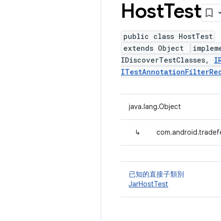
Host
Test
public class HostTest
extends Object
implem
IDiscoverTestClasses,
I
ITestAnnotationFilterRe
java.lang.Object
↳
com.android.tradef
已知的直接子類別
JarHostTest