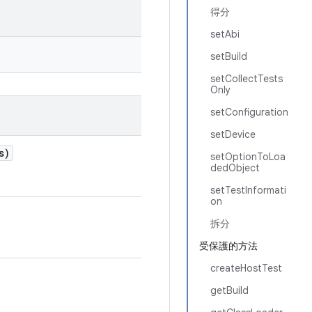
得分
setAbi
setBuild
setCollectTests
Only
setConfiguration
setDevice
s)
setOptionToLoa
dedObject
setTestInformati
on
拆分
受保護的方法
createHostTest
getBuild