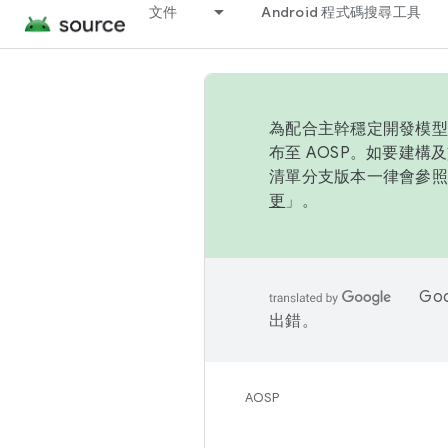
文件
Android 程式碼搜尋工具
為配合主幹穩定開發模型，
布至 AOSP。如要建構及
清單分支版本一律會參照推
更
」。
Go
出錯。
AOSP