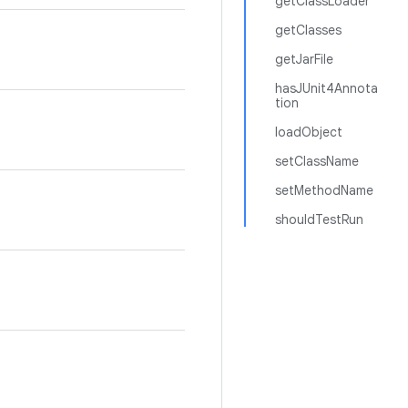
getClassLoader
getClasses
getJarFile
hasJUnit4Annota
tion
loadObject
setClassName
setMethodName
shouldTestRun