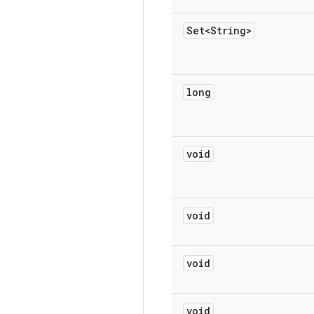
Set<String>
long
void
void
void
void