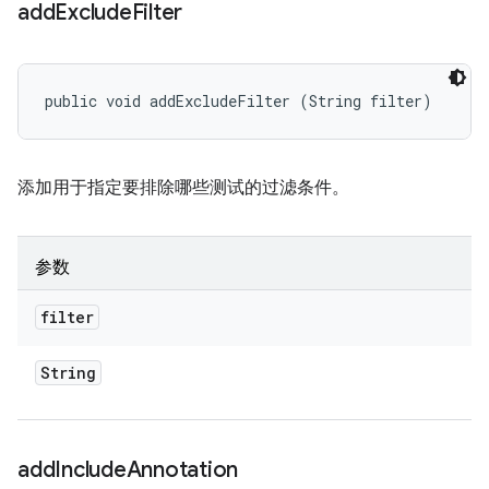
add
Exclude
Filter
public void addExcludeFilter (String filter)
添加用于指定要排除哪些测试的过滤条件。
参数
filter
String
add
Include
Annotation