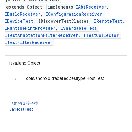
extends Object
implements
IAbiReceiver
,
IBuildReceiver
,
IConfigurationReceiver
,
IDeviceTest
, IDiscoverTestClasses,
IRemoteTest
,
IRuntimeHintProvider
,
IShardableTest
,
ITestAnnotationFilterReceiver
,
ITestCollector
,
ITestFilterReceiver
java.lang.Object
↳
com.android.tradefed.testtype.HostTest
已知的直接子类
JarHostTest