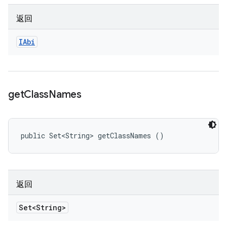
返回
IAbi
get
Class
Names
public Set<String> getClassNames ()
返回
Set<String>