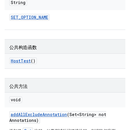
String
SET
_
OPTION
_
NAME
公共构造函数
Host
Test
()
公共方法
void
add
All
Exclude
Annotation
(Set<String> not
Annotations)