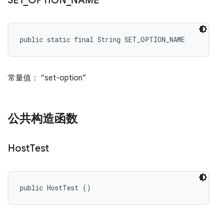
SET
_
OPTION
_
NAME
public static final String SET_OPTION_NAME
常量值： “set-option”
公共构造函数
Host
Test
public HostTest ()