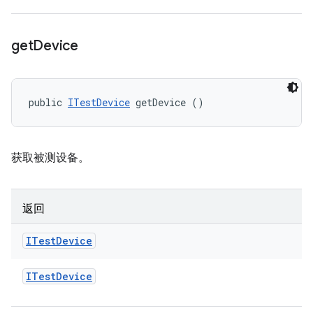
get
Device
public 
ITestDevice
 getDevice ()
获取被测设备。
返回
ITest
Device
ITest
Device