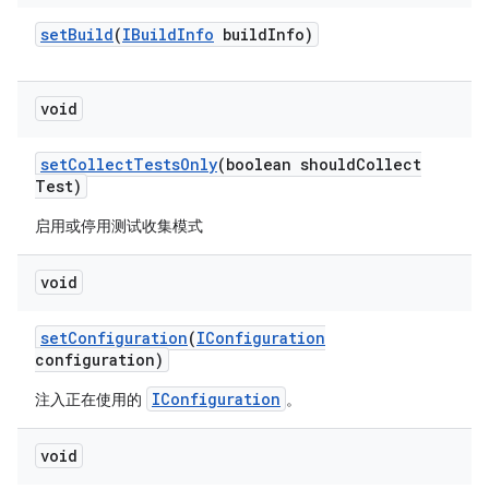
set
Build
(
IBuild
Info
build
Info)
void
set
Collect
Tests
Only
(boolean should
Collect
Test)
启用或停用测试收集模式
void
set
Configuration
(
IConfiguration
configuration)
IConfiguration
注入正在使用的
。
void