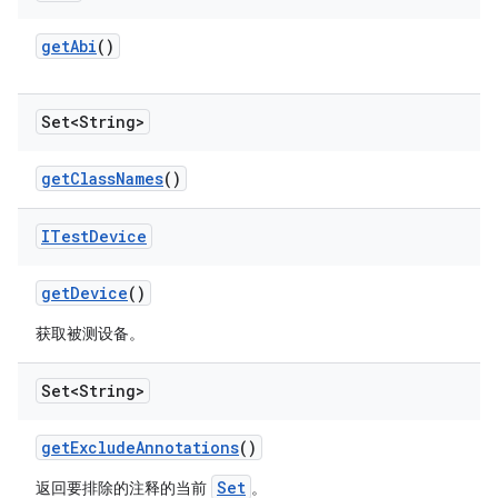
get
Abi
()
Set<String>
get
Class
Names
()
ITest
Device
get
Device
()
获取被测设备。
Set<String>
get
Exclude
Annotations
()
Set
返回要排除的注释的当前
。