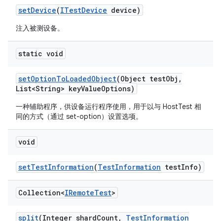
set
Device
(
ITest
Device
device)
注入被测设备。
static void
set
Option
To
Loaded
Object
(Object test
Obj
,
List<String> key
Value
Options)
一种辅助程序，供设备运行程序使用，用于以与 HostTest 相
同的方式（通过 set-option）设置选项。
void
set
Test
Information
(
Test
Information
test
Info)
Collection<
IRemote
Test
>
split
(Integer shard
Count
,
Test
Information