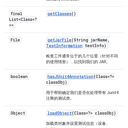
final
get
Classes
()
List<Class<?
>>
File
get
Jar
File
(String jar
Name
,
Test
Information
test
Info)
检查工件通常位于的几个位置（针对不同
的使用情形），以找到我们的 JAR。
boolean
has
JUnit4Annotation
(Class<?>
class
Obj)
用于帮助确定我们是否在处理带有 Junit4
注释的测试类。
Object
load
Object
(Class<?> class
Obj)
加载类对象并设置测试信息（设备、