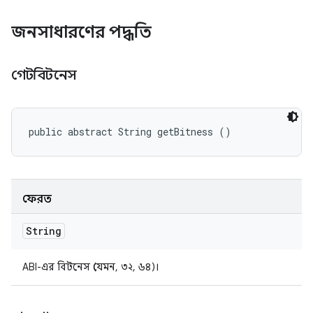
জনসাধারণের পদ্ধতি
গেটবিটনেস
public abstract String getBitness ()
ফেরত
String
ABI-এর বিটনেস (যেমন, ৩২, ৬৪)।