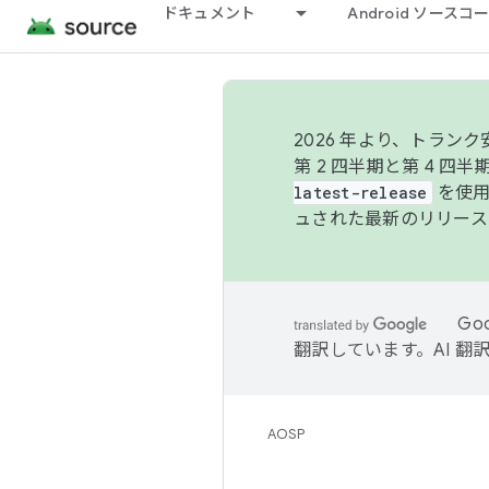
ドキュメント
Android ソース
2026 年より、トラ
第 2 四半期と第 4 四
latest-release
を使用
ュされた最新のリリース
Go
翻訳しています。AI 
AOSP