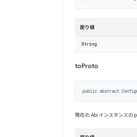
戻り値
String
to
Proto
public abstract Config
現在の Abi インスタンスの 