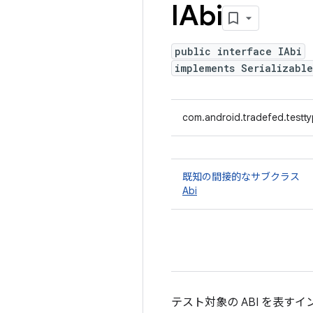
IAbi
public interface IAbi
implements Serializable
com.android.tradefed.testty
既知の間接的なサブクラス
Abi
テスト対象の ABI を表す