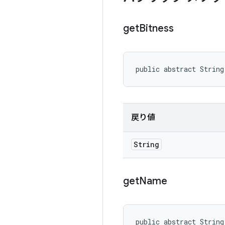
get
Bitness
public abstract String
戻り値
String
get
Name
public abstract String