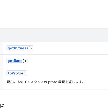
get
Bitness
()
get
Name
()
to
Proto
()
現在の Abi インスタンスの proto 表現を返します。
ド